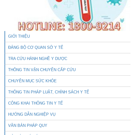
GIỚI THIỆU
ĐẢNG BỘ CƠ QUAN SỞ Y TẾ
TRA CỨU HÀNH NGHỀ Y DƯỢC
THÔNG TIN VẬN CHUYỂN CẤP CỨU
CHUYÊN MỤC SỨC KHỎE
THÔNG TIN PHÁP LUẬT, CHÍNH SÁCH Y TẾ
CÔNG KHAI THÔNG TIN Y TẾ
HƯỚNG DẪN NGHIỆP VỤ
VĂN BẢN PHÁP QUY