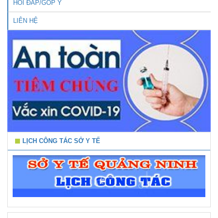
HỎI ĐÁP/GÓP Ý
LIÊN HỆ
LỊCH CÔNG TÁC SỞ Y TẾ