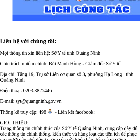
Liên hệ với chúng tôi:
Mọi thông tin xin liên hệ: Sở Y tế tỉnh Quảng Ninh
Chịu trách nhiệm chính:
Bùi Mạnh Hùng - Giám đốc Sở Y tế
Địa chỉ: Tầng 19, Trụ sở Liên cơ quan số 3, phường Hạ Long - tỉnh
Quảng Ninh
Điện thoại: 0203.3825446
E-mail: syt@quangninh.gov.vn
Thống kê truy cập: 498
-
Liên kết facebook:
GIỚI THIỆU:
Trang thông tin chính thức của Sở Y tế Quảng Ninh, cung cấp đầy đủ
các thông tin chính thống, kiến thức và hàng loạt các tiện ích để phục
vụ người dân chủ động chăm sóc sức khỏe bản thân và gia đình.