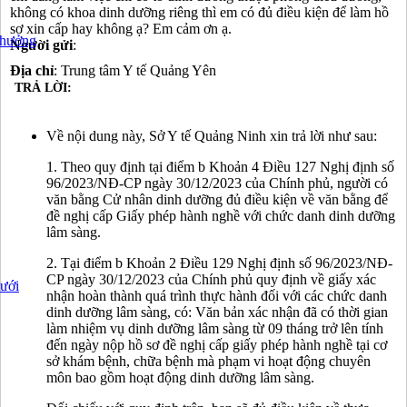
không có khoa dinh dưỡng riêng thì em có đủ điều kiện để làm hồ
sơ xin cấp hay không ạ? Em cảm ơn ạ.
thưởng
Người gửi
:
Địa chỉ
: Trung tâm Y tế Quảng Yên
TRẢ LỜI:
Về nội dung này, Sở Y tế Quảng Ninh xin trả lời như sau:
1. Theo quy định tại điểm b Khoản 4 Điều 127 Nghị định số
96/2023/NĐ-CP ngày 30/12/2023 của Chính phủ, người có
văn bằng Cử nhân dinh dưỡng đủ điều kiện về văn bằng để
đề nghị cấp Giấy phép hành nghề với chức danh dinh dưỡng
lâm sàng.
2. Tại điểm b Khoản 2 Điều 129 Nghị định số 96/2023/NĐ-
CP ngày 30/12/2023 của Chính phủ quy định về giấy xác
dưới
nhận hoàn thành quá trình thực hành đối với các chức danh
dinh dưỡng lâm sàng, có: Văn bản xác nhận đã có thời gian
làm nhiệm vụ dinh dưỡng lâm sàng từ 09 tháng trở lên tính
đến ngày nộp hồ sơ đề nghị cấp giấy phép hành nghề tại cơ
sở khám bệnh, chữa bệnh mà phạm vi hoạt động chuyên
môn bao gồm hoạt động dinh dưỡng lâm sàng.