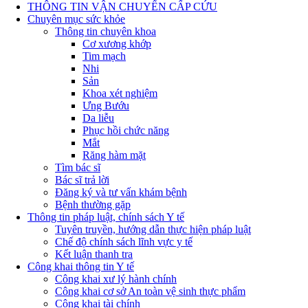
THÔNG TIN VẬN CHUYỂN CẤP CỨU
Chuyên mục sức khỏe
Thông tin chuyên khoa
Cơ xương khớp
Tim mạch
Nhi
Sản
Khoa xét nghiệm
Ưng Bướu
Da liễu
Phục hồi chức năng
Mắt
Răng hàm mặt
Tìm bác sĩ
Bác sĩ trả lời
Đăng ký và tư vấn khám bệnh
Bệnh thường gặp
Thông tin pháp luật, chính sách Y tế
Tuyên truyền, hướng dẫn thực hiện pháp luật
Chế độ chính sách lĩnh vực y tế
Kết luận thanh tra
Công khai thông tin Y tế
Công khai xư lý hành chính
Công khai cơ sở An toàn vệ sinh thực phẩm
Công khai tài chính