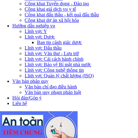
Công khai Tuyển dụng - Đào tạo
Công khai giá dịch vụ y tế
Công khai đấu thầu - kết quả đấu thầu
Công khai dự án xã hội hóa
Hướng dẫn nghiệp vụ
Lĩnh vực Y
Lĩnh vực Dược
Ban tin cảnh giác dược
Lĩnh vực Đấu thầu
Lĩnh vực Văn thư - Lưu trữ
Lĩnh vực Cải cách hành chính
Lĩnh vực Bảo vệ Bí mật nhà nước
Lĩnh vực Công nghệ thông tin
Lĩnh vực Quản lý chất lượng (ISO)
Văn bản pháp quy
Văn bản chỉ đạo điều hành
Văn bản quy phạm pháp luật
Hỏi đáp/Góp ý
Liên hệ