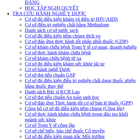
ĐẢNG
HỌC TẬP NGHỊ QUYẾT
TRA CỨU HÀNH NGHỀ Y DƯỢC
Cơ sở đủ điều kiện khám và điều trị HIV/AIDS
Cơ sở điều trị nghiện chất bằng Methadone
Danh sách cơ sở nước sạch
Cơ sở đủ điều kiện tiêm chủng dịch vụ
Cơ sở đáp ứng thực hành tốt phân phối thuốc (GDP)
Cơ sở khám chữa bệnh Trạm Y tế cơ quan, doanh nghiệp
Cơ sở thực hành khám chữa bệnh
Cơ sở khám chữa bệnh từ xa
Cơ sở đủ điều kiện khám sức khỏe lái xe
Cơ sở hành nghề Dược
Cơ sở đạt tiêu chuẩn GSP
Cơ sở đủ điều kiện điều trị nghiện chất dạng thuốc phiện
bằng thuốc thay thế
Danh sách Bác sĩ KCB Lao
Cơ sở đạt tiêu chuẩn An toàn sinh học
Cơ sở đáp ứng Thực hành tốt cơ sở bán lẻ thuốc (GPP)
Công bố cơ sở đủ điều kiện tiêm chủng (Công lập)
Cơ sở thực hành khám chữa bệnh trong đào tạo khối
ngành sức khỏe
Cơ sở Trạm Y tế công lập
Cơ sở chế biến, bào chế thuốc Cổ truyền
Cơ sở đủ điều kiện quan trắc Môi trường