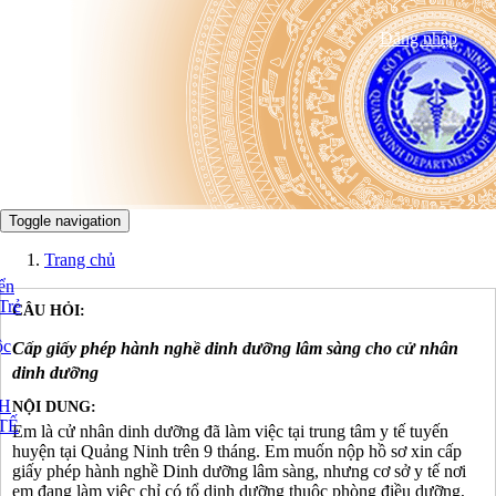
Đăng nhập
Toggle navigation
Trang chủ
ển
Trẻ
CÂU HỎI:
ộc
Cấp giấy phép hành nghề dinh dưỡng lâm sàng cho cử nhân
dinh dưỡng
NH
NỘI DUNG:
TẾ
Em là cử nhân dinh dưỡng đã làm việc tại trung tâm y tế tuyến
huyện tại Quảng Ninh trên 9 tháng. Em muốn nộp hồ sơ xin cấp
giấy phép hành nghề Dinh dưỡng lâm sàng, nhưng cơ sở y tế nơi
em đang làm việc chỉ có tổ dinh dưỡng thuộc phòng điều dưỡng,