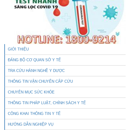
GIỚI THIỆU
ĐẢNG BỘ CƠ QUAN SỞ Y TẾ
TRA CỨU HÀNH NGHỀ Y DƯỢC
THÔNG TIN VẬN CHUYỂN CẤP CỨU
CHUYÊN MỤC SỨC KHỎE
THÔNG TIN PHÁP LUẬT, CHÍNH SÁCH Y TẾ
CÔNG KHAI THÔNG TIN Y TẾ
HƯỚNG DẪN NGHIỆP VỤ