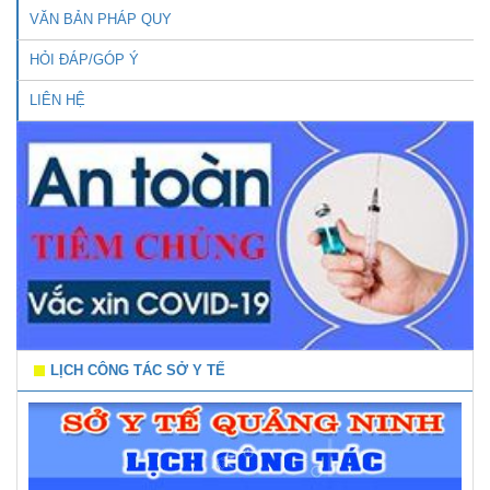
VĂN BẢN PHÁP QUY
HỎI ĐÁP/GÓP Ý
LIÊN HỆ
LỊCH CÔNG TÁC SỞ Y TẾ