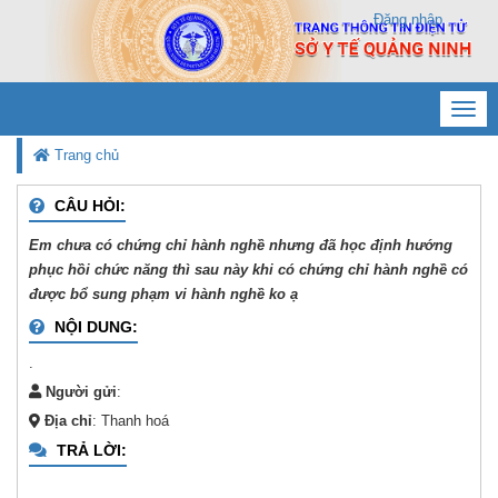
Đăng nhập
Toggl
navig
Trang chủ
CÂU HỎI:
Em chưa có chứng chỉ hành nghề nhưng đã học định hướng
phục hồi chức năng thì sau này khi có chứng chỉ hành nghề có
được bổ sung phạm vi hành nghề ko ạ
NỘI DUNG:
.
Người gửi
:
Địa chỉ
: Thanh hoá
TRẢ LỜI: