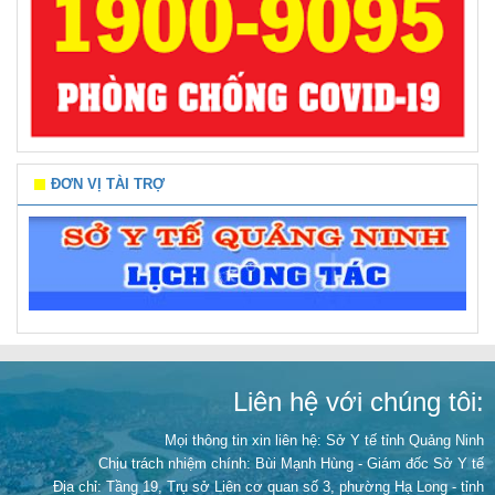
ĐƠN VỊ TÀI TRỢ
Liên hệ với chúng tôi:
Mọi thông tin xin liên hệ: Sở Y tế tỉnh Quảng Ninh
Chịu trách nhiệm chính:
Bùi Mạnh Hùng - Giám đốc Sở Y tế
Địa chỉ: Tầng 19, Trụ sở Liên cơ quan số 3, phường Hạ Long - tỉnh