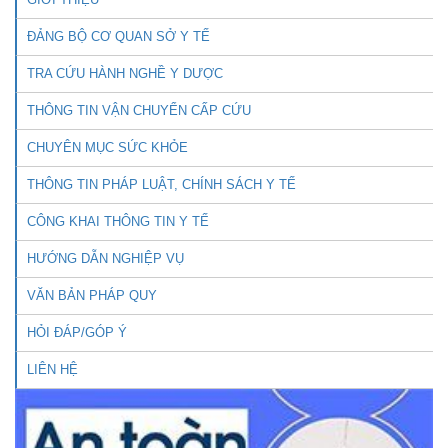
ĐẢNG BỘ CƠ QUAN SỞ Y TẾ
TRA CỨU HÀNH NGHỀ Y DƯỢC
THÔNG TIN VẬN CHUYỂN CẤP CỨU
CHUYÊN MỤC SỨC KHỎE
THÔNG TIN PHÁP LUẬT, CHÍNH SÁCH Y TẾ
CÔNG KHAI THÔNG TIN Y TẾ
HƯỚNG DẪN NGHIỆP VỤ
VĂN BẢN PHÁP QUY
HỎI ĐÁP/GÓP Ý
LIÊN HỆ