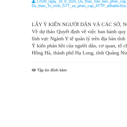
17h30_ngay_18_8_2025_Du_thao_Van_ban_phan_cap
Du_thao_To_trinh_SYT_ve_phan_cap_ATTP_a0fab6c91a
SƠ ĐỒ TỔ CHỨC BỘ 
Nghiệp 
LỊCH SỬ Y TẾ QUẢNG
Nghiệp 
LẤY Ý KIẾN NGƯỜI DÂN VÀ CÁC SỞ, 
QUY CHẾ LÀM VIỆC SỞ
Kế hoạch
Về dự thảo Quyết định về việc ban hành quy
lĩnh vực Ngành Y tế quản lý trên địa bàn tỉn
Phòng Dâ
Ý kiến phản hồi của người dân, cơ quan, tổ 
Hồng Hà, thành phố Hạ Long, tỉnh Quảng Nin
Phòng Bả
Cơ quan,
Tập tin đính kèm