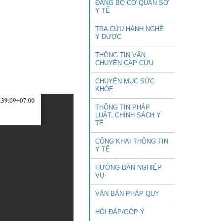
ĐẢNG BỘ CƠ QUAN SỞ
Y TẾ
TRA CỨU HÀNH NGHỀ
Y DƯỢC
THÔNG TIN VẬN
CHUYỂN CẤP CỨU
CHUYÊN MỤC SỨC
KHỎE
THÔNG TIN PHÁP
LUẬT, CHÍNH SÁCH Y
TẾ
CÔNG KHAI THÔNG TIN
Y TẾ
HƯỚNG DẪN NGHIỆP
VỤ
VĂN BẢN PHÁP QUY
HỎI ĐÁP/GÓP Ý