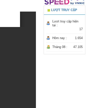
LƯỢT TRUY CẬP
Lượt truy cập hiện
tại :
17
Hôm nay :
1.654
Tháng 08 :
47.105