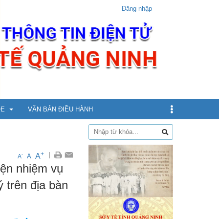
Đăng nhập
ỎE
VĂN BẢN ĐIỀU HÀNH
dịch
+
|
A
-
A
A
iện nhiệm vụ
xin
 trên địa bàn
ừ 5 - dưới 12 tuổi