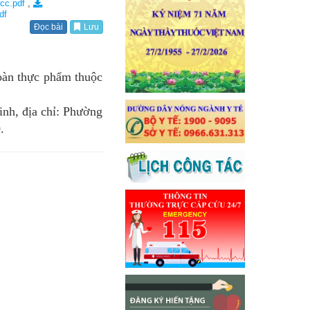
cc.pdf
,
df
Đọc bài
Lưu
oàn thực phẩm thuộc
inh, địa chỉ: Phường
.