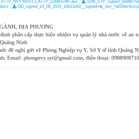
_ATTP_NVY-NVD-CCATTP_52b8f374f5.doc
,
1199_STP_signed_00d89750
.docx
,
QD_signed_14_08_2025_16h21p50__signed-da_nen_7a026dc9cd.p
MÁY
vụ Y
Bảo hiểm Y tế
Hiên mô, tạng
 NINH
vụ Dược
Phòng chống tệ nạn xã hội
NGÀNH, ĐỊA PHƯƠNG
 Y TẾ
 tài chính
An toàn vệ sinh thực phẩm
 định phân cấp thực hiện nhiệm vụ quản lý nhà nước về an t
h Quảng Ninh
n số và Phát triển
Khám chữa bệnh
chức đề nghị gửi về Phòng Nghiệp vụ Y, Sở Y tế tỉnh Quảng N
h; Email: phongnvy.syt@gmail.com, điện thoại: 0988908710
o trợ xã hội và Trẻ em
Dược và Mỹ phẩm
 đơn vị trực thuộc
Phòng bệnh
Tài chính kế toán
Trang thiết bị y tế
Tổ chức cán bộ
Giám định
Nghiên cứu KH & CNTT