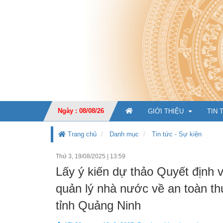
Ngày : 08/08/26
GIỚI THIỆU
TIN 
Trang chủ
Danh mục
Tin tức - Sự kiện
Thứ 3, 19/08/2025
|
13:59
GIỚI THIỆU CHUNG
Lấy ý kiến dự thảo Quyết định 
CHỨC NĂNG, NHIỆM V
quản lý nhà nước về an toàn th
TỔ CHỨC BỘ MÁY
Ban Giá
tỉnh Quảng Ninh
KẾ HOẠCH PHÁT TRIỂ
Văn phò