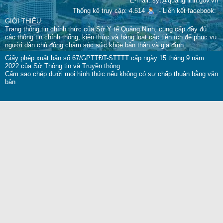
E-mail: syt@quangninh.gov.vn
Thống kê truy cập: 4.514
-
Liên kết facebook:
GIỚI THIỆU:
Trang thông tin chính thức của Sở Y tế Quảng Ninh, cung cấp đầy đủ
các thông tin chính thống, kiến thức và hàng loạt các tiện ích để phục vụ
người dân chủ động chăm sóc sức khỏe bản thân và gia đình.
Giấy phép xuất bản số 67/GPTTĐT-STTTT cấp ngày 15 tháng 9 năm
2022 của Sở Thông tin và Truyền thông
Cấm sao chép dưới mọi hình thức nếu không có sự chấp thuận bằng văn
bản