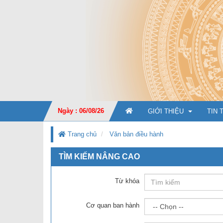
Ngày : 06/08/26
GIỚI THIỆU
TIN 
Trang chủ
Văn bản điều hành
TÌM KIẾM NÂNG CAO
GIỚI THIỆU CHUNG
CHỨC NĂNG, NHIỆM V
Từ khóa
TỔ CHỨC BỘ MÁY
Ban Giá
Cơ quan ban hành
KẾ HOẠCH PHÁT TRIỂ
Văn phò