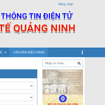
Đăng nhập
ỎE
VĂN BẢN ĐIỀU HÀNH
dịch
xin
ừ 5 - dưới 12 tuổi