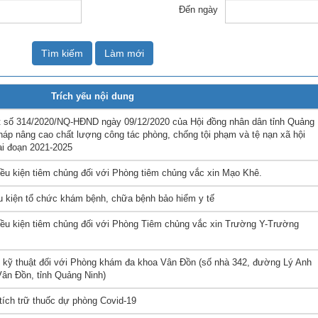
Đến ngày
MÁY
vụ Y
Bảo hiểm Y tế
Hiên mô, tạng
 NINH
vụ Dược
Phòng chống tệ nạn xã hội
Tìm kiếm
Làm mới
 Y TẾ
 tài chính
An toàn vệ sinh thực phẩm
Trích yếu nội dung
n số và Phát triển
Khám chữa bệnh
 số 314/2020/NQ-HĐND ngày 09/12/2020 của Hội đồng nhân dân tỉnh Quảng
o trợ xã hội và Trẻ em
Dược và Mỹ phẩm
pháp nâng cao chất lượng công tác phòng, chống tội phạm và tệ nạn xã hội
iai đoạn 2021-2025
 đơn vị trực thuộc
Phòng bệnh
iều kiện tiêm chủng đối với Phòng tiêm chủng vắc xin Mạo Khê.
Tài chính kế toán
u kiện tổ chức khám bệnh, chữa bệnh bảo hiểm y tế
Trang thiết bị y tế
iều kiện tiêm chủng đối với Phòng Tiêm chủng vắc xin Trường Y-Trường
Tổ chức cán bộ
 kỹ thuật đối với Phòng khám đa khoa Vân Đồn (số nhà 342, đường Lý Anh
Giám định
Vân Đồn, tỉnh Quảng Ninh)
tích trữ thuốc dự phòng Covid-19
Nghiên cứu KH & CNTT