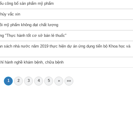
Phiếu công bố sản phẩm mỹ phẩm
 hủy vắc xin
 hồi mỹ phẩm không đạt chất lượng
g "Thực hành tốt cơ sở bán lẻ thuốc"
gân sách nhà nước năm 2019 thực hiện dự án ứng dụng tiến bộ Khoa học và
chỉ hành nghề khám bệnh, chữa bệnh
1
2
3
4
5
»
»»