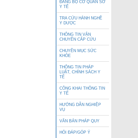
ĐẢNG BỘ CƠ QUAN SỞ
Y TẾ
TRA CỨU HÀNH NGHỀ
Y DƯỢC
THÔNG TIN VẬN
CHUYỂN CẤP CỨU
CHUYÊN MỤC SỨC
KHỎE
THÔNG TIN PHÁP
LUẬT, CHÍNH SÁCH Y
TẾ
CÔNG KHAI THÔNG TIN
Y TẾ
HƯỚNG DẪN NGHIỆP
VỤ
VĂN BẢN PHÁP QUY
HỎI ĐÁP/GÓP Ý