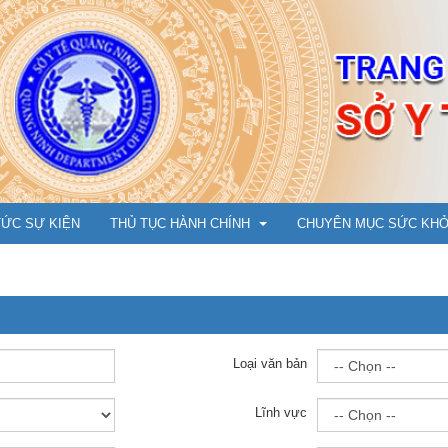
TỨC SỰ KIỆN
THỦ TỤC HÀNH CHÍNH
CHUYÊN MỤC SỨC KH
Y Dược cổ truyền
Cẩm nang phòng chống 
Ụ
Dân số, Bà mẹ - Trẻ em
An toàn tiêm chủng vắc 
Loại văn bản
m đốc
Bảo trợ xã hội
Hướng dẫn tiêm cho trẻ t
Lĩnh vực
N
ng
Tổ chức cán bộ, Thi đua khen thưởng
Chuyện cùng bác sỹ