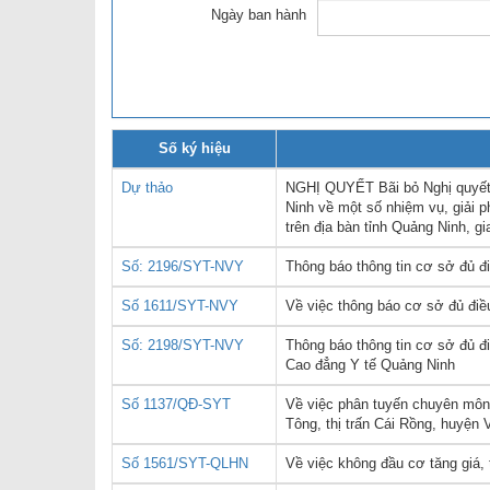
Ngày ban hành
SƠ ĐỒ TỔ CHỨC BỘ 
Nghiệp 
LỊCH SỬ Y TẾ QUẢNG
Nghiệp 
QUY CHẾ LÀM VIỆC SỞ
Kế hoạch
Số ký hiệu
Phòng Dâ
Dự thảo
NGHỊ QUYẾT Bãi bỏ Nghị quyết
Phòng Bả
Ninh về một số nhiệm vụ, giải 
trên địa bàn tỉnh Quảng Ninh, g
Cơ quan,
Số: 2196/SYT-NVY
Thông báo thông tin cơ sở đủ đ
Số 1611/SYT-NVY
Về việc thông báo cơ sở đủ điề
Số: 2198/SYT-NVY
Thông báo thông tin cơ sở đủ đ
Cao đẳng Y tế Quảng Ninh
Số 1137/QĐ-SYT
Về việc phân tuyến chuyên môn
Tông, thị trấn Cái Rồng, huyện 
Số 1561/SYT-QLHN
Về việc không đầu cơ tăng giá, 