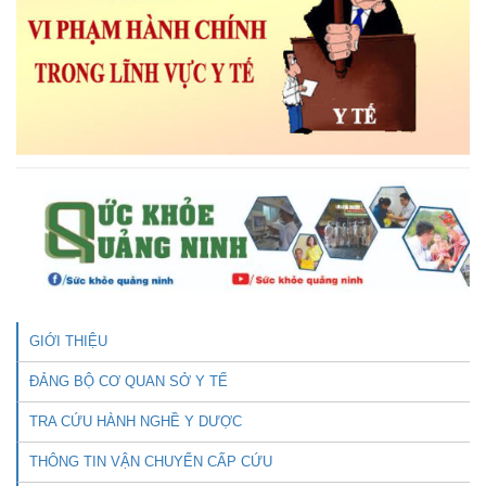
GIỚI THIỆU
ĐẢNG BỘ CƠ QUAN SỞ Y TẾ
TRA CỨU HÀNH NGHỀ Y DƯỢC
THÔNG TIN VẬN CHUYỂN CẤP CỨU