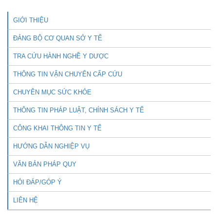
GIỚI THIỆU
ĐẢNG BỘ CƠ QUAN SỞ Y TẾ
TRA CỨU HÀNH NGHỀ Y DƯỢC
THÔNG TIN VẬN CHUYỂN CẤP CỨU
CHUYÊN MỤC SỨC KHỎE
THÔNG TIN PHÁP LUẬT, CHÍNH SÁCH Y TẾ
CÔNG KHAI THÔNG TIN Y TẾ
HƯỚNG DẪN NGHIỆP VỤ
VĂN BẢN PHÁP QUY
HỎI ĐÁP/GÓP Ý
LIÊN HỆ