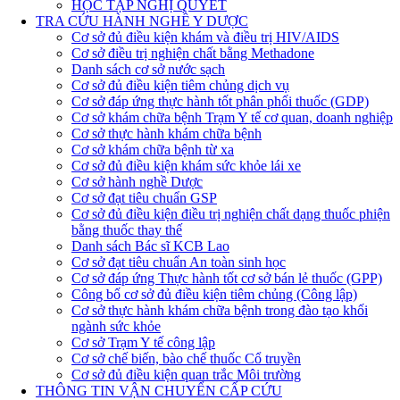
HỌC TẬP NGHỊ QUYẾT
TRA CỨU HÀNH NGHỀ Y DƯỢC
Cơ sở đủ điều kiện khám và điều trị HIV/AIDS
Cơ sở điều trị nghiện chất bằng Methadone
Danh sách cơ sở nước sạch
Cơ sở đủ điều kiện tiêm chủng dịch vụ
Cơ sở đáp ứng thực hành tốt phân phối thuốc (GDP)
Cơ sở khám chữa bệnh Trạm Y tế cơ quan, doanh nghiệp
Cơ sở thực hành khám chữa bệnh
Cơ sở khám chữa bệnh từ xa
Cơ sở đủ điều kiện khám sức khỏe lái xe
Cơ sở hành nghề Dược
Cơ sở đạt tiêu chuẩn GSP
Cơ sở đủ điều kiện điều trị nghiện chất dạng thuốc phiện
bằng thuốc thay thế
Danh sách Bác sĩ KCB Lao
Cơ sở đạt tiêu chuẩn An toàn sinh học
Cơ sở đáp ứng Thực hành tốt cơ sở bán lẻ thuốc (GPP)
Công bố cơ sở đủ điều kiện tiêm chủng (Công lập)
Cơ sở thực hành khám chữa bệnh trong đào tạo khối
ngành sức khỏe
Cơ sở Trạm Y tế công lập
Cơ sở chế biến, bào chế thuốc Cổ truyền
Cơ sở đủ điều kiện quan trắc Môi trường
THÔNG TIN VẬN CHUYỂN CẤP CỨU