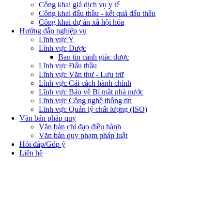
Công khai giá dịch vụ y tế
Công khai đấu thầu - kết quả đấu thầu
Công khai dự án xã hội hóa
Hướng dẫn nghiệp vụ
Lĩnh vực Y
Lĩnh vực Dược
Ban tin cảnh giác dược
Lĩnh vực Đấu thầu
Lĩnh vực Văn thư - Lưu trữ
Lĩnh vực Cải cách hành chính
Lĩnh vực Bảo vệ Bí mật nhà nước
Lĩnh vực Công nghệ thông tin
Lĩnh vực Quản lý chất lượng (ISO)
Văn bản pháp quy
Văn bản chỉ đạo điều hành
Văn bản quy phạm pháp luật
Hỏi đáp/Góp ý
Liên hệ