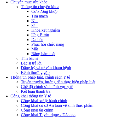
Chuyên mục sức khỏe
Thông tin chuyên khoa
Cơ xương khớp
Tim mạch
Nhi
Sản
Khoa xét nghiệm
Ưng Bướu
Da liễu
Phục hồi chức năng
Mắt
Răng hàm mặt
Tìm bác sĩ
Bác sĩ trả lời
Đăng ký và tư vấn khám bệnh
Bệnh thường gặp
Thông tin pháp luật, chính sách Y tế
Tuyên truyền, hướng dẫn thực hiện pháp luật
Chế độ chính sách lĩnh vực y tế
Kết luận thanh tra
Công khai thông tin Y tế
Công khai xư lý hành chính
Công khai cơ sở An toàn vệ sinh thực phẩm
Công khai tài chính
Công khai Tuyển dụng - Đào tạo