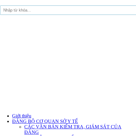
Giới thiệu
ĐẢNG BỘ CƠ QUAN SỞ Y TẾ
CÁC VĂN BẢN KIỂM TRA, GIÁM SÁT CỦA
ĐẢNG