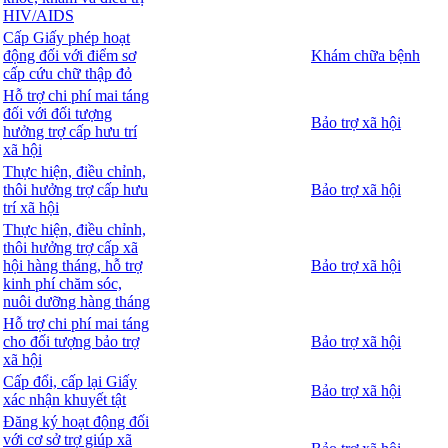
HIV/AIDS
Cấp Giấy phép hoạt
động đối với điểm sơ
Khám chữa bệnh
cấp cứu chữ thập đỏ
Hỗ trợ chi phí mai táng
đối với đối tượng
Bảo trợ xã hội
hưởng trợ cấp hưu trí
xã hội
Thực hiện, điều chỉnh,
thôi hưởng trợ cấp hưu
Bảo trợ xã hội
trí xã hội
Thực hiện, điều chỉnh,
thôi hưởng trợ cấp xã
hội hàng tháng, hỗ trợ
Bảo trợ xã hội
kinh phí chăm sóc,
nuôi dưỡng hàng tháng
Hỗ trợ chi phí mai táng
cho đối tượng bảo trợ
Bảo trợ xã hội
xã hội
Cấp đổi, cấp lại Giấy
Bảo trợ xã hội
xác nhận khuyết tật
Đăng ký hoạt động đối
với cơ sở trợ giúp xã