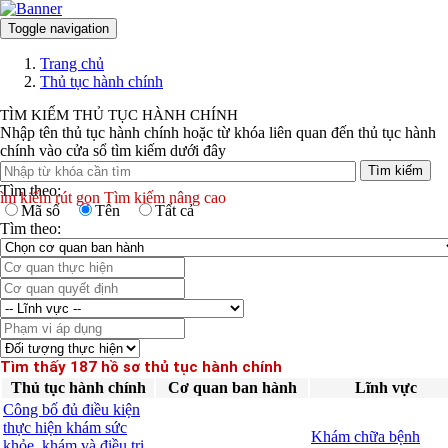
Toggle navigation
Đăng nhập
Trang chủ
Thủ tục hành chính
TÌM KIẾM THỦ TỤC HÀNH CHÍNH
Nhập tên thủ tục hành chính hoặc từ khóa liên quan đến thủ tục hành
chính vào cửa sổ tìm kiếm dưới đây
Tìm kiếm
Tìm theo:
ìm kiếm rút gọn
Tìm kiếm nâng cao
Mã số
Tên
Tất cả
Tìm theo:
Tìm thấy 187 hồ sơ thủ tục hành chính
Thủ tục hành chính
Cơ quan ban hành
Lĩnh vực
Công bố đủ điều kiện
thực hiện khám sức
Khám chữa bệnh
khỏe, khám và điều trị