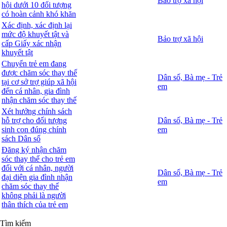
Bảo trợ xã hội
hội dưới 10 đối tượng
có hoàn cảnh khó khăn
Xác định, xác định lại
mức độ khuyết tật và
Bảo trợ xã hội
cấp Giấy xác nhận
khuyết tật
Chuyển trẻ em đang
được chăm sóc thay thế
Dân số, Bà mẹ - Trẻ
tại cơ sở trợ giúp xã hội
em
đến cá nhân, gia đình
nhận chăm sóc thay thế
Xét hưởng chính sách
hỗ trợ cho đối tượng
Dân số, Bà mẹ - Trẻ
sinh con đúng chính
em
sách Dân số
Đăng ký nhận chăm
sóc thay thế cho trẻ em
đối với cá nhân, người
Dân số, Bà mẹ - Trẻ
đại diện gia đình nhận
em
chăm sóc thay thế
không phải là người
thân thích của trẻ em
Tìm kiếm