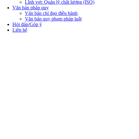
Lĩnh vực Quản lý chất lượng (ISO)
Văn bản pháp quy
Văn bản chỉ đạo điều hành
Văn bản quy phạm pháp luật
Hỏi đáp/Góp ý
Liên hệ