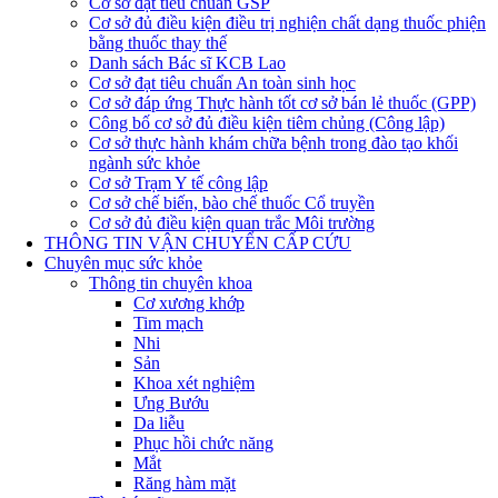
Cơ sở đạt tiêu chuẩn GSP
Cơ sở đủ điều kiện điều trị nghiện chất dạng thuốc phiện
bằng thuốc thay thế
Danh sách Bác sĩ KCB Lao
Cơ sở đạt tiêu chuẩn An toàn sinh học
Cơ sở đáp ứng Thực hành tốt cơ sở bán lẻ thuốc (GPP)
Công bố cơ sở đủ điều kiện tiêm chủng (Công lập)
Cơ sở thực hành khám chữa bệnh trong đào tạo khối
ngành sức khỏe
Cơ sở Trạm Y tế công lập
Cơ sở chế biến, bào chế thuốc Cổ truyền
Cơ sở đủ điều kiện quan trắc Môi trường
THÔNG TIN VẬN CHUYỂN CẤP CỨU
Chuyên mục sức khỏe
Thông tin chuyên khoa
Cơ xương khớp
Tim mạch
Nhi
Sản
Khoa xét nghiệm
Ưng Bướu
Da liễu
Phục hồi chức năng
Mắt
Răng hàm mặt