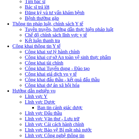
Tìm bác sĩ
Bác sĩ trả lời
Đăng ký và tư vấn khám bệnh
Bệnh thường gặp
Thông tin pháp luật, chính sách Y tế
Tuyên truyền, hướng dẫn thực hiện pháp luật
Chế độ chính sách lĩnh vực y tế
Kết luận thanh tra
Công khai thông tin Y tế
Công khai xư lý hành chính
Công khai cơ sở An toàn vệ sinh thực phẩm
Công khai tài chính
Công khai Tuyển dụng - Đào tạo
Công khai giá dịch vụ y tế
Công khai đấu thầu - kết quả đấu thầu
Công khai dự án xã hội hóa
Hướng dẫn nghiệp vụ
Lĩnh vực Y
Lĩnh vực Dược
Ban tin cảnh giác dược
Lĩnh vực Đấu thầu
Lĩnh vực Văn thư - Lưu trữ
Lĩnh vực Cải cách hành chính
Lĩnh vực Bảo vệ Bí mật nhà nước
Lĩnh vực Công nghệ thông tin