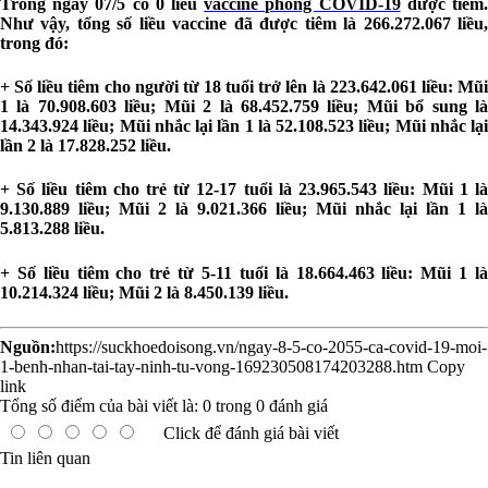
Trong ngày 07/5 có 0 liều
vaccine phòng COVID-19
được tiêm
Như vậy, tổng số liều vaccine đã được tiêm là 266.272.067 liều,
trong đó:
+ Số liều tiêm cho người từ 18 tuổi trở lên là 223.642.061 liều: Mũi
1 là 70.908.603 liều; Mũi 2 là 68.452.759 liều; Mũi bổ sung là
14.343.924 liều; Mũi nhắc lại lần 1 là 52.108.523 liều; Mũi nhắc lại
lần 2 là 17.828.252 liều.
+ Số liều tiêm cho trẻ từ 12-17 tuổi là 23.965.543 liều: Mũi 1 là
9.130.889 liều; Mũi 2 là 9.021.366 liều; Mũi nhắc lại lần 1 là
5.813.288 liều.
+ Số liều tiêm cho trẻ từ 5-11 tuổi là 18.664.463 liều: Mũi 1 là
10.214.324 liều; Mũi 2 là 8.450.139 liều.
Nguồn:
https://suckhoedoisong.vn/ngay-8-5-co-2055-ca-covid-19-moi-
1-benh-nhan-tai-tay-ninh-tu-vong-169230508174203288.htm
Copy
link
Tổng số điểm của bài viết là:
0
trong
0
đánh giá
Click để đánh giá bài viết
Tin liên quan