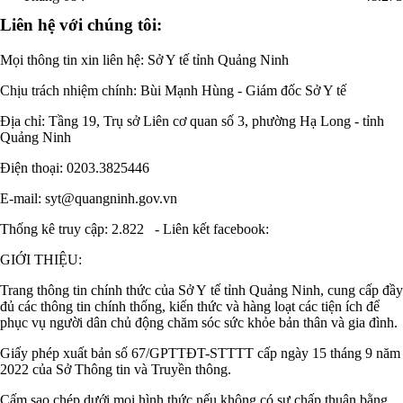
Liên hệ với chúng tôi:
Mọi thông tin xin liên hệ: Sở Y tế tỉnh Quảng Ninh
Chịu trách nhiệm chính:
Bùi Mạnh Hùng - Giám đốc Sở Y tế
Địa chỉ: Tầng 19, Trụ sở Liên cơ quan số 3, phường Hạ Long - tỉnh
Quảng Ninh
Điện thoại: 0203.3825446
E-mail: syt@quangninh.gov.vn
Thống kê truy cập: 2.822
-
Liên kết facebook:
GIỚI THIỆU:
Trang thông tin chính thức của Sở Y tế tỉnh Quảng Ninh, cung cấp đầy
đủ các thông tin chính thống, kiến thức và hàng loạt các tiện ích để
phục vụ người dân chủ động chăm sóc sức khỏe bản thân và gia đình.
Giấy phép xuất bản số 67/GPTTĐT-STTTT cấp ngày 15 tháng 9 năm
2022 của Sở Thông tin và Truyền thông.
Cấm sao chép dưới mọi hình thức nếu không có sự chấp thuận bằng