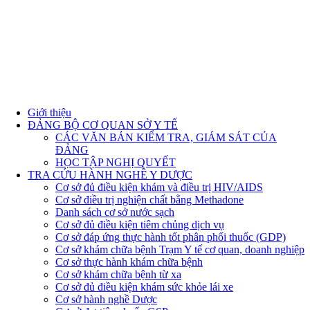
Giới thiệu
ĐẢNG BỘ CƠ QUAN SỞ Y TẾ
CÁC VĂN BẢN KIỂM TRA, GIÁM SÁT CỦA
ĐẢNG
HỌC TẬP NGHỊ QUYẾT
TRA CỨU HÀNH NGHỀ Y DƯỢC
Cơ sở đủ điều kiện khám và điều trị HIV/AIDS
Cơ sở điều trị nghiện chất bằng Methadone
Danh sách cơ sở nước sạch
Cơ sở đủ điều kiện tiêm chủng dịch vụ
Cơ sở đáp ứng thực hành tốt phân phối thuốc (GDP)
Cơ sở khám chữa bệnh Trạm Y tế cơ quan, doanh nghiệp
Cơ sở thực hành khám chữa bệnh
Cơ sở khám chữa bệnh từ xa
Cơ sở đủ điều kiện khám sức khỏe lái xe
Cơ sở hành nghề Dược