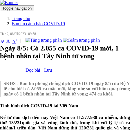
Toggle navigation
Đăng nhập
Trang chủ
Bản tin cảnh báo COVID-19
Thứ 2, 08/05/2023
|
09:58
|
+
-
A
A
A
Ngày 8/5: Có 2.055 ca COVID-19 mới, 1
bệnh nhân tại Tây Ninh tử vong
Đọc bài
Lưu
SKĐS - Bản tin phòng chống dịch COVID-19 ngày 8/5 của Bộ Y
tế cho biết có 2.055 ca mắc mới, tăng nhẹ so với hôm qua; trong
ngày có 1 bệnh nhân tại Tây Ninh tử vong; 474 ca khỏi.
Tình hình dịch COVID-19 tại Việt Nam
Kể từ đầu dịch đến nay Việt Nam có 11.577.938 ca nhiễm, đứng
thứ 13/231quốc gia và vùng lãnh thổ, trong khi với tỷ lệ số ca
nhiễm/1 triệu dân, Việt Nam đứng thứ 120/231 quốc gia và vùng