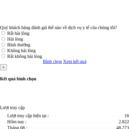
Quý khách hàng đánh giá thế nào về dịch vụ y tế của chúng tôi?
Rất hài lòng
Hài lòng
Bình thường
Không hài lòng
Rất không hài lòng
Bình chọn
Xem kết quả
×
Kết quả bình chọn
Lượt truy cập
Lượt truy cập hiện tại :
16
Hôm nay :
2.822
Tháng 08 :
48.273