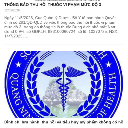
THÔNG BÁO THU HỒI THUỐC VI PHẠM MỨC ĐỘ 3
12/05/2026
Ngày 11/5/2026, Cục Quản lý Dược - Bộ Y tế ban hành Quyết
định số 291/QĐ-QLD về việc thông báo thu hồi thuốc vi phạm
mức độ 3, trong đó thông tin lô thuốc Dung dịch nhỏ mắt Natri
clorid 0,9%, số GĐKLH: 893100060724, số lô: 10370725, NSX:
14/7/2025, ...
Đình chỉ lưu hành, thu hồi và tiêu hủy mỹ phẩm không có hồ