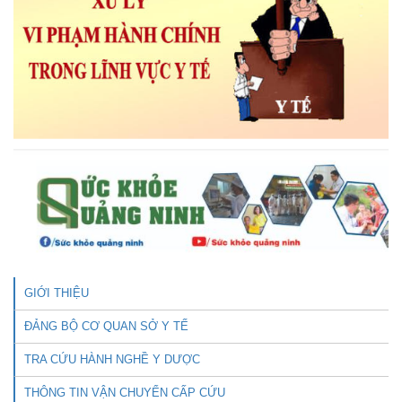
GIỚI THIỆU
ĐẢNG BỘ CƠ QUAN SỞ Y TẾ
TRA CỨU HÀNH NGHỀ Y DƯỢC
THÔNG TIN VẬN CHUYỂN CẤP CỨU