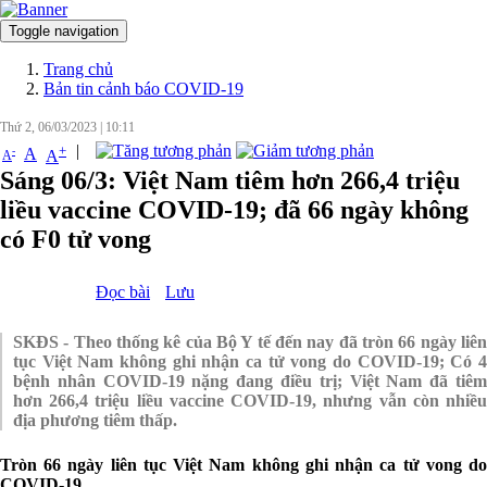
Toggle navigation
Đăng nhập
Trang chủ
Bản tin cảnh báo COVID-19
Thứ 2, 06/03/2023
|
10:11
|
+
-
A
A
A
Sáng 06/3: Việt Nam tiêm hơn 266,4 triệu
liều vaccine COVID-19; đã 66 ngày không
có F0 tử vong
Đọc bài
Lưu
SKĐS - Theo thống kê của Bộ Y tế đến nay đã tròn 66 ngày liên
tục Việt Nam không ghi nhận ca tử vong do COVID-19; Có 4
bệnh nhân COVID-19 nặng đang điều trị; Việt Nam đã tiêm
hơn 266,4 triệu liều vaccine COVID-19, nhưng vẫn còn nhiều
địa phương tiêm thấp.
Tròn 66 ngày liên tục Việt Nam không ghi nhận ca tử vong do
COVID-19