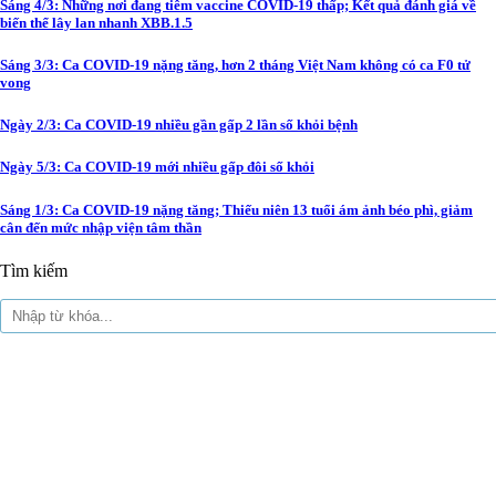
Sáng 4/3: Những nơi đang tiêm vaccine COVID-19 thấp; Kết quả đánh giá về
biến thể lây lan nhanh XBB.1.5
Sáng 3/3: Ca COVID-19 nặng tăng, hơn 2 tháng Việt Nam không có ca F0 tử
vong
Ngày 2/3: Ca COVID-19 nhiều gần gấp 2 lần số khỏi bệnh
Ngày 5/3: Ca COVID-19 mới nhiều gấp đôi số khỏi
Sáng 1/3: Ca COVID-19 nặng tăng; Thiếu niên 13 tuổi ám ảnh béo phì, giảm
cân đến mức nhập viện tâm thần
Tìm kiếm