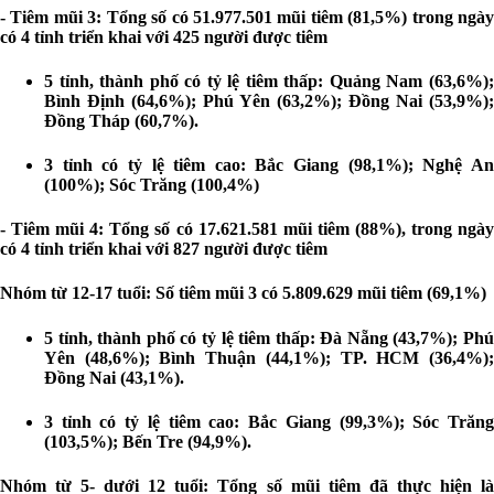
- Tiêm mũi 3: Tổng số có 51.977.501 mũi tiêm (81,5%) trong ngày
có 4 tỉnh triển khai với 425 người được tiêm
5 tỉnh, thành phố có tỷ lệ tiêm thấp: Quảng Nam (63,6%);
Bình Định (64,6%); Phú Yên (63,2%); Đồng Nai (53,9%);
Đồng Tháp (60,7%).
3 tỉnh có tỷ lệ tiêm cao: Bắc Giang (98,1%); Nghệ An
(100%); Sóc Trăng (100,4%)
- Tiêm mũi 4: Tổng số có 17.621.581 mũi tiêm (88%), trong ngày
có 4 tỉnh triển khai với 827 người được tiêm
Nhóm từ 12-17 tuổi:
Số tiêm mũi 3 có 5.809.629 mũi tiêm (69,1%)
5 tỉnh, thành phố có tỷ lệ tiêm thấp: Đà Nẵng (43,7%); Phú
Yên (48,6%); Bình Thuận (44,1%); TP. HCM (36,4%);
Đồng Nai (43,1%).
3 tỉnh có tỷ lệ tiêm cao: Bắc Giang (99,3%); Sóc Trăng
(103,5%); Bến Tre (94,9%).
Nhóm từ 5- dưới 12 tuổi: Tổng số mũi tiêm đã thực hiện là