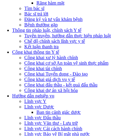
Răng hàm mặt
Tìm bác sĩ
Bác sĩ trả lời
Đăng ký và tư vấn khám bệnh
Bệnh thường gặp
Thông tin pháp luật, chính sách Y tế
Tuyên truyền, hướng dẫn thực hiện pháp luật
Chế độ chính sách lĩnh vực y tế
Kết luận thanh tra
Công khai thông tin Y tế
Công khai xư lý hành chính
Công khai cơ sở An toàn vệ sinh thực phẩm
Công khai tài chính
Công khai Tuyển dụng - Đào tạo
Công khai giá dịch vụ y tế
Công khai đấu thầu - kết quả đấu thầu
Công khai dự án xã hội hóa
Hướng dẫn nghiệp vụ
Lĩnh vực Y
Lĩnh vực Dược
Ban tin cảnh giác dược
Lĩnh vực Đấu thầu
Lĩnh vực Văn thư - Lưu trữ
Lĩnh vực Cải cách hành chính
Lĩnh vực Bảo vệ Bí mật nhà nước