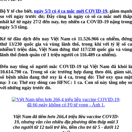
Bộ Y tế cho biết,
ngày 5/3 có 4 ca mắc mới COVID-19
, giảm mạn
so với ngày trước đó; Đây cũng là ngày có số ca mắc mới thấp
nhất kể từ ngày 27/2 đến nay, tuy nhiên ca COVID-19 nặng trong
ngày 5/3 tăng.
Kể từ đầu dịch đến nay Việt Nam có 11.526.966 ca nhiễm, đứng
thứ 13/230 quốc gia và vùng lãnh thổ, trong khi với tỷ lệ số ca
nhiễm/1 triệu dân, Việt Nam đứng thứ 117/230 quốc gia và vùng
lãnh thổ (bình quân cứ 1 triệu người có 116.489 ca nhiễm).
Đến nay tổng số người mắc COVID-19 tại Việt Nam đã khỏi là
10.614.790 ca. Trong số các trường hợp đang theo dõi, giám sát,
số bệnh nhân đang thở oxy là 4 ca, trong đó: Thở oxy qua mặt
nạ: 3 ca; Thở oxy dòng cao HFNC: 1 ca. Con số này tăng nhẹ so
với những ngày trước đó.
Việt Nam đã tiêm hơn 266,4 triệu liều vaccine COVID-
19, nhưng vẫn còn nhiều địa phương tiêm thấp mũi 3
cho người từ 12 tuổi trở lên, tiêm cho trẻ từ 5 - dưới 12