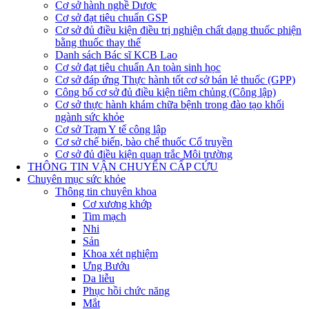
Cơ sở hành nghề Dược
Cơ sở đạt tiêu chuẩn GSP
Cơ sở đủ điều kiện điều trị nghiện chất dạng thuốc phiện
bằng thuốc thay thế
Danh sách Bác sĩ KCB Lao
Cơ sở đạt tiêu chuẩn An toàn sinh học
Cơ sở đáp ứng Thực hành tốt cơ sở bán lẻ thuốc (GPP)
Công bố cơ sở đủ điều kiện tiêm chủng (Công lập)
Cơ sở thực hành khám chữa bệnh trong đào tạo khối
ngành sức khỏe
Cơ sở Trạm Y tế công lập
Cơ sở chế biến, bào chế thuốc Cổ truyền
Cơ sở đủ điều kiện quan trắc Môi trường
THÔNG TIN VẬN CHUYỂN CẤP CỨU
Chuyên mục sức khỏe
Thông tin chuyên khoa
Cơ xương khớp
Tim mạch
Nhi
Sản
Khoa xét nghiệm
Ưng Bướu
Da liễu
Phục hồi chức năng
Mắt