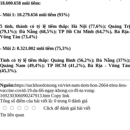
18.600.658 mũi tiêm:
- Mũi 1: 10.279.656 mũi tiêm (93%)
5 tỉnh, thành có tỷ lệ tiêm thấp: Hà Nội (77,6%); Quảng Trị
(79,1%); Đà Nẵng (68,5%); TP Hồ Chí Minh (64,7%), Bà Rịa-
Vũng Tàu (73,4%)
- Mũi 2: 8.321.002 mũi tiêm (75,3%)
Tỉnh có tỷ lệ tiêm thấp: Quảng Bình (56,2%); Đà Nẵng (37%);
Quảng Nam (49,4%); TP HCM (41,2%), Bà Rịa - Vũng Tàu
(45,3%).
Nguồn:
https://suckhoedoisong.vn/viet-nam-tiem-hon-2664-trieu-lieu-
vaccine-covid-19-da-66-ngay-khong-co-f0-tu-vong-
169230306090247913.htm
Copy link
Tổng số điểm của bài viết là:
0
trong
0
đánh giá
Click để đánh giá bài viết
Tin liên quan