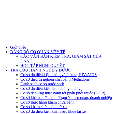
Giới thiệu
ĐẢNG BỘ CƠ QUAN SỞ Y TẾ
CÁC VĂN BẢN KIỂM TRA, GIÁM SÁT CỦA
ĐẢNG
HỌC TẬP NGHỊ QUYẾT
TRA CỨU HÀNH NGHỀ Y DƯỢC
Cơ sở đủ điều kiện khám và điều trị HIV/AIDS
Cơ sở điều trị nghiện chất bằng Methadone
Danh sách cơ sở nước sạch
Cơ sở đủ điều kiện tiêm chủng dịch vụ
Cơ sở đáp ứng thực hành tốt phân phối thuốc (GDP)
Cơ sở khám chữa bệnh Trạm Y tế cơ quan, doanh nghiệp
Cơ sở thực hành khám chữa bệnh
Cơ sở khám chữa bệnh từ xa
Cơ sở đủ điều kiện khám sức khỏe lái xe