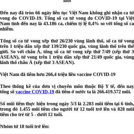
tuổi
Đến nay đã tròn 66 ngày liên tục Việt Nam không ghi nhận ca tử
vong do COVID-19. Tổng số ca tử vong do COVID-19 tại Việt
Nam tính đến nay là 43.186 ca, chiếm tỷ lệ 0,4% so với tổng số ca
nhiễm.
Tổng số ca tử vong xếp thứ 26/230 vùng lãnh thổ, số ca tử vong
trên 1 triệu dân xếp thứ 139/230 quốc gia, vùng lãnh thổ trên thế
giới. So với châu Á, tổng số ca tử vong xếp thứ 7/49 (xếp thứ 3
ASEAN), tử vong trên 1 triệu dân xếp thứ 21/49 quốc gia, vùng
lãnh thổ châu Á (xếp thứ 3 ASEAN).
Việt Nam đã tiêm hơn 266,4 triệu liều vaccine COVID-19
Theo thống kê của đơn vị chuyên môn thuộc Bộ Y tế, đến nay
tổng số
vaccine COVID-19
đã tiêm ở nước ta là 266.419.572 mũi.
Số mũi tiêm thực hiện trong ngày 5/3 là 2.283 mũi tiêm tại 6 tỉnh,
trong đó 1.455 mũi tiêm cho người từ 12 tuổi trở lên và 828 mũi
tiêm cho trẻ từ 5 - dưới 12 tuổi.
Nhóm từ 18 tuổi trở lên: