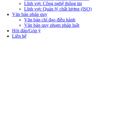
Lĩnh vực Công nghệ thông tin
Lĩnh vực Quản lý chất lượng (ISO)
Văn bản pháp quy
Văn bản chỉ đạo điều hành
Văn bản quy phạm pháp luật
Hỏi đáp/Góp ý
Liên hệ