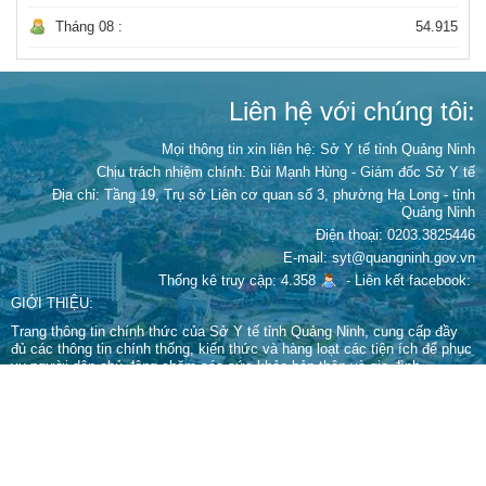
Tháng 08 :
54.915
Liên hệ với chúng tôi:
Mọi thông tin xin liên hệ: Sở Y tế tỉnh Quảng Ninh
Chịu trách nhiệm chính:
Bùi Mạnh Hùng - Giám đốc Sở Y tế
Địa chỉ: Tầng 19, Trụ sở Liên cơ quan số 3, phường Hạ Long - tỉnh
Quảng Ninh
Điện thoại: 0203.3825446
E-mail: syt@quangninh.gov.vn
Thống kê truy cập: 4.358
-
Liên kết facebook:
GIỚI THIỆU:
Trang thông tin chính thức của Sở Y tế tỉnh Quảng Ninh, cung cấp đầy
đủ các thông tin chính thống, kiến thức và hàng loạt các tiện ích để phục
vụ người dân chủ động chăm sóc sức khỏe bản thân và gia đình.
Giấy phép xuất bản số 67/GPTTĐT-STTTT cấp ngày 15 tháng 9 năm
2022 của Sở Thông tin và Truyền thông.
Cấm sao chép dưới mọi hình thức nếu không có sự chấp thuận bằng văn
bản.