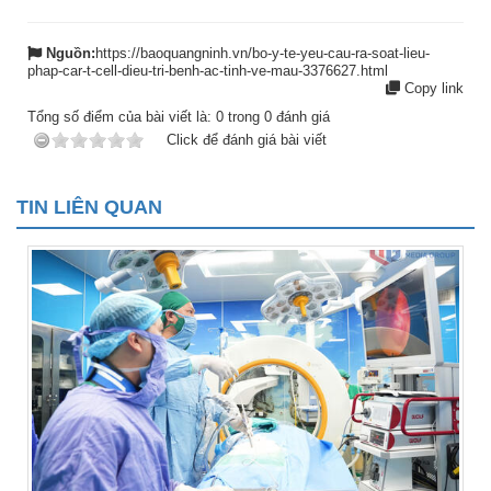
Nguồn:
https://baoquangninh.vn/bo-y-te-yeu-cau-ra-soat-lieu-
phap-car-t-cell-dieu-tri-benh-ac-tinh-ve-mau-3376627.html
Copy link
Tổng số điểm của bài viết là:
0
trong
0
đánh giá
Click để đánh giá bài viết
TIN LIÊN QUAN