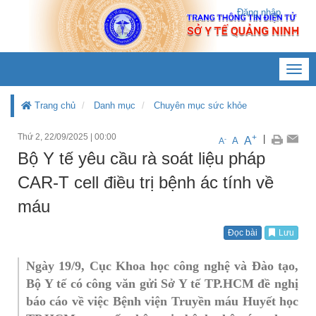
Đăng nhập
Toggl
navig
Trang chủ
Danh mục
Chuyên mục sức khỏe
Thứ 2, 22/09/2025
|
00:00
+
|
A
-
A
A
Bộ Y tế yêu cầu rà soát liệu pháp
CAR-T cell điều trị bệnh ác tính về
máu
Đọc bài
Lưu
Ngày 19/9, Cục Khoa học công nghệ và Đào tạo,
Bộ Y tế có công văn gửi Sở Y tế TP.HCM đề nghị
báo cáo về việc Bệnh viện Truyền máu Huyết học