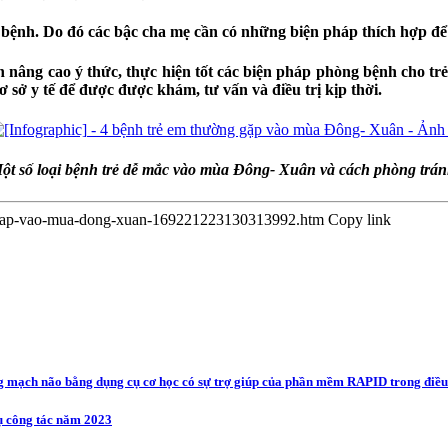
c bệnh. Do đó các bậc cha mẹ cần có những biện pháp thích hợp để
n nâng cao ý thức, thực hiện tốt các biện pháp phòng bệnh cho trẻ
ơ sở y tế để được được khám, tư vấn và điều trị kịp thời.
ột số loại bệnh trẻ dễ mắc vào mùa Đông- Xuân và cách phòng trán
ng-gap-vao-mua-dong-xuan-169221223130313992.htm
Copy link
 mạch não bằng dụng cụ cơ học có sự trợ giúp của phần mềm RAPID trong điều 
ụ công tác năm 2023