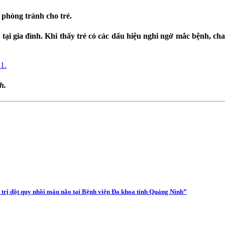
 phòng tránh cho trẻ.
 tại gia đình. Khi thấy trẻ có các dấu hiệu nghi ngờ mắc bệnh, cha
h.
trị đột quỵ nhồi máu não tại Bệnh viện Đa khoa tỉnh Quảng Ninh”