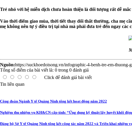
Trẻ nhỏ với hệ miễn dịch chưa hoàn thiện là đối tượng rất dễ mắ
Vào thời điểm giao mùa, thời tiết thay đổi thất thường, cha mẹ cầ
mẹ không nên tự ý điều trị tại nhà mà phải đưa trẻ đến ngay các c
M
Nguồn:
https://suckhoedoisong.vn/infographic-4-benh-tre-em-thuo
Tổng số điểm của bài viết là:
0
trong
0
đánh giá
Click để đánh giá bài viết
Tin liên quan
Công đoàn Ngành Y tế Quảng Ninh tổng kết hoạt động năm 2022
Nghiệm thu nhiệm vụ KH&CN cấp tỉnh: “Ứng dụng kỹ thuật lấy huyết khối động
Đảng bộ Sở Y tế Quảng Ninh tổng kết công tác năm 2022 và Triển khai nhiệm v