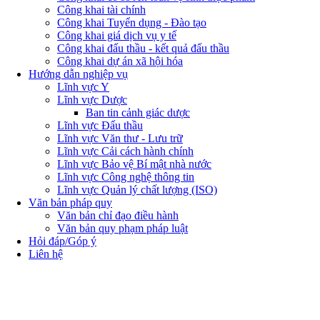
Công khai tài chính
Công khai Tuyển dụng - Đào tạo
Công khai giá dịch vụ y tế
Công khai đấu thầu - kết quả đấu thầu
Công khai dự án xã hội hóa
Hướng dẫn nghiệp vụ
Lĩnh vực Y
Lĩnh vực Dược
Ban tin cảnh giác dược
Lĩnh vực Đấu thầu
Lĩnh vực Văn thư - Lưu trữ
Lĩnh vực Cải cách hành chính
Lĩnh vực Bảo vệ Bí mật nhà nước
Lĩnh vực Công nghệ thông tin
Lĩnh vực Quản lý chất lượng (ISO)
Văn bản pháp quy
Văn bản chỉ đạo điều hành
Văn bản quy phạm pháp luật
Hỏi đáp/Góp ý
Liên hệ