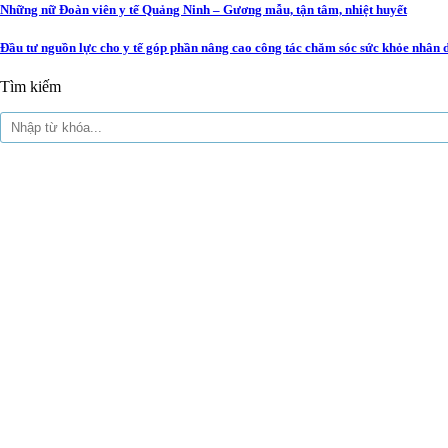
Những nữ Đoàn viên y tế Quảng Ninh – Gương mẫu, tận tâm, nhiệt huyết
Đầu tư nguồn lực cho y tế góp phần nâng cao công tác chăm sóc sức khỏe nhân 
Tìm kiếm