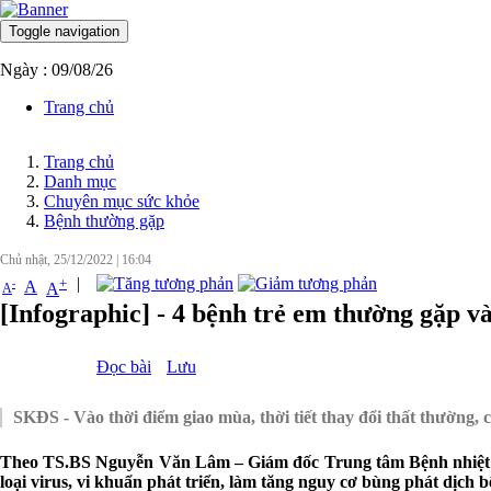
Toggle navigation
Ngày : 09/08/26
Trang chủ
Trang chủ
Danh mục
Chuyên mục sức khỏe
Bệnh thường gặp
Chủ nhật, 25/12/2022
|
16:04
|
+
-
A
A
A
[Infographic] - 4 bệnh trẻ em thường gặp 
Đọc bài
Lưu
SKĐS - Vào thời điểm giao mùa, thời tiết thay đổi thất thường, 
Theo TS.BS Nguyễn Văn Lâm – Giám đốc Trung tâm Bệnh nhiệt đới
loại virus, vi khuẩn phát triển, làm tăng nguy cơ bùng phát dịch 