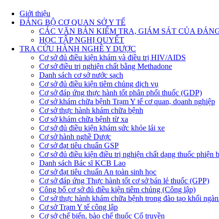
Giới thiệu
ĐẢNG BỘ CƠ QUAN SỞ Y TẾ
CÁC VĂN BẢN KIỂM TRA, GIÁM SÁT CỦA ĐẢN
HỌC TẬP NGHỊ QUYẾT
TRA CỨU HÀNH NGHỀ Y DƯỢC
Cơ sở đủ điều kiện khám và điều trị HIV/AIDS
Cơ sở điều trị nghiện chất bằng Methadone
Danh sách cơ sở nước sạch
Cơ sở đủ điều kiện tiêm chủng dịch vụ
Cơ sở đáp ứng thực hành tốt phân phối thuốc (GDP)
Cơ sở khám chữa bệnh Trạm Y tế cơ quan, doanh nghiệp
Cơ sở thực hành khám chữa bệnh
Cơ sở khám chữa bệnh từ xa
Cơ sở đủ điều kiện khám sức khỏe lái xe
Cơ sở hành nghề Dược
Cơ sở đạt tiêu chuẩn GSP
Cơ sở đủ điều kiện điều trị nghiện chất dạng thuốc phiện 
Danh sách Bác sĩ KCB Lao
Cơ sở đạt tiêu chuẩn An toàn sinh học
Cơ sở đáp ứng Thực hành tốt cơ sở bán lẻ thuốc (GPP)
Công bố cơ sở đủ điều kiện tiêm chủng (Công lập)
Cơ sở thực hành khám chữa bệnh trong đào tạo khối ngàn
Cơ sở Trạm Y tế công lập
Cơ sở chế biến, bào chế thuốc Cổ truyền