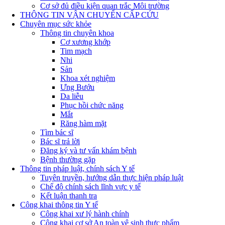
Cơ sở đủ điều kiện quan trắc Môi trường
THÔNG TIN VẬN CHUYỂN CẤP CỨU
Chuyên mục sức khỏe
Thông tin chuyên khoa
Cơ xương khớp
Tim mạch
Nhi
Sản
Khoa xét nghiệm
Ưng Bướu
Da liễu
Phục hồi chức năng
Mắt
Răng hàm mặt
Tìm bác sĩ
Bác sĩ trả lời
Đăng ký và tư vấn khám bệnh
Bệnh thường gặp
Thông tin pháp luật, chính sách Y tế
Tuyên truyền, hướng dẫn thực hiện pháp luật
Chế độ chính sách lĩnh vực y tế
Kết luận thanh tra
Công khai thông tin Y tế
Công khai xư lý hành chính
Công khai cơ sở An toàn vệ sinh thực phẩm