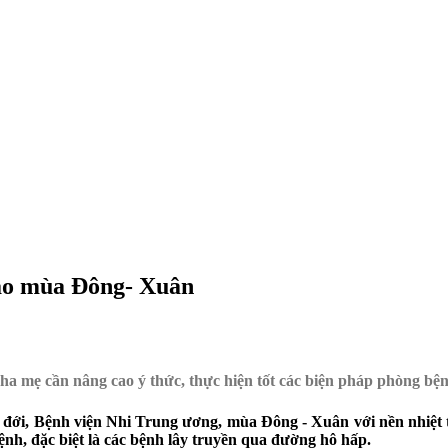
vào mùa Đông- Xuân
cha mẹ cần nâng cao ý thức, thực hiện tốt các biện pháp phòng bệnh
, Bệnh viện Nhi Trung ương, mùa Đông - Xuân với nền nhiệt tro
bệnh, đặc biệt là các bệnh lây truyền qua đường hô hấp.