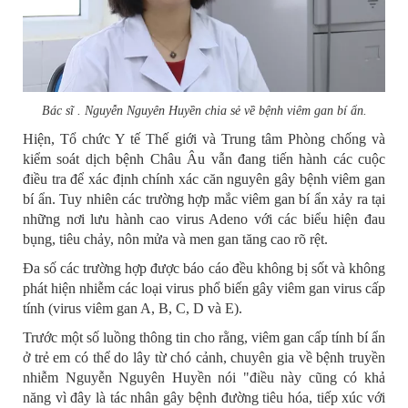
Bác sĩ . Nguyễn Nguyên Huyền chia sẻ về bệnh viêm gan bí ẩn.
Hiện, Tổ chức Y tế Thế giới và Trung tâm Phòng chống và
kiểm soát dịch bệnh Châu Âu vẫn đang tiến hành các cuộc
điều tra để xác định chính xác căn nguyên gây bệnh viêm gan
bí ẩn. Tuy nhiên các trường hợp mắc viêm gan bí ẩn xảy ra tại
những nơi lưu hành cao virus Adeno với các biểu hiện đau
bụng, tiêu chảy, nôn mửa và men gan tăng cao rõ rệt.
Đa số các trường hợp được báo cáo đều không bị sốt và không
phát hiện nhiễm các loại virus phổ biến gây viêm gan virus cấp
tính (virus viêm gan A, B, C, D và E).
Trước một số luồng thông tin cho rằng, viêm gan cấp tính bí ẩn
ở trẻ em có thể do lây từ chó cảnh, chuyên gia về bệnh truyền
nhiễm Nguyễn Nguyên Huyền nói "điều này cũng có khả
năng vì đây là tác nhân gây bệnh đường tiêu hóa, tiếp xúc với