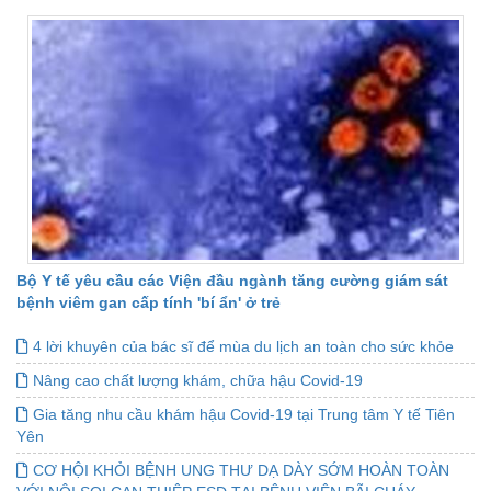
Bộ Y tế yêu cầu các Viện đầu ngành tăng cường giám sát
bệnh viêm gan cấp tính 'bí ẩn' ở trẻ
4 lời khuyên của bác sĩ để mùa du lịch an toàn cho sức khỏe
Nâng cao chất lượng khám, chữa hậu Covid-19
Gia tăng nhu cầu khám hậu Covid-19 tại Trung tâm Y tế Tiên
Yên
CƠ HỘI KHỎI BỆNH UNG THƯ DẠ DÀY SỚM HOÀN TOÀN