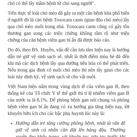
chó có thể lây mầm bệnh từ chó sang người".
Trên thực tế loài chó mèo đã gây ra một căn bệnh khá phổ biến
ở người đó là căn bệnh Toxocara canis (giun đũa chó mèo) lây
qua chó mèo nuôi trong nhà. Toxocara canis cũng có gây tổn
thương gan song các triệu chứng không rầm rộ như triệu
chứng của căn bệnh viêm gan bí ẩn đã được báo cáo.
Do đó, theo BS. Huyền, vấn đề cần lưu tâm hiện nay là hướng
dẫn trẻ giữ vệ sinh sạch sẽ, nhất là thời điểm mùa hè đã đến
khi mà các dịch bệnh lây qua đường tiêu hóa có thể phát triển.
Nếu trong gia đình có nuôi chó mèo thì nên tẩy giun cho các
loài này định kỳ, vệ sinh sạch sẽ cho vật nuôi.
Việt Nam hiện nằm trong vùng dịch tễ của viêm gan B, theo
thống kê của Tổ chức Y tế thế giới thì tỉ lệ nhiễm viêm gan B
của nước ta là 8,1%. Để phòng bệnh gan nói chung và phòng
bệnh viêm gan bí ẩn đang có xu hướng gia tăng hiện nay, lời
khuyên hữu ích cho các bậc phụ huynh lúc này là:
Hướng dẫn trẻ tăng cường phòng bệnh, nhất là vấn đề
giữ vệ sinh cá nhân cần đặt lên hàng đầu. Thường
xuyên đeo khẩu trang, sát khuẩn tay, rửa tay trước khi