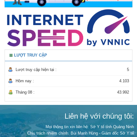
LƯỢT TRUY CẬP
Lượt truy cập hiện tại :
5
Hôm nay :
4.103
Tháng 08 :
43.992
Liên hệ với chúng tôi:
Mọi thông tin xin liên hệ: Sở Y tế tỉnh Quảng Ninh
Chịu trách nhiệm chính:
Bùi Mạnh Hùng - Giám đốc Sở Y tế