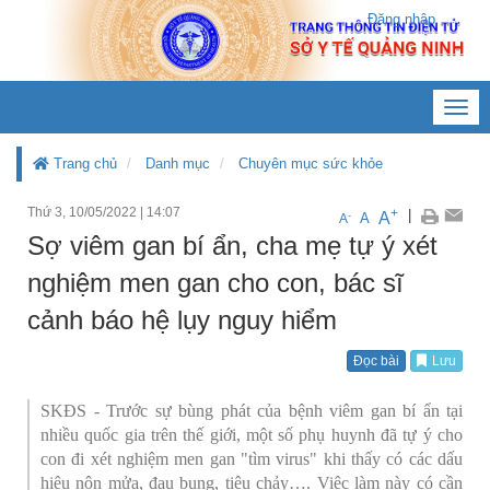
Đăng nhập
Toggl
navig
Trang chủ
Danh mục
Chuyên mục sức khỏe
Thứ 3, 10/05/2022
|
14:07
+
|
A
-
A
A
Sợ viêm gan bí ẩn, cha mẹ tự ý xét
nghiệm men gan cho con, bác sĩ
cảnh báo hệ lụy nguy hiểm
Đọc bài
Lưu
SKĐS - Trước sự bùng phát của bệnh viêm gan bí ẩn tại
nhiều quốc gia trên thế giới, một số phụ huynh đã tự ý cho
con đi xét nghiệm men gan "tìm virus" khi thấy có các dấu
hiệu nôn mửa, đau bụng, tiêu chảy…. Việc làm này có cần