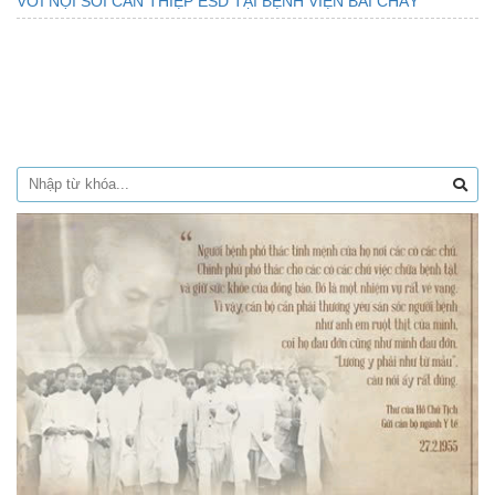
VỚI NỘI SOI CAN THIỆP ESD TẠI BỆNH VIỆN BÃI CHÁY