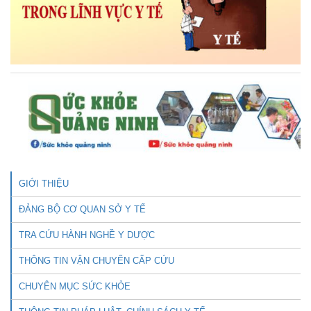
GIỚI THIỆU
ĐẢNG BỘ CƠ QUAN SỞ Y TẾ
TRA CỨU HÀNH NGHỀ Y DƯỢC
THÔNG TIN VẬN CHUYỂN CẤP CỨU
CHUYÊN MỤC SỨC KHỎE