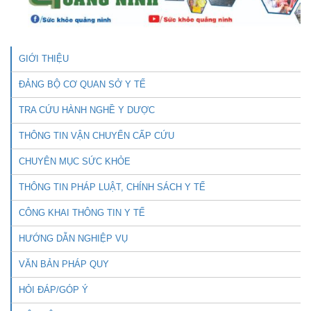
GIỚI THIỆU
ĐẢNG BỘ CƠ QUAN SỞ Y TẾ
TRA CỨU HÀNH NGHỀ Y DƯỢC
THÔNG TIN VẬN CHUYỂN CẤP CỨU
CHUYÊN MỤC SỨC KHỎE
THÔNG TIN PHÁP LUẬT, CHÍNH SÁCH Y TẾ
CÔNG KHAI THÔNG TIN Y TẾ
HƯỚNG DẪN NGHIỆP VỤ
VĂN BẢN PHÁP QUY
HỎI ĐÁP/GÓP Ý