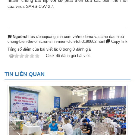
nhanh chóng bắt kịp với sự phát triển của các biến thể mới
của virus SARS-CoV-2./.
Nguồn:
https://baoquangninh.com.vn/moderna-vaccine-dac-hieu-
chong-bien-the-omicron-sinh-mien-dich-tot-3190602.html
Copy link
Tổng số điểm của bài viết là:
0
trong
0
đánh giá
Click để đánh giá bài viết
TIN LIÊN QUAN