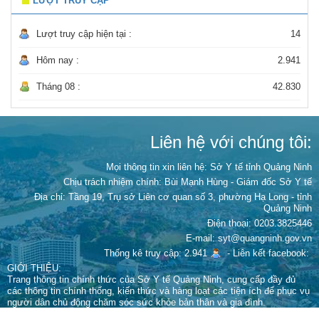
LƯỢT TRUY CẬP
Lượt truy cập hiện tại :
14
Hôm nay :
2.941
Tháng 08 :
42.830
Liên hệ với chúng tôi:
Mọi thông tin xin liên hệ: Sở Y tế tỉnh Quảng Ninh
Chịu trách nhiệm chính:
Bùi Mạnh Hùng - Giám đốc Sở Y tế
Địa chỉ: Tầng 19, Trụ sở Liên cơ quan số 3, phường Hạ Long - tỉnh
Quảng Ninh
Điện thoại: 0203.3825446
E-mail: syt@quangninh.gov.vn
Thống kê truy cập: 2.941
-
Liên kết facebook:
GIỚI THIỆU:
Trang thông tin chính thức của Sở Y tế Quảng Ninh, cung cấp đầy đủ
các thông tin chính thống, kiến thức và hàng loạt các tiện ích để phục vụ
người dân chủ động chăm sóc sức khỏe bản thân và gia đình.