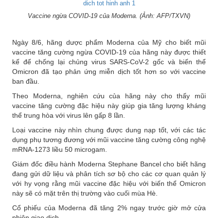
Vaccine ngừa COVID-19 của Moderna. (Ảnh: AFP/TXVN)
Ngày 8/6, hãng dược phẩm Moderna của Mỹ cho biết mũi
vaccine tăng cường ngừa COVID-19 của hãng này được thiết
kế để chống lại chủng virus SARS-CoV-2 gốc và biến thể
Omicron đã tạo phản ứng miễn dịch tốt hơn so với vaccine
ban đầu.
Theo Moderna, nghiên cứu của hãng này cho thấy mũi
vaccine tăng cường đặc hiệu này giúp gia tăng lượng kháng
thể trung hòa với virus lên gấp 8 lần.
Loại vaccine này nhìn chung được dung nạp tốt, với các tác
dụng phụ tương đương với mũi vaccine tăng cường công nghệ
mRNA-1273 liều 50 microgam.
Giám đốc điều hành Moderna Stephane Bancel cho biết hãng
đang gửi dữ liệu và phân tích sơ bộ cho các cơ quan quản lý
với hy vọng rằng mũi vaccine đặc hiệu với biến thể Omicron
này sẽ có mặt trên thị trường vào cuối mùa Hè.
Cổ phiếu của Moderna đã tăng 2% ngay trước giờ mở cửa
phiên giao dịch.