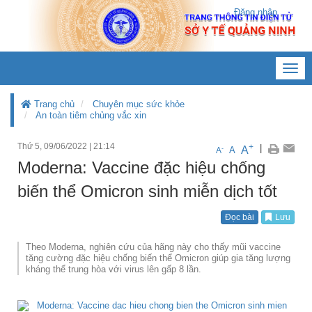
Đăng nhập
Toggl
navig
Trang chủ
Chuyên mục sức khỏe
An toàn tiêm chủng vắc xin
Thứ 5, 09/06/2022
|
21:14
+
|
A
-
A
A
Moderna: Vaccine đặc hiệu chống
biến thể Omicron sinh miễn dịch tốt
Đọc bài
Lưu
Theo Moderna, nghiên cứu của hãng này cho thấy mũi vaccine
tăng cường đặc hiệu chống biến thể Omicron giúp gia tăng lượng
kháng thể trung hòa với virus lên gấp 8 lần.