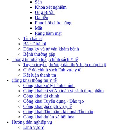
Sản
Khoa xét nghiệm
Ưng Bướu
Da liễu
Phục hồi chức năng
Mắt
Răng hàm mặt
Tìm bác sĩ
Bác sĩ trả lời
Đăng ký và tư vấn khám bệnh
Bệnh thường gặp
Thông tin pháp luật, chính sách Y tế
Tuyên truyền, hướng dẫn thực hiện pháp luật
Chế độ chính sách lĩnh vực y tế
Kết luận thanh tra
Công khai thông tin Y tế
Công khai xư lý hành chính
Công khai cơ sở An toàn vệ sinh thực phẩm
Công khai tài chính
Công khai Tuyển dụng - Đào tạo
Công khai giá dịch vụ y tế
Công khai đấu thầu - kết quả đấu thầu
Công khai dự án xã hội hóa
Hướng dẫn nghiệp vụ
Lĩnh vực Y