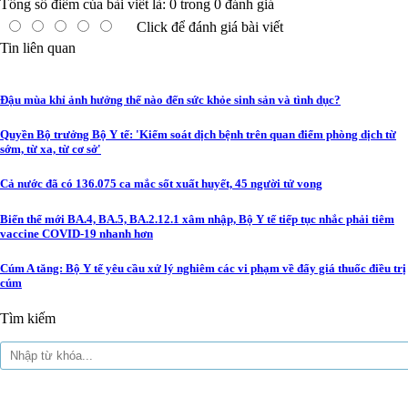
Tổng số điểm của bài viết là:
0
trong
0
đánh giá
Click để đánh giá bài viết
Tin liên quan
Đậu mùa khỉ ảnh hưởng thế nào đến sức khỏe sinh sản và tình dục?
Quyền Bộ trưởng Bộ Y tế: 'Kiểm soát dịch bệnh trên quan điểm phòng dịch từ
sớm, từ xa, từ cơ sở'
Cả nước đã có 136.075 ca mắc sốt xuất huyết, 45 người tử vong
Biến thể mới BA.4, BA.5, BA.2.12.1 xâm nhập, Bộ Y tế tiếp tục nhắc phải tiêm
vaccine COVID-19 nhanh hơn
Cúm A tăng: Bộ Y tế yêu cầu xử lý nghiêm các vi phạm về đẩy giá thuốc điều trị
cúm
Tìm kiếm