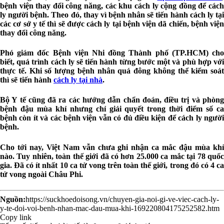
bệnh viện thay đổi công năng, các khu cách ly cộng đồng để cách
ly người bệnh. Theo đó, thay vì bệnh nhân sẽ tiến hành cách ly tại
các cơ sở y tế thì sẽ được cách ly tại bệnh viện dã chiến, bệnh viện
thay đổi công năng.
Phó giám đốc Bệnh viện Nhi đồng Thành phố (TP.HCM) cho
biết, quá trình cách ly sẽ tiến hành từng bước một và phù hợp với
thực tế. Khi số lượng bệnh nhân quá đông không thể kiểm soát
thì sẽ tiến hành
cách ly tại nhà
.
Bộ Y tế cũng đã ra các hướng dẫn chẩn đoán, điều trị và phòng
bệnh đậu mùa khỉ nhưng chỉ giải quyết trong thời điểm số ca
bệnh còn ít và các bệnh viện vẫn có đủ điều kiện để cách ly người
bệnh.
Cho tới nay, Việt Nam vẫn chưa ghi nhận ca mắc đậu mùa khỉ
nào. Tuy nhiên, toàn thế giới đã có hơn 25.000 ca mắc tại 78 quốc
gia. Đã có ít nhất 10 ca tử vong trên toàn thế giới, trong đó có 4 ca
tử vong ngoài Châu Phi.
Nguồn:
https://suckhoedoisong.vn/chuyen-gia-noi-gi-ve-viec-cach-ly-
y-te-doi-voi-benh-nhan-mac-dau-mua-khi-169220804175252582.htm
Copy link