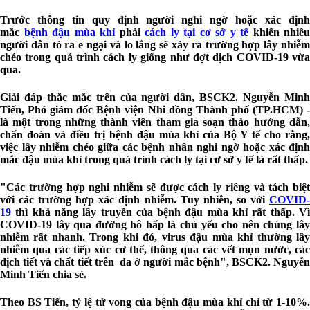
Trước thông tin quy định người nghi ngờ hoặc xác định
mắc
bệnh đậu mùa khỉ
phải
cách ly tại cơ sở y tế
khiến nhiều
người dân tỏ ra e ngại và lo lắng sẽ xảy ra trường hợp lây nhiễm
chéo trong quá trình cách ly giống như đợt dịch COVID-19 vừa
qua.
Giải đáp thắc mắc trên của người dân, BSCK2. Nguyễn Minh
Tiến, Phó giám đốc Bệnh viện Nhi đồng Thành phố (TP.HCM) -
là một trong những thành viên tham gia soạn thảo hướng dẫn,
chẩn đoán và điều trị bệnh đậu mùa khỉ của Bộ Y tế cho rằng,
việc lây nhiễm chéo giữa các bệnh nhân nghi ngờ hoặc xác định
mắc đậu mùa khỉ trong quá trình cách ly tại cơ sở y tế là rất thấp.
"Các trường hợp nghi nhiễm sẽ được cách ly riêng và tách biệt
với các trường hợp xác định nhiễm. Tuy nhiên, so với
COVID-
19
thì khả năng lây truyền của bệnh đậu mùa khỉ rất thấp. Vì
COVID-19 lây qua đường hô hấp là chủ yếu cho nên chúng lây
nhiễm rất nhanh. Trong khi đó, virus đậu mùa khỉ thường lây
nhiễm qua các tiếp xúc cơ thể, thông qua các vết mụn nước, các
dịch tiết và chất tiết trên da ở người mắc bệnh", BSCK2. Nguyễn
Minh Tiến chia sẻ.
Theo BS Tiến, tỷ lệ tử vong của bệnh đậu mùa khỉ chỉ từ 1-10%.