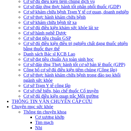
Cơ sở đủ điều kiện tiêm chủng dịch vụ
Cơ sở đáp ứng thực hành tốt phân phối thuốc (GDP)
Cơ sở khám chữa bệnh Trạm Y tế cơ quan, doanh nghiệp
Cơ sở thực hành khám chữa bệnh
Cơ sở khám chữa bệnh từ xa
Cơ sở đủ điều kiện khám sức khỏe lái xe
Cơ sở hành nghề Dược
Cơ sở đạt tiêu chuẩn GSP
Cơ sở đủ điều kiện điều trị nghiện chất dạng thuốc phiện
bằng thuốc thay thế
Danh sách Bác sĩ KCB Lao
Cơ sở đạt tiêu chuẩn An toàn sinh học
Cơ sở đáp ứng Thực hành tốt cơ sở bán lẻ thuốc (GPP)
Công bố cơ sở đủ điều kiện tiêm chủng (Công lập)
Cơ sở thực hành khám chữa bệnh trong đào tạo khối
ngành sức khỏe
Cơ sở Trạm Y tế công lập
Cơ sở chế biến, bào chế thuốc Cổ truyền
Cơ sở đủ điều kiện quan trắc Môi trường
THÔNG TIN VẬN CHUYỂN CẤP CỨU
Chuyên mục sức khỏe
Thông tin chuyên khoa
Cơ xương khớp
Tim mạch
Nhi