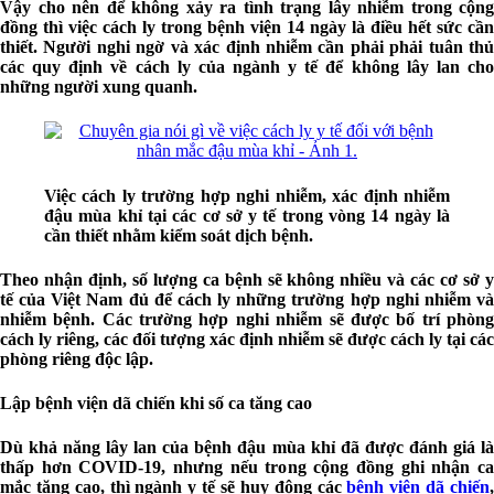
Vậy cho nên để không xảy ra tình trạng lây nhiễm trong cộng
đồng thì việc cách ly trong bệnh viện 14 ngày là điều hết sức cần
thiết. Người nghi ngờ và xác định nhiễm cần phải phải tuân thủ
các quy định về cách ly của ngành y tế để không lây lan cho
những người xung quanh.
Việc cách ly trường hợp nghi nhiễm, xác định nhiễm
đậu mùa khỉ tại các cơ sở y tế trong vòng 14 ngày là
cần thiết nhằm kiểm soát dịch bệnh.
Theo nhận định, số lượng ca bệnh sẽ không nhiều và các cơ sở y
tế của Việt Nam đủ để cách ly những trường hợp nghi nhiễm và
nhiễm bệnh. Các trường hợp nghi nhiễm sẽ được bố trí phòng
cách ly riêng, các đối tượng xác định nhiễm sẽ được cách ly tại các
phòng riêng độc lập.
Lập bệnh viện dã chiến khi số ca tăng cao
Dù khả năng lây lan của bệnh đậu mùa khỉ đã được đánh giá là
thấp hơn COVID-19, nhưng nếu trong cộng đồng ghi nhận ca
mắc tăng cao, thì ngành y tế sẽ huy động các
bệnh viện dã chiến