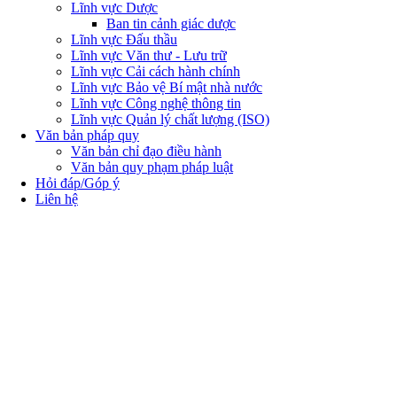
Lĩnh vực Dược
Ban tin cảnh giác dược
Lĩnh vực Đấu thầu
Lĩnh vực Văn thư - Lưu trữ
Lĩnh vực Cải cách hành chính
Lĩnh vực Bảo vệ Bí mật nhà nước
Lĩnh vực Công nghệ thông tin
Lĩnh vực Quản lý chất lượng (ISO)
Văn bản pháp quy
Văn bản chỉ đạo điều hành
Văn bản quy phạm pháp luật
Hỏi đáp/Góp ý
Liên hệ