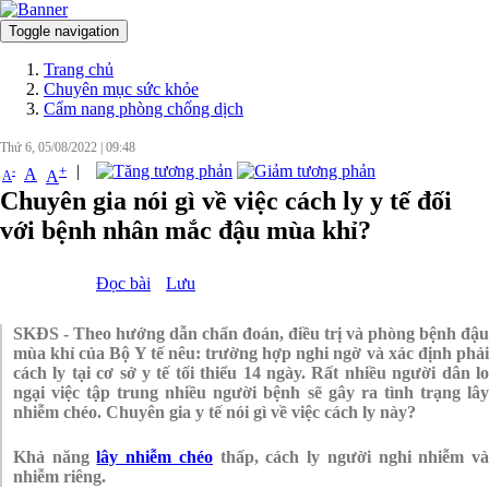
Toggle navigation
Đăng nhập
Trang chủ
Chuyên mục sức khỏe
Cẩm nang phòng chống dịch
Thứ 6, 05/08/2022
|
09:48
|
+
-
A
A
A
Chuyên gia nói gì về việc cách ly y tế đối
với bệnh nhân mắc đậu mùa khỉ?
Đọc bài
Lưu
SKĐS - Theo hướng dẫn chẩn đoán, điều trị và phòng bệnh đậu
mùa khỉ của Bộ Y tế nêu: trường hợp nghi ngờ và xác định phải
cách ly tại cơ sở y tế tối thiểu 14 ngày. Rất nhiều người dân lo
ngại việc tập trung nhiều người bệnh sẽ gây ra tình trạng lây
nhiễm chéo. Chuyên gia y tế nói gì về việc cách ly này?
Khả năng
lây nhiễm chéo
thấp, cách ly người nghi nhiễm v
nhiễm riêng.