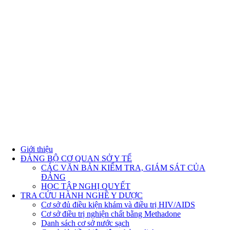
Giới thiệu
ĐẢNG BỘ CƠ QUAN SỞ Y TẾ
CÁC VĂN BẢN KIỂM TRA, GIÁM SÁT CỦA
ĐẢNG
HỌC TẬP NGHỊ QUYẾT
TRA CỨU HÀNH NGHỀ Y DƯỢC
Cơ sở đủ điều kiện khám và điều trị HIV/AIDS
Cơ sở điều trị nghiện chất bằng Methadone
Danh sách cơ sở nước sạch