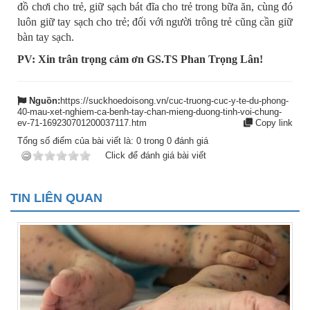
đồ chơi cho trẻ, giữ sạch bát đĩa cho trẻ trong bữa ăn, cùng đó
luôn giữ tay sạch cho trẻ; đối với người trông trẻ cũng cần giữ
bàn tay sạch.
PV: Xin trân trọng cảm ơn GS.TS Phan Trọng Lân!
Nguồn:
https://suckhoedoisong.vn/cuc-truong-cuc-y-te-du-phong-
40-mau-xet-nghiem-ca-benh-tay-chan-mieng-duong-tinh-voi-chung-
ev-71-169230701200037117.htm
Copy link
Tổng số điểm của bài viết là:
0
trong
0
đánh giá
Click để đánh giá bài viết
TIN LIÊN QUAN