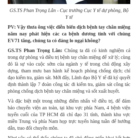
GS.TS Phan Trọng Lân - Cục trưởng Cục Y tế dự phòng, Bộ
Y tế
PV: Vậy thưa ông việc diễn biến dịch bệnh tay chân miệng
năm nay phát hiện các ca bệnh dương tính với chủng
EV71 tăng, chúng ta có đáng lo ngại không?
GS.TS Phan Trọng Lân:
Chúng ta đã có kinh nghiệm cả
trong dự phòng và điều trị bệnh tay chân miệng để xử lý; cùng
đó là sự vào cuộc sớm của ngành y tế trong chủ động xây
dựng, tham mưu ban hành kế hoạch phòng chống dịch; chỉ
đạo kiểm tra, giám sát. Mới đây, Lãnh đạo Bộ Y tế đã ký quyết
định thành lập 7 đoàn công tác đi kiểm tra, giám sát công tác
phòng chống dịch bệnh tay chân miệng và sốt xuất huyết.
Và đặc biệt một trong những điểm nhấn về điều trị, để đảm
bảo chuyển viện an toàn, tại khu vực phía Nam, 4 bệnh viện
tuyến cuối của TP HCM đã chỉ đạo 31 tỉnh, thành khu vực
miền Trung và phía Nam họp trực tuyến hàng tuần để hướng
dẫn, trao đổi chuyên môn.
Như vậy có thể thấy chúng ta đã chủ động triển khai kết hợp