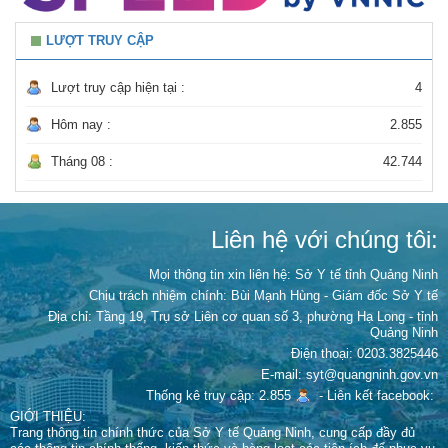
LƯỢT TRUY CẬP
Lượt truy cập hiện tại :
4
Hôm nay :
2.855
Tháng 08 :
42.744
Liên hệ với chúng tôi:
Mọi thông tin xin liên hệ: Sở Y tế tỉnh Quảng Ninh
Chịu trách nhiệm chính:
Bùi Mạnh Hùng - Giám đốc Sở Y tế
Địa chỉ: Tầng 19, Trụ sở Liên cơ quan số 3, phường Hạ Long - tỉnh
Quảng Ninh
Điện thoại: 0203.3825446
E-mail: syt@quangninh.gov.vn
Thống kê truy cập: 2.855
-
Liên kết facebook:
GIỚI THIỆU:
Trang thông tin chính thức của Sở Y tế Quảng Ninh, cung cấp đầy đủ