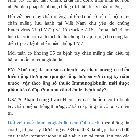
nhiều biện pháp để phòng chống dịch bệnh tay chân miệng.
Đối với bệnh tay chân miệng thì tôi đã nói ở trên là bệnh tay
chân miệng lưu hành tại Việt Nam chủ yếu do chủng
Enterovirus 71 (EV71) và Coxsackie A16. Trong thời điểm
hiện tại với bối cảnh dịch tễ thì chúng ta tập trung cho công tác
điều trị các bệnh nhân mắc chủng EV71.
Mỗi tuần có khoảng 35 ca bệnh tay chân miệng cần điều trị
bằng thuốc Immunoglobulin
PV: Như ông đã nói số ca bệnh tay chân miệng có diễn
biến nặng thời gian qua gia tăng hơn so với cùng kỳ năm
trước, vậy theo ông số thuốc Immunoglobulin mới được
phân bổ có đáp ứng nhu cầu điều trị bệnh này?
GS.TS Phan Trọng Lân:
Hiện nay các thuốc điều trị bệnh
tay chân miệng thông thường cơ bản đáp ứng đủ công tác điều
trị.
Đối với thuốc Immunoglobulin tiêm tĩnh mạch
, theo thông tin
của Cục Quản lý Dược, ngày 23/06/2023 đã nhập khẩu 6.000
chai thuốc Immunoglobulin về Việt Nam để cung ứng cho các