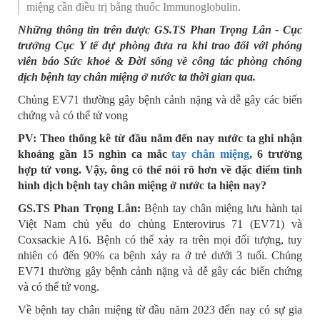
miệng cần điều trị bằng thuốc Immunoglobulin.
Những thông tin trên được GS.TS Phan Trọng Lân - Cục
trưởng Cục Y tế dự phòng đưa ra khi trao đổi với phóng
viên báo Sức khoẻ & Đời sống về công tác phòng chống
dịch bệnh tay chân miệng ở nước ta thời gian qua.
Chủng EV71 thường gây bệnh cảnh nặng và dễ gây các biến
chứng và có thể tử vong
PV: Theo thống kê từ đầu năm đến nay nước ta ghi nhận
khoảng gần 15 nghìn ca mắc
tay chân miệng
, 6 trường
hợp tử vong. Vậy, ông có thể nói rõ hơn về đặc điểm tình
hình dịch bệnh tay chân miệng ở nước ta hiện nay?
GS.TS Phan Trọng Lân:
Bệnh tay chân miệng lưu hành tại
Việt Nam chủ yếu do chủng Enterovirus 71 (EV71) và
Coxsackie A16. Bệnh có thể xảy ra trên mọi đối tượng, tuy
nhiên có đến 90% ca bệnh xảy ra ở trẻ dưới 3 tuổi. Chủng
EV71 thường gây bệnh cảnh nặng và dễ gây các biến chứng
và có thể tử vong.
Về bệnh tay chân miệng từ đầu năm 2023 đến nay có sự gia