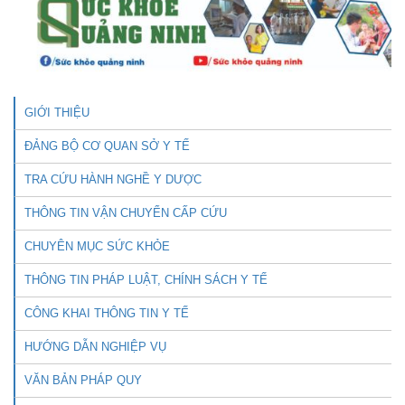
GIỚI THIỆU
ĐẢNG BỘ CƠ QUAN SỞ Y TẾ
TRA CỨU HÀNH NGHỀ Y DƯỢC
THÔNG TIN VẬN CHUYỂN CẤP CỨU
CHUYÊN MỤC SỨC KHỎE
THÔNG TIN PHÁP LUẬT, CHÍNH SÁCH Y TẾ
CÔNG KHAI THÔNG TIN Y TẾ
HƯỚNG DẪN NGHIỆP VỤ
VĂN BẢN PHÁP QUY