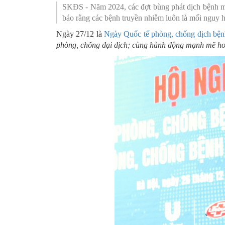
SKĐS - Năm 2024, các đợt bùng phát dịch bệnh mpox,
SƠ ĐỒ TỔ CHỨC BỘ 
Nghiệp 
báo rằng các bệnh truyền nhiễm luôn là mối nguy h
Ngày 27/12 là
Ngày Quốc tế phòng, chống dịch bệ
LỊCH SỬ Y TẾ QUẢNG
Nghiệp 
phòng, chống đại dịch; cùng hành động mạnh mẽ hơn
QUY CHẾ LÀM VIỆC SỞ
Kế hoạch
Phòng Dâ
Phòng Bả
Cơ quan,