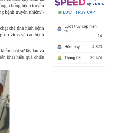
hòng, chống bệnh truyền
ống bệnh truyền nhiễm"-
LƯỢT TRUY CẬP
Lượt truy cập hiện
chặt chẽ tình hình bệnh
tại :
g do virus và các bệnh
14
Hôm nay :
4.820
kiểm soát sự lây lan và
iển khai hiệu quả chiến
Tháng 08 :
39.474