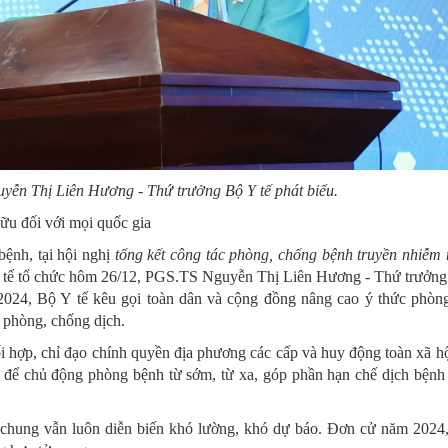
ễn Thị Liên Hương - Thứ trưởng Bộ Y tế phát biểu.
ữu đối với mọi quốc gia
ệnh, tại hội nghị
tổng kết công tác phòng, chống bệnh truyền nhiễ
 tế tổ chức hôm 26/12, PGS.TS Nguyễn Thị Liên Hương - Thứ trưởng
24, Bộ Y tế kêu gọi toàn dân và cộng đồng nâng cao ý thức phòng
 phòng, chống dịch.
 hợp, chỉ đạo chính quyền địa phương các cấp và huy động toàn xã hội,
 để chủ động phòng bệnh từ sớm, từ xa, góp phần hạn chế dịch bện
 chung vẫn luôn diễn biến khó lường, khó dự báo. Đơn cử năm 2024, 