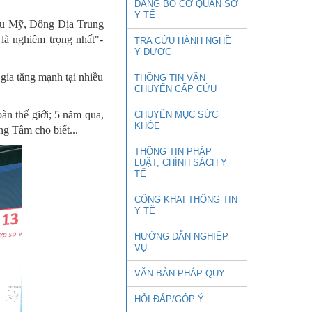
ĐẢNG BỘ CƠ QUAN SỞ
Y TẾ
hâu Mỹ, Đông Địa Trung
à nghiêm trọng nhất"-
TRA CỨU HÀNH NGHỀ
Y DƯỢC
gia tăng mạnh tại nhiều
THÔNG TIN VẬN
CHUYỂN CẤP CỨU
oàn thế giới; 5 năm qua,
CHUYÊN MỤC SỨC
KHỎE
ng Tâm cho biết...
THÔNG TIN PHÁP
LUẬT, CHÍNH SÁCH Y
TẾ
CÔNG KHAI THÔNG TIN
Y TẾ
HƯỚNG DẪN NGHIỆP
VỤ
VĂN BẢN PHÁP QUY
HỎI ĐÁP/GÓP Ý