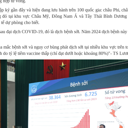
ng hợp tử vong.
hập kỷ gần đây và hiện đang lưu hành trên 100 quốc gia: châu Phi, c
 đó tại khu vực Châu Mỹ, Đông Nam Á và Tây Thái Bình Dương l
ế dự phòng cho biết.
 sau đại dịch COVID-19, đó là dịch bệnh sởi. Năm 2024 dịch bệnh này 
ca mắc bệnh sởi và nguy cơ bùng phát dịch sởi tại nhiều khu vực trên t
h do tỷ lệ tiêm vaccine thấp (chỉ đạt dưới hoặc khoảng 80%)"- TS Lươ