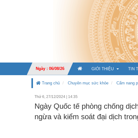
Ngày : 06/08/26
GIỚI THIỆU
TIN 
Trang chủ
Chuyên mục sức khỏe
Cẩm nang p
Thứ 6, 27/12/2024
|
14:35
GIỚI THIỆU CHUNG
Ngày Quốc tế phòng chống dịc
CHỨC NĂNG, NHIỆM V
ngừa và kiểm soát đại dịch tron
TỔ CHỨC BỘ MÁY
Ban Giá
KẾ HOẠCH PHÁT TRIỂ
Văn phò