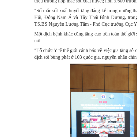
triệu trường hợp mắc sốt xuất huyết; hơn 9.600 trườ
"Số mắc sốt xuất huyết tăng đáng kể trong những t
Hải, Đông Nam Á và Tây Thái Bình Dương, trong
TS.BS Nguyễn Lương Tâm - Phó Cục trưởng Cục Y t
Một dịch bệnh khác cũng tăng cao trên toàn thế giới
nơi.
"Tổ chức Y tế thế giới cảnh báo về việc gia tăng số 
dịch sởi bùng phát ở 103 quốc gia, nguyên nhân chín