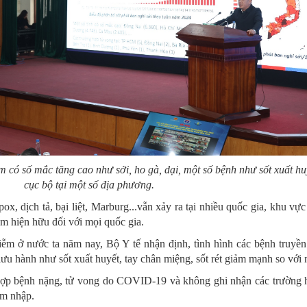
 có số mắc tăng cao như sởi, ho gà, dại, một số bệnh như sốt xuất hu
cục bộ tại một số địa phương.
 dịch tả, bại liệt, Marburg...vẫn xảy ra tại nhiều quốc gia, khu vực 
m hiện hữu đối với mọi quốc gia.
iễm ở nước ta năm nay, Bộ Y tế nhận định, tình hình các bệnh truyền
ưu hành như sốt xuất huyết, tay chân miệng, sốt rét giảm mạnh so với
hợp bệnh nặng, tử vong do COVID-19 và không ghi nhận các trường
m nhập.