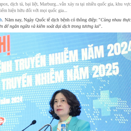
 dịch tả, bại liệt, Marburg...vẫn xảy ra tại nhiều quốc gia, khu vực 
MÁY
vụ Y
Bảo hiểm Y tế
Hiên mô, tạng
iểm hiện hữu đối với mọi quốc gia...
nh
 NINH
vụ Dược
. Năm nay, Ngày Quốc tế dịch bệnh có thông điệp: "
Phòng chống tệ nạn xã hội
Cùng nhau thực 
 để ngăn ngừa và kiểm soát đại dịch trong tương lai
".
 Y TẾ
 tài chính
An toàn vệ sinh thực phẩm
n số và Phát triển
Khám chữa bệnh
o trợ xã hội và Trẻ em
Dược và Mỹ phẩm
 đơn vị trực thuộc
Phòng bệnh
Tài chính kế toán
Trang thiết bị y tế
Tổ chức cán bộ
Giám định
Nghiên cứu KH & CNTT