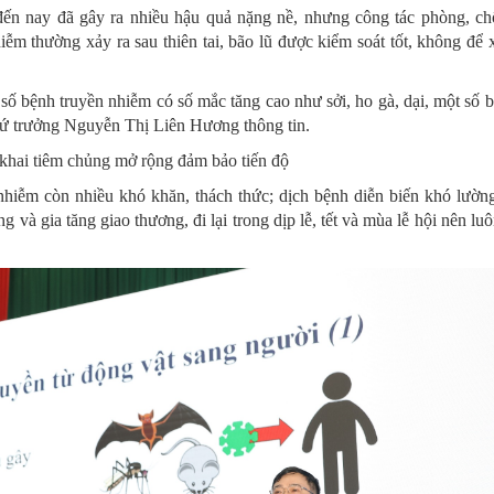
đến nay đã gây ra nhiều hậu quả nặng nề, nhưng công tác phòng, c
ễm thường xảy ra sau thiên tai, bão lũ được kiểm soát tốt, không để xả
ố bệnh truyền nhiễm có số mắc tăng cao như sởi, ho gà, dại, một số b
hứ trưởng Nguyễn Thị Liên Hương thông tin.
n khai tiêm chủng mở rộng đảm bảo tiến độ
iễm còn nhiều khó khăn, thách thức; dịch bệnh diễn biến khó lường
ờng và gia tăng giao thương, đi lại trong dịp lễ, tết và mùa lễ hội nên l