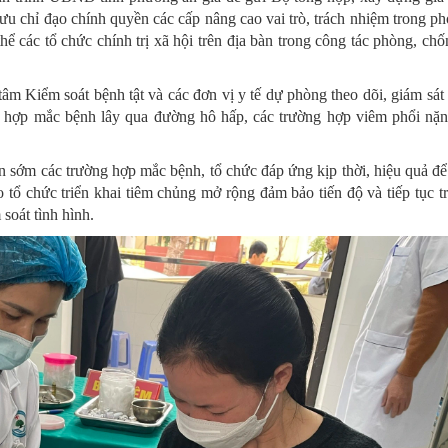
u chỉ đạo chính quyền các cấp nâng cao vai trò, trách nhiệm trong p
ể các tổ chức chính trị xã hội trên địa bàn trong công tác phòng, ch
tâm Kiểm soát bệnh tật và các đơn vị y tế dự phòng theo dõi, giám sát 
ng hợp mắc bệnh lây qua đường hô hấp, các trường hợp viêm phổi nặn
ện sớm các trường hợp mắc bệnh, tổ chức đáp ứng kịp thời, hiệu quả để 
tổ chức triển khai tiêm chủng mở rộng đảm bảo tiến độ và tiếp tục tr
soát tình hình.