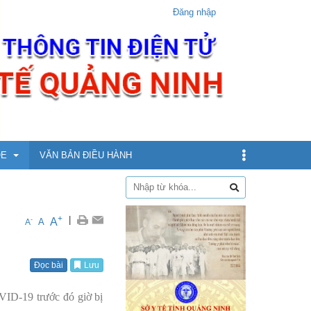
Đăng nhập
ỎE
VĂN BẢN ĐIỀU HÀNH
dịch
+
|
A
-
A
A
xin
Đọc bài
Lưu
ừ 5 - dưới 12 tuổi
ID-19 trước đó giờ bị