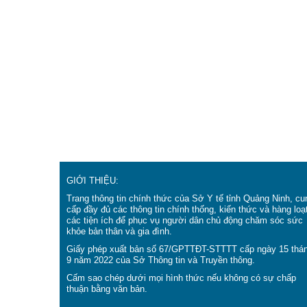
GIỚI THIỆU:
Trang thông tin chính thức của Sở Y tế tỉnh Quảng Ninh, cu
cấp đầy đủ các thông tin chính thống, kiến thức và hàng loạ
các tiện ích để phục vụ người dân chủ động chăm sóc sức
khỏe bản thân và gia đình.
Giấy phép xuất bản số 67/GPTTĐT-STTTT cấp ngày 15 thá
9 năm 2022 của Sở Thông tin và Truyền thông.
Cấm sao chép dưới mọi hình thức nếu không có sự chấp
thuận bằng văn bản.