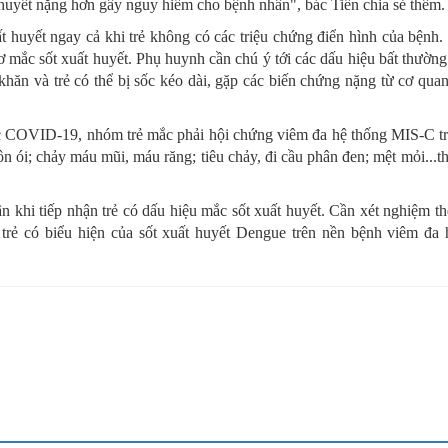
t huyết nặng hơn gây nguy hiểm cho bệnh nhân", bác Tiến chia sẻ thêm.
ất huyết ngay cả khi trẻ không có các triệu chứng điển hình của bệnh.
ơ mắc sốt xuất huyết. Phụ huynh cần chú ý tới các dấu hiệu bất thường 
ó khăn và trẻ có thể bị sốc kéo dài, gặp các biến chứng nặng từ cơ quan
mắc COVID-19, nhóm trẻ mắc phải hội chứng viêm đa hệ thống MIS-C tr
n ói; chảy máu mũi, máu răng; tiêu chảy, đi cầu phân đen; mệt mỏi...thì
hận khi tiếp nhận trẻ có dấu hiệu mắc sốt xuất huyết. Cần xét nghiệm 
 trẻ có biểu hiện của sốt xuất huyết Dengue trên nền bệnh viêm đa 