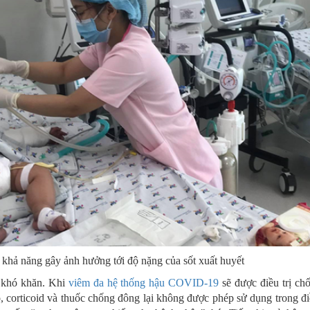
hả năng gây ảnh hưởng tới độ nặng của sốt xuất huyết
t khó khăn. Khi
viêm đa hệ thống hậu COVID-19
sẽ được điều trị ch
corticoid và thuốc chống đông lại không được phép sử dụng trong điều