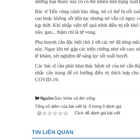
những loại thuốc này có có thể khiến tình trạng xuấ
Bác sĩ Tiến cũng cảnh báo rằng, trẻ có thể bị sốt xu
cao hoặc không sốt liên tục nhưng trẻ vẫn có nguy c
kịp thời. Khi nhập viện trễ quá trình điều trị rất kh
não, gan... thậm chí là tử vong.
Phụ huynh cần đặc biệt chú ý tới các trẻ đã từng 
này. Ngay khi trẻ gặp các triệu chứng như sốt cao; nô
tế khám, xét nghiệm để sàng lọc sốt xuất huyết.
Các bác sĩ cần phải khai thác bệnh sử của trẻ cẩn t
nhắc cẩn trọng để có hướng điều trị thích hợp cho
COVID-19.
Nguồn:
Sức khỏe và đời sống
Tổng số điểm của bài viết là:
0
trong
0
đánh giá
Click để đánh giá bài viết
TIN LIÊN QUAN