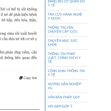
ĐẢNG BỘ CƠ QUAN SỞ
Y TẾ
 Trẻ có thể bị sốt không
ở trẻ để phát hiện bệnh
TRA CỨU HÀNH NGHỀ
Y DƯỢC
 hô hấp, tiêu hóa, thận,
THÔNG TIN VẬN
CHUYỂN CẤP CỨU
ong mùa sốt xuất huyết
 cần đưa trẻ tới cơ sở y
CHUYÊN MỤC SỨC
KHỎE
thêm phản ứng viêm, cân
THÔNG TIN PHÁP
hệ thống liên quan đến
LUẬT, CHÍNH SÁCH Y
TẾ
CÔNG KHAI THÔNG TIN
Y TẾ
Copy link
HƯỚNG DẪN NGHIỆP
VỤ
VĂN BẢN PHÁP QUY
HỎI ĐÁP/GÓP Ý