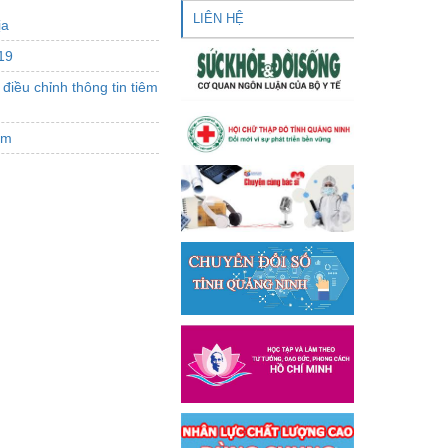
LIÊN HỆ
ịa
19
iều chỉnh thông tin tiêm
em