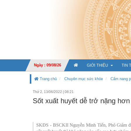
Ngày : 09/08/26
GIỚI THIỆU
TIN 
Trang chủ
Chuyên mục sức khỏe
Cẩm nang p
Thứ 2, 13/06/2022
|
08:21
GIỚI THIỆU CHUNG
Sốt xuất huyết dễ trở nặng hơ
CHỨC NĂNG, NHIỆM V
TỔ CHỨC BỘ MÁY
Ban Giá
SKĐS - BSCKII Nguyễn Minh Tiến, Phó Giám đố
KẾ HOẠCH PHÁT TRIỂ
Văn phò