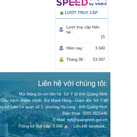
LƯỢT TRUY CẬP
Lượt truy cập hiện
tại :
15
Hôm nay :
3.040
Tháng 08 :
53.597
Liên hệ với chúng tôi:
Mọi thông tin xin liên hệ: Sở Y tế tỉnh Quảng Ninh
Chịu trách nhiệm chính:
Bùi Mạnh Hùng - Giám đốc Sở Y tế
Trụ sở Liên cơ quan số 3, phường Hạ Long - tỉnh Quảng Ninh
Điện thoại: 0203.3825446
E-mail: syt@quangninh.gov.vn
Thống kê truy cập: 3.040
-
Liên kết facebook: