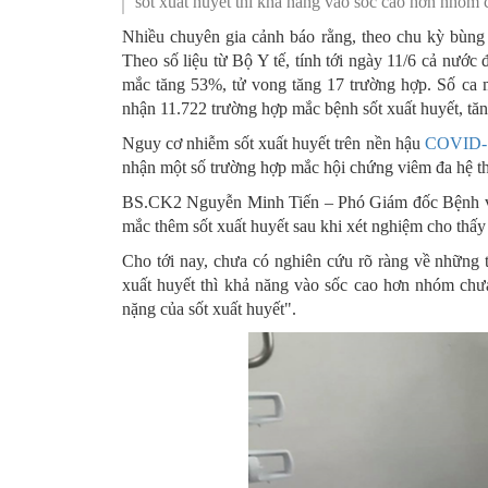
sốt xuất huyết thì khả năng vào sốc cao hơn nhó
SƠ ĐỒ TỔ CHỨC BỘ 
Nghiệp 
Nhiều chuyên gia cảnh báo rằng, theo chu kỳ bùng 
Theo số liệu từ Bộ Y tế, tính tới ngày 11/6 cả nước
LỊCH SỬ Y TẾ QUẢNG
Nghiệp 
mắc tăng 53%, tử vong tăng 17 trường hợp. Số ca 
nhận 11.722 trường hợp mắc bệnh sốt xuất huyết, tă
QUY CHẾ LÀM VIỆC SỞ
Kế hoạch
Nguy cơ nhiễm sốt xuất huyết trên nền hậu
COVID-
Phòng Dâ
nhận một số trường hợp mắc hội chứng viêm đa hệ 
BS.CK2 Nguyễn Minh Tiến – Phó Giám đốc Bệnh vi
Phòng Bả
mắc thêm sốt xuất huyết sau khi xét nghiệm cho thấy
Cơ quan,
Cho tới nay, chưa có nghiên cứu rõ ràng về những
xuất huyết thì khả năng vào sốc cao hơn nhóm c
nặng của sốt xuất huyết".