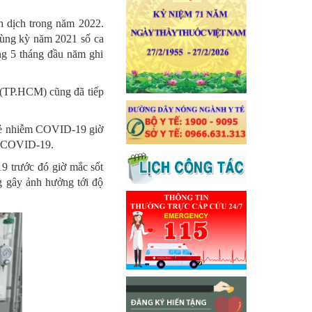
h dịch trong năm 2022.
 cùng kỳ năm 2021 số ca
ng 5 tháng đầu năm ghi
 (TP.HCM) cũng đã tiếp
rẻ nhiễm COVID-19 giờ
ễm COVID-19.
9 trước đó giờ mắc sốt
 gây ảnh hưởng tới độ