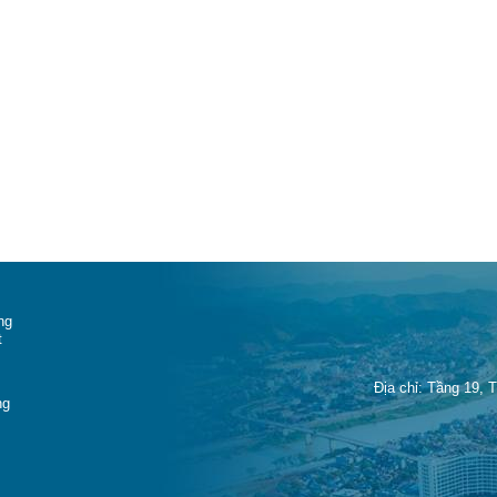
ng
t
Địa chỉ: Tầng 19, 
ng