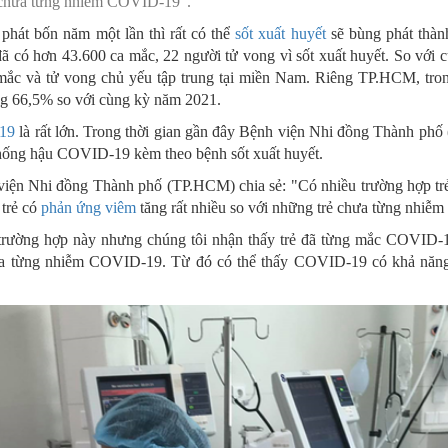
m chưa từng nhiễm COVID-19”.
MÁY
vụ Y
Bảo hiểm Y tế
Hiên mô, tạng
phát bốn năm một lần thì rất có thể
sốt xuất huyết
sẽ bùng phát thàn
 đã có hơn 43.600 ca mắc, 22 người tử vong vì sốt xuất huyết. So với
 NINH
vụ Dược
Phòng chống tệ nạn xã hội
mắc và tử vong chủ yếu tập trung tại miền Nam. Riêng TP.HCM, tro
ng 66,5% so với cùng kỳ năm 2021.
 Y TẾ
 tài chính
An toàn vệ sinh thực phẩm
19
là rất lớn. Trong thời gian gần đây Bệnh viện Nhi đồng Thành phố
n số và Phát triển
Khám chữa bệnh
thống hậu COVID-19 kèm theo bệnh sốt xuất huyết.
ện Nhi đồng Thành phố (TP.HCM) chia sẻ: "Có nhiều trường hợp t
o trợ xã hội và Trẻ em
Dược và Mỹ phẩm
 trẻ có
phản ứng viêm
tăng rất nhiều so với những trẻ chưa từng nhi
 đơn vị trực thuộc
Phòng bệnh
 trường hợp này nhưng chúng tôi nhận thấy trẻ đã từng mắc COVID-1
hưa từng nhiễm COVID-19. Từ đó có thể thấy COVID-19 có khả năng
Tài chính kế toán
Trang thiết bị y tế
Tổ chức cán bộ
Giám định
Nghiên cứu KH & CNTT