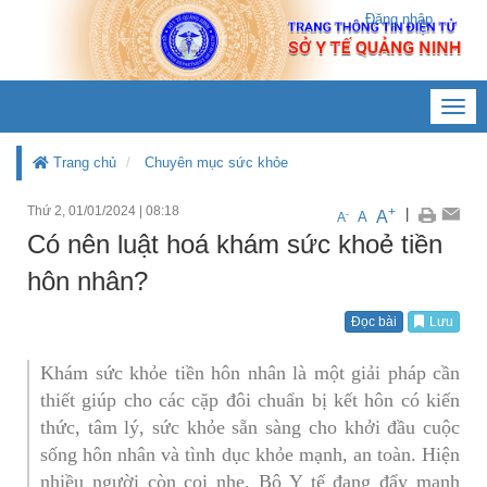
Đăng nhập
Toggl
navig
Trang chủ
Chuyên mục sức khỏe
Thứ 2, 01/01/2024
|
08:18
+
|
A
-
A
A
Có nên luật hoá khám sức khoẻ tiền
hôn nhân?
Đọc bài
Lưu
Khám sức khỏe tiền hôn nhân là một giải pháp cần
thiết giúp cho các cặp đôi chuẩn bị kết hôn có kiến
thức, tâm lý, sức khỏe sẵn sàng cho khởi đầu cuộc
sống hôn nhân và tình dục khỏe mạnh, an toàn. Hiện
nhiều người còn coi nhẹ. Bộ Y tế đang đẩy mạnh