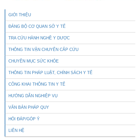
GIỚI THIỆU
ĐẢNG BỘ CƠ QUAN SỞ Y TẾ
TRA CỨU HÀNH NGHỀ Y DƯỢC
THÔNG TIN VẬN CHUYỂN CẤP CỨU
CHUYÊN MỤC SỨC KHỎE
THÔNG TIN PHÁP LUẬT, CHÍNH SÁCH Y TẾ
CÔNG KHAI THÔNG TIN Y TẾ
HƯỚNG DẪN NGHIỆP VỤ
VĂN BẢN PHÁP QUY
HỎI ĐÁP/GÓP Ý
LIÊN HỆ