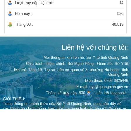
Lượt truy cập hiện tại :
14
Hôm nay :
930
Tháng 08 :
40.819
Liên hệ với chúng tôi:
Mọi thông tin xin liên hệ: Sở Y tế tỉnh Quảng Ninh
Chịu trách nhiệm chính:
Bùi Mạnh Hùng - Giám đốc Sở Y tế
Địa chỉ: Tầng 19, Trụ sở Liên cơ quan số 3, phường Hạ Long - tỉnh
Quảng Ninh
Điện thoại: 0203.3825446
E-mail: syt@quangninh.gov.vn
Thống kê truy cập: 930
-
Liên kết facebook:
GIỚI THIỆU:
Trang thông tin chính thức của Sở Y tế Quảng Ninh, cung cấp đầy đủ
các thông tin chính thống, kiến thức và hàng loạt các tiện ích để phục vụ
người dân chủ động chăm sóc sức khỏe bản thân và gia đình.
Giấy phép xuất bản số 67/GPTTĐT-STTTT cấp ngày 15 tháng 9 năm
2022 của Sở Thông tin và Truyền thông
Cấm sao chép dưới mọi hình thức nếu không có sự chấp thuận bằng văn