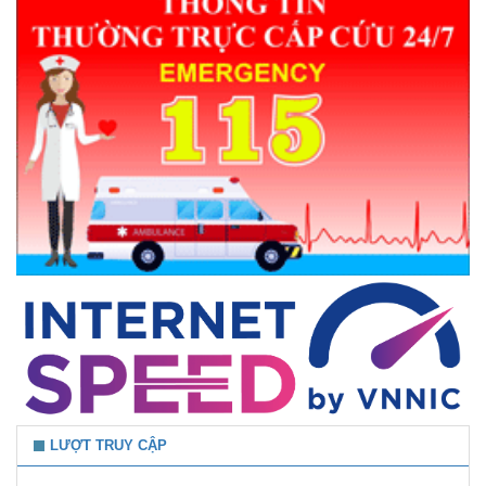
LƯỢT TRUY CẬP