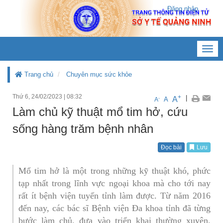
Đăng nhập
Toggl
navig
Trang chủ
Chuyên mục sức khỏe
Thứ 6, 24/02/2023
|
08:32
+
|
A
-
A
A
Làm chủ kỹ thuật mổ tim hở, cứu
sống hàng trăm bệnh nhân
Đọc bài
Lưu
Mổ tim hở là một trong những kỹ thuật khó, phức
tạp nhất trong lĩnh vực ngoại khoa mà cho tới nay
rất ít bệnh viện tuyến tỉnh làm được. Từ năm 2016
đến nay, các bác sĩ Bệnh viện Đa khoa tỉnh đã từng
bước làm chủ, đưa vào triển khai thường xuyên,