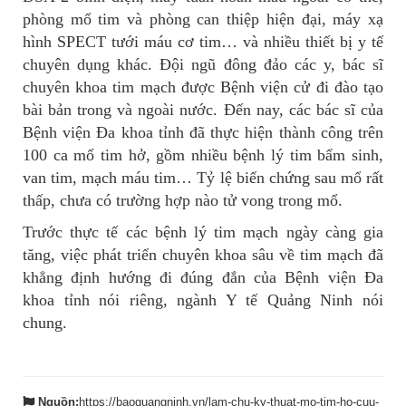
phòng mổ tim và phòng can thiệp hiện đại, máy xạ
hình SPECT tưới máu cơ tim… và nhiều thiết bị y tế
chuyên dụng khác. Đội ngũ đông đảo các y, bác sĩ
chuyên khoa tim mạch được Bệnh viện cử đi đào tạo
bài bản trong và ngoài nước. Đến nay, các bác sĩ của
Bệnh viện Đa khoa tỉnh đã thực hiện thành công trên
100 ca mổ tim hở, gồm nhiều bệnh lý tim bẩm sinh,
van tim, mạch máu tim… Tỷ lệ biến chứng sau mổ rất
thấp, chưa có trường hợp nào tử vong trong mổ.
Trước thực tế các bệnh lý tim mạch ngày càng gia
tăng, việc phát triển chuyên khoa sâu về tim mạch đã
khẳng định hướng đi đúng đắn của Bệnh viện Đa
khoa tỉnh nói riêng, ngành Y tế Quảng Ninh nói
chung.
Nguồn:
https://baoquangninh.vn/lam-chu-ky-thuat-mo-tim-ho-cuu-