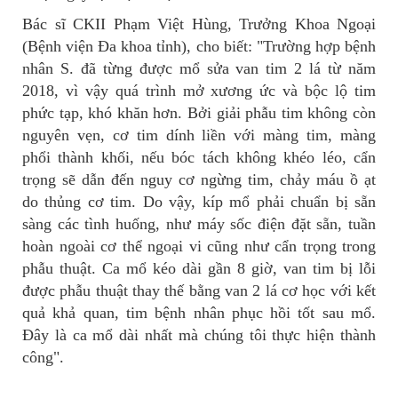
Bác sĩ CKII Phạm Việt Hùng, Trưởng Khoa Ngoại
(Bệnh viện Đa khoa tỉnh), cho biết: "Trường hợp bệnh
nhân S. đã từng được mổ sửa van tim 2 lá từ năm
2018, vì vậy quá trình mở xương ức và bộc lộ tim
phức tạp, khó khăn hơn. Bởi giải phẫu tim không còn
nguyên vẹn, cơ tim dính liền với màng tim, màng
phổi thành khối, nếu bóc tách không khéo léo, cẩn
trọng sẽ dẫn đến nguy cơ ngừng tim, chảy máu ồ ạt
do thủng cơ tim. Do vậy, kíp mổ phải chuẩn bị sẵn
sàng các tình huống, như máy sốc điện đặt sẵn, tuần
hoàn ngoài cơ thể ngoại vi cũng như cẩn trọng trong
phẫu thuật. Ca mổ kéo dài gần 8 giờ, van tim bị lỗi
được phẫu thuật thay thế bằng van 2 lá cơ học với kết
quả khả quan, tim bệnh nhân phục hồi tốt sau mổ.
Đây là ca mổ dài nhất mà chúng tôi thực hiện thành
công".