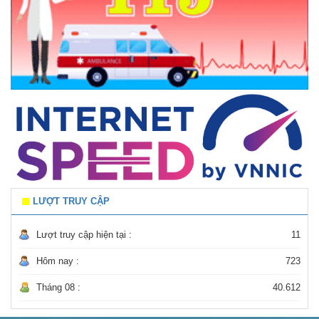
LƯỢT TRUY CẬP
Lượt truy cập hiện tại :
11
Hôm nay :
723
Tháng 08 :
40.612