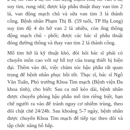
suy tim, rung nhĩ; được kíp phẫu thuật thay van tim 2
lá, van động mạch chủ và sửa van tim 3 lá thành
công. Bệnh nhân Phạm Thị B. (59 tuổi, TP Hạ Long)
suy tim độ 4 do hở van 2 lá nhiều, còn ống thông
động mạch chủ - phổi; được các bác sĩ phẫu thuật
đóng đường thông và thay van tim 2 lá thành công.
Mổ tim hở là kỹ thuật khó, đòi hỏi bác sĩ phải có
chuyên môn cao với sự hỗ trợ của trang thiết bị hiện
đại. Thêm vào đó, việc chăm sóc hậu phẫu rất quan
trọng để bệnh nhân phục hồi tốt. Thạc sĩ, bác sĩ Ngô
Văn Tuấn, Phó trưởng Khoa Tim mạch (Bệnh viện Đa
khoa tỉnh), cho biết: Sau ca mổ kéo dài, bệnh nhân
được chuyển phòng hậu phẫu mổ tim riêng biệt, hạn
chế người ra vào để tránh nguy cơ nhiễm trùng, theo
dõi chặt chẽ 24/24h. Sau khoảng 5-7 ngày, bệnh nhân
được chuyển Khoa Tim mạch để tiếp tục theo dõi và
tập chức năng hô hấp.