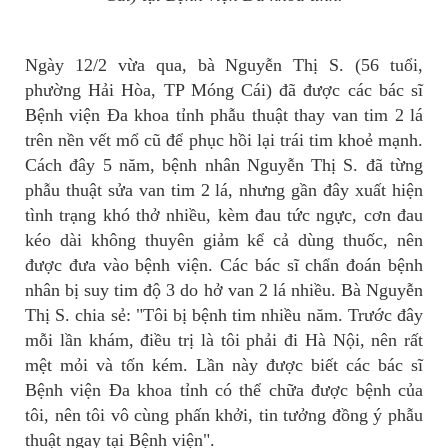
Ngày 12/2 vừa qua, bà Nguyễn Thị S. (56 tuổi,
phường Hải Hòa, TP Móng Cái) đã được các bác sĩ
Bệnh viện Đa khoa tỉnh phẫu thuật thay van tim 2 lá
trên nền vết mổ cũ để phục hồi lại trái tim khoẻ mạnh.
Cách đây 5 năm, bệnh nhân Nguyễn Thị S. đã từng
phẫu thuật sửa van tim 2 lá, nhưng gần đây xuất hiện
tình trạng khó thở nhiều, kèm đau tức ngực, cơn đau
kéo dài không thuyên giảm kể cả dùng thuốc, nên
được đưa vào bệnh viện. Các bác sĩ chẩn đoán bệnh
nhân bị suy tim độ 3 do hở van 2 lá nhiều. Bà Nguyễn
Thị S. chia sẻ: "Tôi bị bệnh tim nhiều năm. Trước đây
mỗi lần khám, điều trị là tôi phải đi Hà Nội, nên rất
mệt mỏi và tốn kém. Lần này được biết các bác sĩ
Bệnh viện Đa khoa tỉnh có thể chữa được bệnh của
tôi, nên tôi vô cùng phấn khởi, tin tưởng đồng ý phẫu
thuật ngay tại Bệnh viện".