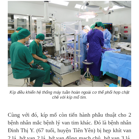
Kíp điều khiển hệ thống máy tuần hoàn ngoài cơ thể phối hợp chặt
chẽ với kíp mổ tim.
Cùng với đó, kíp mổ còn tiến hành phẫu thuật cho 2
bệnh nhân mắc bệnh lý van tim khác. Đó là bệnh nhân
Đinh Thị Y. (67 tuổi, huyện Tiên Yên) bị hẹp khít van
2 lá, hở van 2 lá, hở van động mạch chủ, hở van 3 lá,