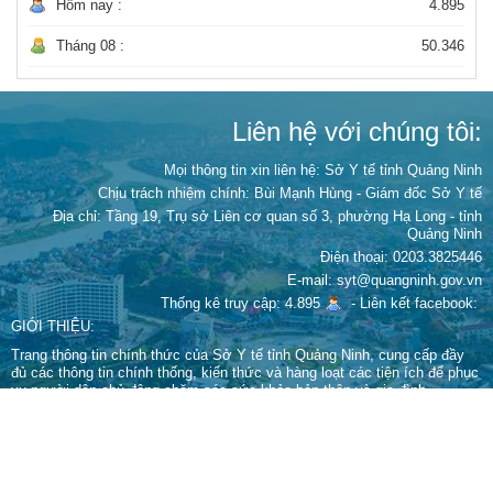
Hôm nay :
4.895
Tháng 08 :
50.346
Liên hệ với chúng tôi:
Mọi thông tin xin liên hệ: Sở Y tế tỉnh Quảng Ninh
Chịu trách nhiệm chính:
Bùi Mạnh Hùng - Giám đốc Sở Y tế
Địa chỉ: Tầng 19, Trụ sở Liên cơ quan số 3, phường Hạ Long - tỉnh
Quảng Ninh
Điện thoại: 0203.3825446
E-mail: syt@quangninh.gov.vn
Thống kê truy cập: 4.895
-
Liên kết facebook:
GIỚI THIỆU:
Trang thông tin chính thức của Sở Y tế tỉnh Quảng Ninh, cung cấp đầy
đủ các thông tin chính thống, kiến thức và hàng loạt các tiện ích để phục
vụ người dân chủ động chăm sóc sức khỏe bản thân và gia đình.
Giấy phép xuất bản số 67/GPTTĐT-STTTT cấp ngày 15 tháng 9 năm
2022 của Sở Thông tin và Truyền thông.
Cấm sao chép dưới mọi hình thức nếu không có sự chấp thuận bằng văn
bản.