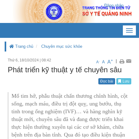
Đăng nhập
Toggl
navig
Trang chủ
Chuyên mục sức khỏe
Thứ 6, 18/10/2024
|
08:42
+
|
A
-
A
A
Phát triển kỹ thuật y tế chuyên sâu
Đọc bài
Lưu
Mổ tim hở, phẫu thuật chấn thương chỉnh hình, cột
sống, mạch máu, điều trị đột quỵ, ung bướu, thụ
tinh trong ống nghiệm (IVF)… và hàng nghìn kỹ
thuật mới, chuyên sâu đã và đang được triển khai
thực hiện thường xuyên tại các cơ sở khám, chữa
bệnh trên địa bàn tỉnh. Qua đó tạo điều kiện thuận