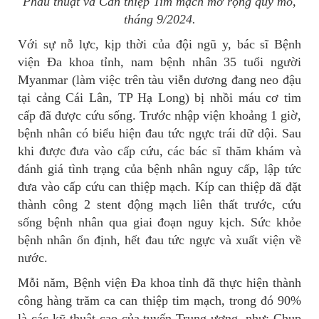
Phẫu thuật và Can thiệp Tim mạch mở rộng quy mô,
tháng 9/2024.
Với sự nỗ lực, kịp thời của đội ngũ y, bác sĩ Bệnh
viện Đa khoa tỉnh, nam bệnh nhân 35 tuổi người
Myanmar (làm việc trên tàu viễn dương đang neo đậu
tại cảng Cái Lân, TP Hạ Long) bị nhồi máu cơ tim
cấp đã được cứu sống. Trước nhập viện khoảng 1 giờ,
bệnh nhân có biểu hiện đau tức ngực trái dữ dội. Sau
khi được đưa vào cấp cứu, các bác sĩ thăm khám và
đánh giá tình trạng của bệnh nhân nguy cấp, lập tức
đưa vào cấp cứu can thiệp mạch. Kíp can thiệp đã đặt
thành công 2 stent động mạch liên thất trước, cứu
sống bệnh nhân qua giai đoạn nguy kịch. Sức khỏe
bệnh nhân ổn định, hết đau tức ngực và xuất viện về
nước.
Mỗi năm, Bệnh viện Đa khoa tỉnh đã thực hiện thành
công hàng trăm ca can thiệp tim mạch, trong đó 90%
là các kỹ thuật cao của tuyến Trung ương, như: Chụp