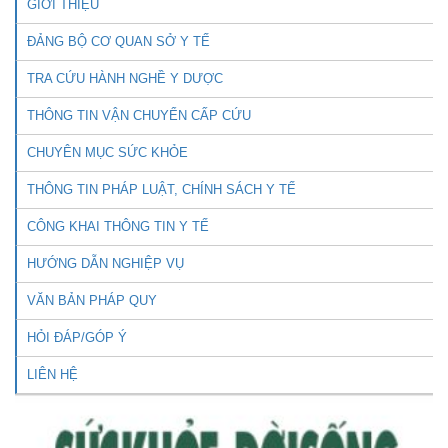
GIỚI THIỆU
ĐẢNG BỘ CƠ QUAN SỞ Y TẾ
TRA CỨU HÀNH NGHỀ Y DƯỢC
THÔNG TIN VẬN CHUYỂN CẤP CỨU
CHUYÊN MỤC SỨC KHỎE
THÔNG TIN PHÁP LUẬT, CHÍNH SÁCH Y TẾ
CÔNG KHAI THÔNG TIN Y TẾ
HƯỚNG DẪN NGHIỆP VỤ
VĂN BẢN PHÁP QUY
HỎI ĐÁP/GÓP Ý
LIÊN HỆ