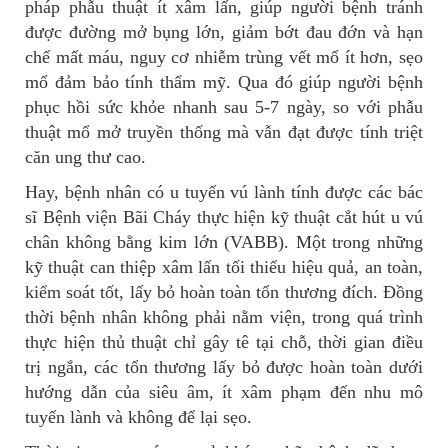
pháp phẫu thuật ít xâm lấn, giúp người bệnh tránh
được đường mở bụng lớn, giảm bớt đau đớn và hạn
chế mất máu, nguy cơ nhiễm trùng vết mổ ít hơn, sẹo
mổ đảm bảo tính thẩm mỹ. Qua đó giúp người bệnh
phục hồi sức khỏe nhanh sau 5-7 ngày, so với phẫu
thuật mổ mở truyền thống mà vẫn đạt được tính triệt
căn ung thư cao.
Hay, bệnh nhân có u tuyến vú lành tính được các bác
sĩ Bệnh viện Bãi Cháy thực hiện kỹ thuật cắt hút u vú
chân không bằng kim lớn (VABB). Một trong những
kỹ thuật can thiệp xâm lấn tối thiểu hiệu quả, an toàn,
kiểm soát tốt, lấy bỏ hoàn toàn tổn thương đích. Đồng
thời bệnh nhân không phải nằm viện, trong quá trình
thực hiện thủ thuật chỉ gây tê tại chỗ, thời gian điều
trị ngắn, các tổn thương lấy bỏ được hoàn toàn dưới
hướng dẫn của siêu âm, ít xâm phạm đến nhu mô
tuyến lành và không để lại sẹo.