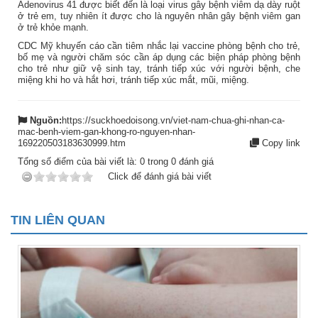
Adenovirus 41 được biết đến là loại virus gây bệnh viêm dạ dày ruột
ở trẻ em, tuy nhiên ít được cho là nguyên nhân gây bệnh viêm gan
ở trẻ khỏe mạnh.
CDC Mỹ khuyến cáo cần tiêm nhắc lại vaccine phòng bệnh cho trẻ,
bố mẹ và người chăm sóc cần áp dụng các biện pháp phòng bệnh
cho trẻ như giữ vệ sinh tay, tránh tiếp xúc với người bệnh, che
miệng khi ho và hắt hơi, tránh tiếp xúc mắt, mũi, miệng.
Nguồn:
https://suckhoedoisong.vn/viet-nam-chua-ghi-nhan-ca-
mac-benh-viem-gan-khong-ro-nguyen-nhan-
169220503183630999.htm
Copy link
Tổng số điểm của bài viết là:
0
trong
0
đánh giá
Click để đánh giá bài viết
TIN LIÊN QUAN