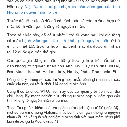
sao và có biện pháp đáp ứng nhanh khi có ca bệnh xâm nhập.
Đến nay,
Việt Nam chưa ghi nhận ca mắc viêm gan cấp tính
không rõ nguyên nhân ở trẻ
.
Trước đó, tổ chức WHO đã có cảnh báo về các trường hợp trẻ
mắc bệnh viêm gan không rõ nguyên nhân.
Theo tổ chức này, đã có ít nhất 1 trẻ tử vong sau khi gia tăng
số mắc
bệnh viêm gan cấp tính không rõ nguyên nhân
ở trẻ
em. Ít nhất 169 trường hợp mắc bệnh này đã được ghi nhận
tại 12 quốc gia trên thế giới.
Các quốc gia đã ghi nhận những trường hợp trẻ mắc bệnh
gan không rõ nguyên nhân như Anh, Mỹ, Tây Ban Nha, Israel,
Đan Mạch, Ireland, Hà Lan, Italy, Na Uy, Pháp, Roamania, Bỉ.
Đáng chú ý, trong số các trường hợp mắc bệnh ghi nhận tại các
quốc gia này, có tới ít nhất 114 ca tại nước Anh.
Cũng theo tổ chức WHO, hiện nay các cơ quan y tế trên toàn thế
giới đang đẩy mạnh nghiên cứu những trường hợp bị viêm gan cấp
tính không rõ nguyên nhân ở trẻ nhỏ.
Theo Trung tâm kiểm soát và ngăn ngừa dịch bệnh (CDC) của Mỹ,
một số trẻ em ở bang Alabama mắc bệnh viêm gan không rõ nguyên
nhân đều có kết quả xét nghiệm dương tính với một mầm bệnh phố
biến được gọi là Adenovirus 41.