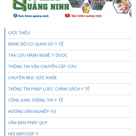
GIỚI THIỆU
ĐẢNG BỘ CƠ QUAN SỞ Y TẾ
TRA CỨU HÀNH NGHỀ Y DƯỢC
THÔNG TIN VẬN CHUYỂN CẤP CỨU
CHUYÊN MỤC SỨC KHỎE
THÔNG TIN PHÁP LUẬT, CHÍNH SÁCH Y TẾ
CÔNG KHAI THÔNG TIN Y TẾ
HƯỚNG DẪN NGHIỆP VỤ
VĂN BẢN PHÁP QUY
HỎI ĐÁP/GÓP Ý