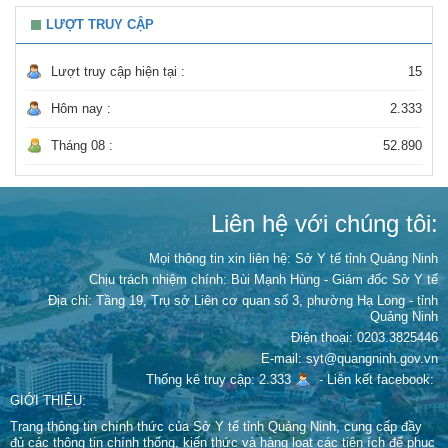
LƯỢT TRUY CẬP
Lượt truy cập hiện tại :
15
Hôm nay :
2.333
Tháng 08 :
52.890
Liên hệ với chúng tôi:
Mọi thông tin xin liên hệ: Sở Y tế tỉnh Quảng Ninh
Chịu trách nhiệm chính:
Bùi Mạnh Hùng - Giám đốc Sở Y tế
Địa chỉ: Tầng 19, Trụ sở Liên cơ quan số 3, phường Hạ Long - tỉnh
Quảng Ninh
Điện thoại: 0203.3825446
E-mail: syt@quangninh.gov.vn
Thống kê truy cập: 2.333
-
Liên kết facebook:
GIỚI THIỆU:
Trang thông tin chính thức của Sở Y tế tỉnh Quảng Ninh, cung cấp đầy
đủ các thông tin chính thống, kiến thức và hàng loạt các tiện ích để phục