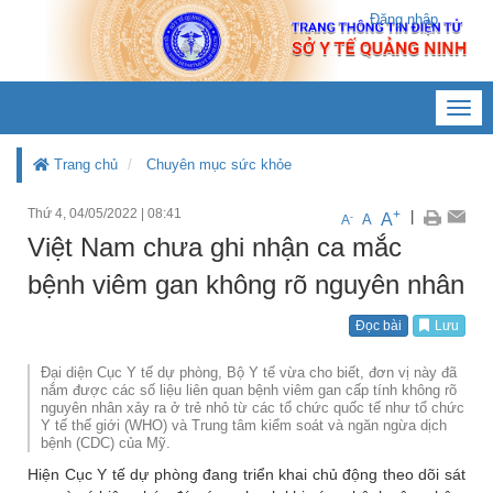
Đăng nhập
Toggl
navig
Trang chủ
Chuyên mục sức khỏe
Thứ 4, 04/05/2022
|
08:41
+
|
A
-
A
A
Việt Nam chưa ghi nhận ca mắc
bệnh viêm gan không rõ nguyên nhân
Đọc bài
Lưu
Đại diện Cục Y tế dự phòng, Bộ Y tế vừa cho biết, đơn vị này đã
nắm được các số liệu liên quan bệnh viêm gan cấp tính không rõ
nguyên nhân xảy ra ở trẻ nhỏ từ các tổ chức quốc tế như tổ chức
Y tế thế giới (WHO) và Trung tâm kiểm soát và ngăn ngừa dịch
bệnh (CDC) của Mỹ.
Hiện Cục Y tế dự phòng đang triển khai chủ động theo dõi sát