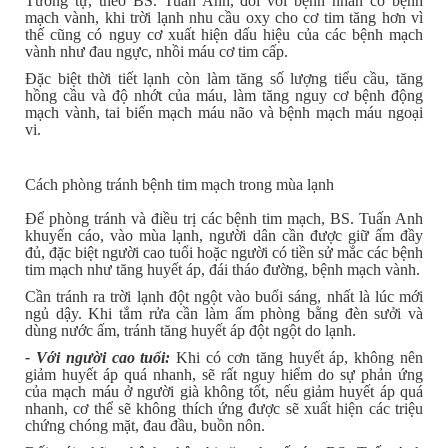
Tương tự, theo BS. Tuấn Anh, đối với bệnh nhân có bệnh
mạch vành, khi trời lạnh nhu cầu oxy cho cơ tim tăng hơn vì
thế cũng có nguy cơ xuất hiện dấu hiệu của các bệnh mạch
vành như đau ngực, nhồi máu cơ tim cấp.
Đặc biệt thời tiết lạnh còn làm tăng số lượng tiểu cầu, tăng
hồng cầu và độ nhớt của máu, làm tăng nguy cơ bệnh động
mạch vành, tai biến mạch máu não và bệnh mạch máu ngoại
vi.
Cách phòng tránh bệnh tim mạch trong mùa lạnh
Để phòng tránh và điều trị các bệnh tim mạch, BS. Tuấn Anh
khuyến cáo, vào mùa lạnh, người dân cần được giữ ấm đầy
đủ, đặc biệt người cao tuổi hoặc người có tiền sử mắc các bệnh
tim mạch như tăng huyết áp, đái tháo đường, bệnh mạch vành.
Cần tránh ra trời lạnh đột ngột vào buổi sáng, nhất là lúc mới
ngủ dậy. Khi tắm rửa cần làm ấm phòng bằng đèn sưởi và
dùng nước ấm, tránh tăng huyết áp đột ngột do lạnh.
- Với người cao tuổi:
Khi có cơn tăng huyết áp, không nên
giảm huyết áp quá nhanh, sẽ rất nguy hiểm do sự phản ứng
của mạch máu ở người già không tốt, nếu giảm huyết áp quá
nhanh, cơ thể sẽ không thích ứng được sẽ xuất hiện các triệu
chứng chóng mặt, đau đầu, buồn nôn.