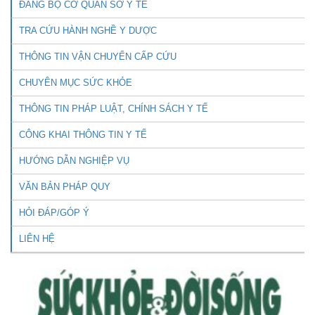
ĐẢNG BỘ CƠ QUAN SỞ Y TẾ
TRA CỨU HÀNH NGHỀ Y DƯỢC
THÔNG TIN VẬN CHUYỂN CẤP CỨU
CHUYÊN MỤC SỨC KHỎE
THÔNG TIN PHÁP LUẬT, CHÍNH SÁCH Y TẾ
CÔNG KHAI THÔNG TIN Y TẾ
HƯỚNG DẪN NGHIỆP VỤ
VĂN BẢN PHÁP QUY
HỎI ĐÁP/GÓP Ý
LIÊN HỆ