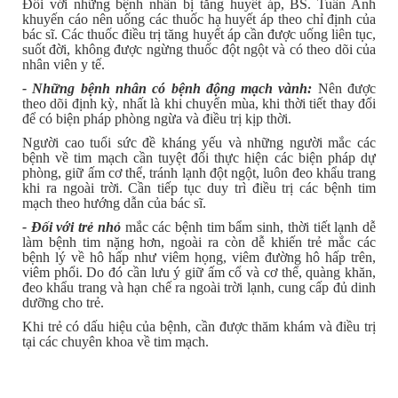
Đối với những bệnh nhân bị tăng huyết áp, BS. Tuấn Anh
khuyến cáo nên uống các thuốc hạ huyết áp theo chỉ định của
bác sĩ. Các thuốc điều trị tăng huyết áp cần được uống liên tục,
suốt đời, không được ngừng thuốc đột ngột và có theo dõi của
nhân viên y tế.
- Những bệnh nhân có bệnh động mạch vành:
Nên được
theo dõi định kỳ, nhất là khi chuyển mùa, khi thời tiết thay đổi
để có biện pháp phòng ngừa và điều trị kịp thời.
Người cao tuổi
sức đề kháng yếu và những người mắc các
bệnh về tim mạch cần tuyệt đối thực hiện các biện pháp dự
phòng, giữ ấm cơ thể, tránh lạnh đột ngột, luôn đeo khẩu trang
khi ra ngoài trời. Cần tiếp tục duy trì điều trị các bệnh tim
mạch theo hướng dẫn của bác sĩ.
- Đối với trẻ nhỏ
mắc các bệnh tim bẩm sinh, thời tiết lạnh dễ
làm bệnh tim nặng hơn, ngoài ra còn dễ khiến trẻ mắc các
bệnh lý về hô hấp như viêm họng, viêm đường hô hấp trên,
viêm phổi. Do đó cần lưu ý giữ ấm cổ và cơ thể, quàng khăn,
đeo khẩu trang và hạn chế ra ngoài trời lạnh, cung cấp đủ dinh
dưỡng cho trẻ.
Khi trẻ có dấu hiệu của bệnh, cần được thăm khám và điều trị
tại các chuyên khoa về tim mạch.