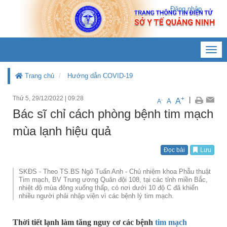
Đăng nhập
Toggl
navig
Trang chủ
Hướng dẫn COVID-19
Thứ 5, 29/12/2022
|
09:28
+
|
A
-
A
A
Bác sĩ chỉ cách phòng bệnh tim mạch
mùa lạnh hiệu quả
Đọc bài
Lưu
SKĐS - Theo TS.BS Ngô Tuấn Anh - Chủ nhiệm khoa Phẫu thuật
Tim mạch, BV Trung ương Quân đội 108, tại các tỉnh miền Bắc,
nhiệt độ mùa đông xuống thấp, có nơi dưới 10 độ C đã khiến
nhiều người phải nhập viện vì các bệnh lý tim mạch.
Thời tiết lạnh làm tăng nguy cơ các bệnh
tim mạch