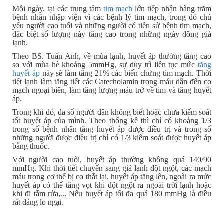
Mỗi ngày, tại các trung tâm
tim mạch
lớn tiếp nhận hàng trăm
bệnh nhân nhập viện vì các bệnh lý tim mạch, trong đó chủ
yếu người cao tuổi và những người có tiền sử bệnh tim mạch,
đặc biệt số lượng này tăng cao trong những ngày đông giá
lạnh.
Theo BS. Tuấn Anh, về mùa lạnh, huyết áp thường tăng cao
so với mùa hè khoảng 5mmHg, sự duy trì liên tục mức
tăng
huyết áp
này sẽ làm tăng 21% các biến chứng tim mạch. Thời
tiết lạnh làm tăng tiết các Catecholamin trong máu dẫn đến co
mạch ngoại biên, làm tăng lượng máu trở về tim và tăng huyết
áp.
Trong khi đó, đa số người dân không biết hoặc chưa kiểm soát
tốt huyết áp của mình. Theo thống kê thì chỉ có khoảng 1/3
trong số bệnh nhân tăng huyết áp được điều trị và trong số
những người được điều trị chỉ có 1/3 kiểm soát được huyết áp
bằng thuốc.
Với người cao tuổi, huyết áp thường không quá 140/90
mmHg. Khi thời tiết chuyển sang giá lạnh đột ngột, các mạch
máu trong cơ thể bị co thắt lại, huyết áp tăng lên, ngoài ra mức
huyết áp có thể tăng vọt khi đột ngột ra ngoài trời lạnh hoặc
khi đi tắm rửa,... Nếu huyết áp tối đa quá 180 mmHg là điều
rất đáng lo ngại.