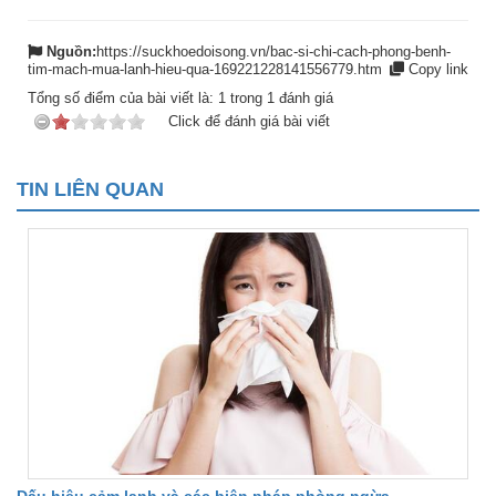
Nguồn:
https://suckhoedoisong.vn/bac-si-chi-cach-phong-benh-
tim-mach-mua-lanh-hieu-qua-169221228141556779.htm
Copy link
Tổng số điểm của bài viết là:
1
trong
1
đánh giá
Click để đánh giá bài viết
TIN LIÊN QUAN