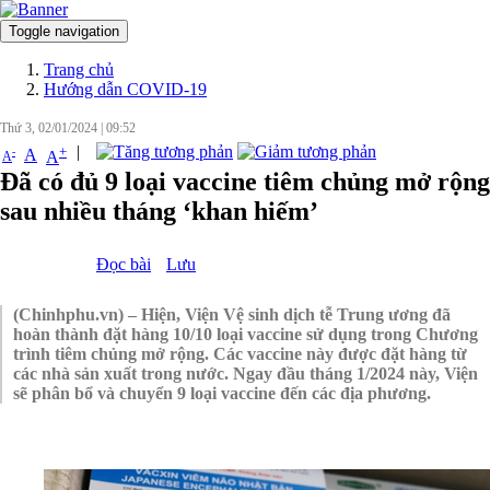
Toggle navigation
Đăng nhập
Trang chủ
Hướng dẫn COVID-19
Thứ 3, 02/01/2024
|
09:52
|
+
-
A
A
A
Đã có đủ 9 loại vaccine tiêm chủng mở rộng
sau nhiều tháng ‘khan hiếm’
Đọc bài
Lưu
(Chinhphu.vn) – Hiện, Viện Vệ sinh dịch tễ Trung ương đã
hoàn thành đặt hàng 10/10 loại vaccine sử dụng trong Chương
trình tiêm chủng mở rộng. Các vaccine này được đặt hàng từ
các nhà sản xuất trong nước. Ngay đầu tháng 1/2024 này, Viện
sẽ phân bổ và chuyển 9 loại vaccine đến các địa phương.