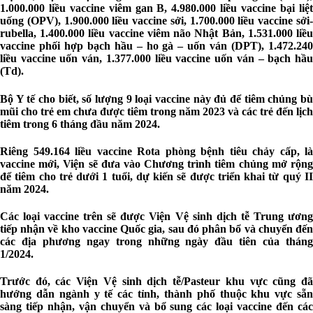
1.000.000 liều vaccine viêm gan B, 4.980.000 liều vaccine bại liệt
uống (OPV), 1.900.000 liều vaccine sởi, 1.700.000 liều vaccine sởi-
rubella, 1.400.000 liều vaccine viêm não Nhật Bản, 1.531.000 liều
vaccine phối hợp bạch hầu – ho gà – uốn ván (DPT), 1.472.240
liều vaccine uốn ván, 1.377.000 liều vaccine uốn ván – bạch hầu
(Td).
Bộ Y tế cho biết, số lượng 9 loại vaccine này đủ để tiêm chủng bù
mũi cho trẻ em chưa được tiêm trong năm 2023 và các trẻ đến lịch
tiêm trong 6 tháng đầu năm 2024.
Riêng 549.164 liều vaccine Rota phòng bệnh tiêu chảy cấp, là
vaccine mới, Viện sẽ đưa vào Chương trình tiêm chủng mở rộng
để tiêm cho trẻ dưới 1 tuổi, dự kiến sẽ được triển khai từ quý II
năm 2024.
Các loại vaccine trên sẽ được Viện Vệ sinh dịch tễ Trung ương
tiếp nhận về kho vaccine Quốc gia, sau đó phân bổ và chuyển đến
các địa phương ngay trong những ngày đầu tiên của tháng
1/2024.
Trước đó, các Viện Vệ sinh dịch tễ/Pasteur khu vực cũng đã
hướng dẫn ngành y tế các tỉnh, thành phố thuộc khu vực sẵn
sàng tiếp nhận, vận chuyển và bổ sung các loại vaccine đến các