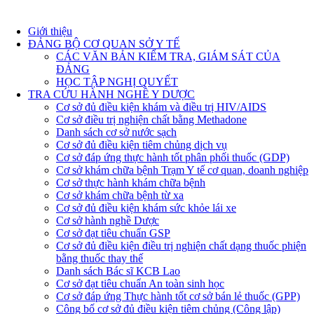
Giới thiệu
ĐẢNG BỘ CƠ QUAN SỞ Y TẾ
CÁC VĂN BẢN KIỂM TRA, GIÁM SÁT CỦA
ĐẢNG
HỌC TẬP NGHỊ QUYẾT
TRA CỨU HÀNH NGHỀ Y DƯỢC
Cơ sở đủ điều kiện khám và điều trị HIV/AIDS
Cơ sở điều trị nghiện chất bằng Methadone
Danh sách cơ sở nước sạch
Cơ sở đủ điều kiện tiêm chủng dịch vụ
Cơ sở đáp ứng thực hành tốt phân phối thuốc (GDP)
Cơ sở khám chữa bệnh Trạm Y tế cơ quan, doanh nghiệp
Cơ sở thực hành khám chữa bệnh
Cơ sở khám chữa bệnh từ xa
Cơ sở đủ điều kiện khám sức khỏe lái xe
Cơ sở hành nghề Dược
Cơ sở đạt tiêu chuẩn GSP
Cơ sở đủ điều kiện điều trị nghiện chất dạng thuốc phiện
bằng thuốc thay thế
Danh sách Bác sĩ KCB Lao
Cơ sở đạt tiêu chuẩn An toàn sinh học
Cơ sở đáp ứng Thực hành tốt cơ sở bán lẻ thuốc (GPP)
Công bố cơ sở đủ điều kiện tiêm chủng (Công lập)