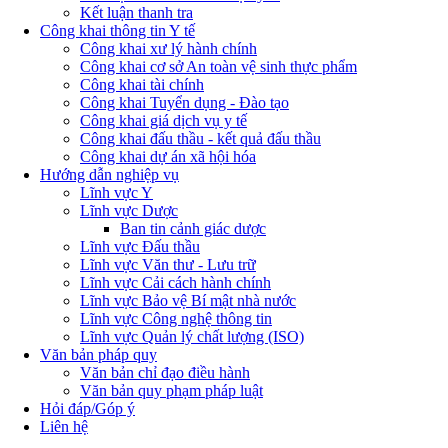
Kết luận thanh tra
Công khai thông tin Y tế
Công khai xư lý hành chính
Công khai cơ sở An toàn vệ sinh thực phẩm
Công khai tài chính
Công khai Tuyển dụng - Đào tạo
Công khai giá dịch vụ y tế
Công khai đấu thầu - kết quả đấu thầu
Công khai dự án xã hội hóa
Hướng dẫn nghiệp vụ
Lĩnh vực Y
Lĩnh vực Dược
Ban tin cảnh giác dược
Lĩnh vực Đấu thầu
Lĩnh vực Văn thư - Lưu trữ
Lĩnh vực Cải cách hành chính
Lĩnh vực Bảo vệ Bí mật nhà nước
Lĩnh vực Công nghệ thông tin
Lĩnh vực Quản lý chất lượng (ISO)
Văn bản pháp quy
Văn bản chỉ đạo điều hành
Văn bản quy phạm pháp luật
Hỏi đáp/Góp ý
Liên hệ