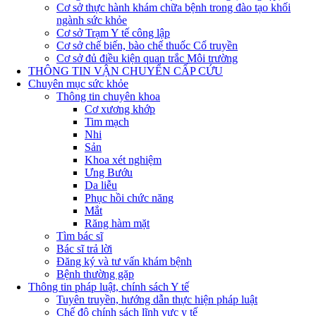
Cơ sở thực hành khám chữa bệnh trong đào tạo khối
ngành sức khỏe
Cơ sở Trạm Y tế công lập
Cơ sở chế biến, bào chế thuốc Cổ truyền
Cơ sở đủ điều kiện quan trắc Môi trường
THÔNG TIN VẬN CHUYỂN CẤP CỨU
Chuyên mục sức khỏe
Thông tin chuyên khoa
Cơ xương khớp
Tim mạch
Nhi
Sản
Khoa xét nghiệm
Ưng Bướu
Da liễu
Phục hồi chức năng
Mắt
Răng hàm mặt
Tìm bác sĩ
Bác sĩ trả lời
Đăng ký và tư vấn khám bệnh
Bệnh thường gặp
Thông tin pháp luật, chính sách Y tế
Tuyên truyền, hướng dẫn thực hiện pháp luật
Chế độ chính sách lĩnh vực y tế