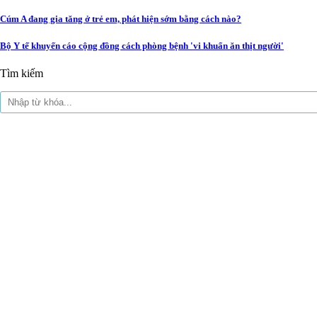
Cúm A đang gia tăng ở trẻ em, phát hiện sớm bằng cách nào?
Bộ Y tế khuyến cáo cộng đồng cách phòng bệnh 'vi khuẩn ăn thịt người'
Tìm kiếm