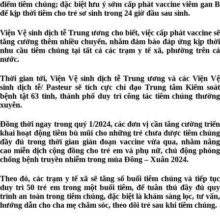
điểm tiêm chủng; đặc biệt lưu ý sớm cấp phát vaccine viêm gan B
để kịp thời tiêm cho trẻ sơ sinh trong 24 giờ đầu sau sinh.
Viện Vệ sinh dịch tễ Trung ương cho biết, việc cấp phát vaccine sẽ
tăng cường thêm nhiều chuyến, nhằm đảm bảo đáp ứng kịp thời
nhu cầu tiêm chủng tại tất cả các trạm y tế xã, phường trên cả
nước.
Thời gian tới, Viện Vệ sinh dịch tễ Trung ương và các Viện Vệ
sinh dịch tễ/ Pasteur sẽ tích cực chỉ đạo Trung tâm Kiểm soát
bệnh tật 63 tỉnh, thành phố duy trì công tác tiêm chủng thường
xuyên.
Đồng thời ngay trong quý 1/2024, các đơn vị cần tăng cường triển
khai hoạt động tiêm bù mũi cho những trẻ chưa được tiêm chủng
đầy đủ trong thời gian gián đoạn vaccine vừa qua, nhằm nâng
cao miễn dịch cộng đồng cho trẻ em và phụ nữ, chủ động phòng
chống bệnh truyền nhiễm trong mùa Đông – Xuân 2024.
Theo đó, các trạm y tế xã sẽ tăng số buổi tiêm chủng và tiếp tục
duy trì 50 trẻ em trong một buổi tiêm, để tuân thủ đầy đủ quy
trình an toàn trong tiêm chủng, đặc biệt là khám sàng lọc, tư vấn,
hướng dẫn cho cha mẹ chăm sóc, theo dõi trẻ sau khi tiêm chủng.