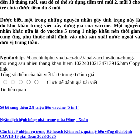
đến 18 tháng tuổi, sau đó có thể sử dụng tiêm trả mũi 2, mũi 3 cho
trẻ chưa được tiêm đủ 3 mũi.
Được biết, một trong những nguyên nhân gây tình trạng này là
do khó khăn trong việc xây dựng giá của vaccine. Một nguyên
nhân khác nữa là do vaccine 5 trong 1 nhập khẩu nên thời gian
cung ứng phụ thuộc nhất định vào nhà sản xuất nước ngoài và
đơn vị trúng thầu.
Nguồn:
https://baochinhphu.vn/da-co-du-9-loai-vaccine-tiem-chung-
mo-rong-sau-nhieu-thang-khan-hiem-102240102134713916.htm
Copy
link
Tổng số điểm của bài viết là:
0
trong
0
đánh giá
Click để đánh giá bài viết
Tin liên quan
Sẽ bổ sung thêm 2,8 triệu liều vaccine '5 in 1'
Ngăn dịch bệnh bùng phát trong mùa Đông - Xuân
Cần biết 9 nhiệm vụ trong Kế hoạch Kiểm soát, quản lý bền vững dịch bệnh
COVID-19 giai đoạn 2023-2025