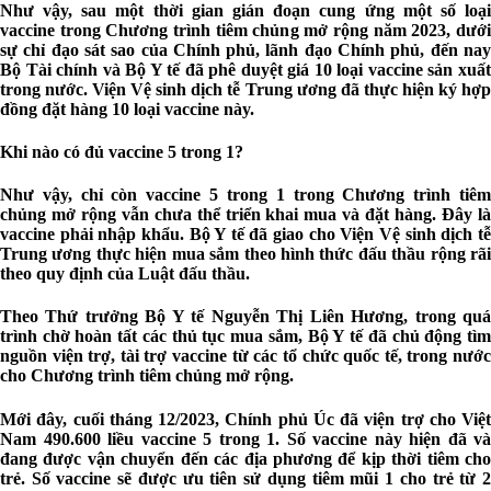
Như vậy, sau một thời gian gián đoạn cung ứng một số loại
vaccine trong Chương trình tiêm chủng mở rộng năm 2023, dưới
sự chỉ đạo sát sao của Chính phủ, lãnh đạo Chính phủ, đến nay
Bộ Tài chính và Bộ Y tế đã phê duyệt giá 10 loại vaccine sản xuất
trong nước. Viện Vệ sinh dịch tễ Trung ương đã thực hiện ký hợp
đồng đặt hàng 10 loại vaccine này.
Khi nào có đủ vaccine 5 trong 1?
Như vậy, chỉ còn vaccine 5 trong 1 trong Chương trình tiêm
chủng mở rộng vẫn chưa thể triển khai mua và đặt hàng. Đây là
vaccine phải nhập khẩu. Bộ Y tế đã giao cho Viện Vệ sinh dịch tễ
Trung ương thực hiện mua sắm theo hình thức đấu thầu rộng rãi
theo quy định của Luật đấu thầu.
Theo Thứ trưởng Bộ Y tế Nguyễn Thị Liên Hương, trong quá
trình chờ hoàn tất các thủ tục mua sắm, Bộ Y tế đã chủ động tìm
nguồn viện trợ, tài trợ vaccine từ các tổ chức quốc tế, trong nước
cho Chương trình tiêm chủng mở rộng.
Mới đây, cuối tháng 12/2023, Chính phủ Úc đã viện trợ cho Việt
Nam 490.600 liều vaccine 5 trong 1. Số vaccine này hiện đã và
đang được vận chuyển đến các địa phương để kịp thời tiêm cho
trẻ. Số vaccine sẽ được ưu tiên sử dụng tiêm mũi 1 cho trẻ từ 2