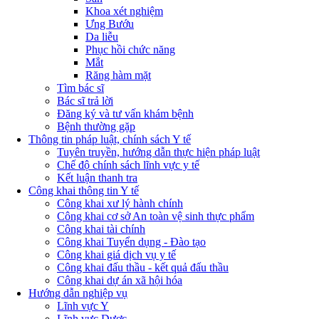
Khoa xét nghiệm
Ưng Bướu
Da liễu
Phục hồi chức năng
Mắt
Răng hàm mặt
Tìm bác sĩ
Bác sĩ trả lời
Đăng ký và tư vấn khám bệnh
Bệnh thường gặp
Thông tin pháp luật, chính sách Y tế
Tuyên truyền, hướng dẫn thực hiện pháp luật
Chế độ chính sách lĩnh vực y tế
Kết luận thanh tra
Công khai thông tin Y tế
Công khai xư lý hành chính
Công khai cơ sở An toàn vệ sinh thực phẩm
Công khai tài chính
Công khai Tuyển dụng - Đào tạo
Công khai giá dịch vụ y tế
Công khai đấu thầu - kết quả đấu thầu
Công khai dự án xã hội hóa
Hướng dẫn nghiệp vụ
Lĩnh vực Y
Lĩnh vực Dược