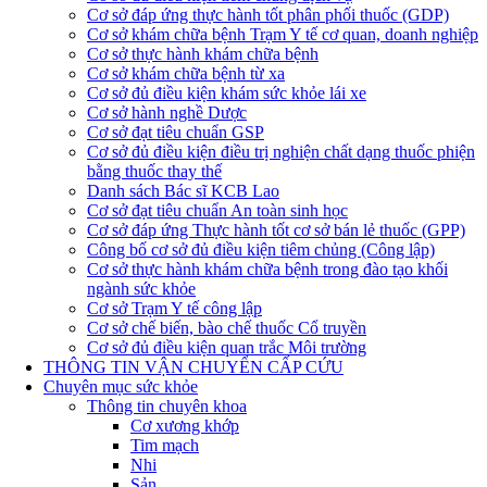
Cơ sở đáp ứng thực hành tốt phân phối thuốc (GDP)
Cơ sở khám chữa bệnh Trạm Y tế cơ quan, doanh nghiệp
Cơ sở thực hành khám chữa bệnh
Cơ sở khám chữa bệnh từ xa
Cơ sở đủ điều kiện khám sức khỏe lái xe
Cơ sở hành nghề Dược
Cơ sở đạt tiêu chuẩn GSP
Cơ sở đủ điều kiện điều trị nghiện chất dạng thuốc phiện
bằng thuốc thay thế
Danh sách Bác sĩ KCB Lao
Cơ sở đạt tiêu chuẩn An toàn sinh học
Cơ sở đáp ứng Thực hành tốt cơ sở bán lẻ thuốc (GPP)
Công bố cơ sở đủ điều kiện tiêm chủng (Công lập)
Cơ sở thực hành khám chữa bệnh trong đào tạo khối
ngành sức khỏe
Cơ sở Trạm Y tế công lập
Cơ sở chế biến, bào chế thuốc Cổ truyền
Cơ sở đủ điều kiện quan trắc Môi trường
THÔNG TIN VẬN CHUYỂN CẤP CỨU
Chuyên mục sức khỏe
Thông tin chuyên khoa
Cơ xương khớp
Tim mạch
Nhi
Sản