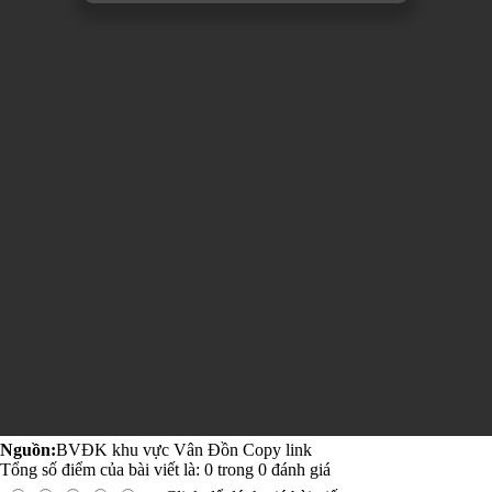
Nguồn:
BVĐK khu vực Vân Đồn
Copy link
Tổng số điểm của bài viết là:
0
trong
0
đánh giá