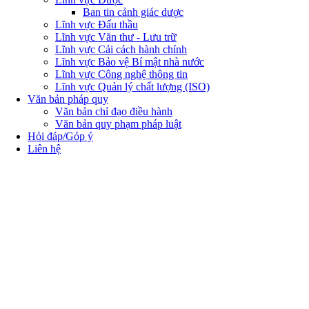
Ban tin cảnh giác dược
Lĩnh vực Đấu thầu
Lĩnh vực Văn thư - Lưu trữ
Lĩnh vực Cải cách hành chính
Lĩnh vực Bảo vệ Bí mật nhà nước
Lĩnh vực Công nghệ thông tin
Lĩnh vực Quản lý chất lượng (ISO)
Văn bản pháp quy
Văn bản chỉ đạo điều hành
Văn bản quy phạm pháp luật
Hỏi đáp/Góp ý
Liên hệ