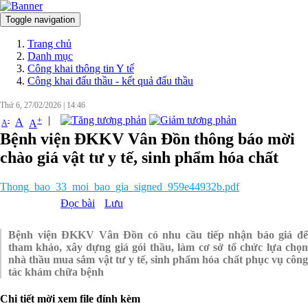
Toggle navigation
Đăng nhập
Trang chủ
Danh mục
Công khai thông tin Y tế
Công khai đấu thầu - kết quả đấu thầu
Thứ 6, 27/02/2026
|
14:46
|
+
-
A
A
A
Bệnh viện ĐKKV Vân Đồn thông báo mời
chào giá vật tư y tế, sinh phẩm hóa chất
Thong_bao_33_moi_bao_gia_signed_959e44932b.pdf
Đọc bài
Lưu
Bệnh viện ĐKKV Vân Đồn có nhu cầu tiếp nhận báo giá để
tham khảo, xây dựng giá gói thầu, làm cơ sở tổ chức lựa chọn
nhà thầu mua sắm vật tư y tế, sinh phẩm hóa chất phục vụ công
tác khám chữa bệnh
Chi tiết mời xem file đính kèm