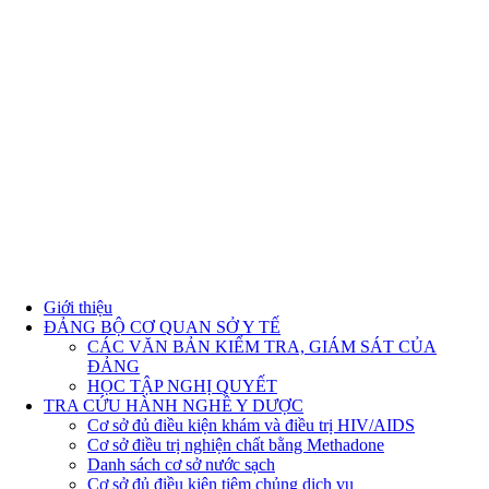
Giới thiệu
ĐẢNG BỘ CƠ QUAN SỞ Y TẾ
CÁC VĂN BẢN KIỂM TRA, GIÁM SÁT CỦA
ĐẢNG
HỌC TẬP NGHỊ QUYẾT
TRA CỨU HÀNH NGHỀ Y DƯỢC
Cơ sở đủ điều kiện khám và điều trị HIV/AIDS
Cơ sở điều trị nghiện chất bằng Methadone
Danh sách cơ sở nước sạch
Cơ sở đủ điều kiện tiêm chủng dịch vụ