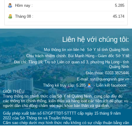
Hôm nay :
5.285
Tháng 08 :
45.174
Liên hệ với chúng tôi:
Mọi thông tin xin liên hệ: Sở Y tế tỉnh Quảng Ninh
Chịu trách nhiệm chính:
Bùi Mạnh Hùng - Giám đốc Sở Y tế
Địa chỉ: Tầng 19, Trụ sở Liên cơ quan số 3, phường Hạ Long - tỉnh
Quảng Ninh
Điện thoại: 0203.3825446
E-mail: syt@quangninh.gov.vn
Thống kê truy cập: 5.285
-
Liên kết facebook:
GIỚI THIỆU:
Trang thông tin chính thức của Sở Y tế Quảng Ninh, cung cấp đầy đủ
các thông tin chính thống, kiến thức và hàng loạt các tiện ích để phục vụ
người dân chủ động chăm sóc sức khỏe bản thân và gia đình.
Giấy phép xuất bản số 67/GPTTĐT-STTTT cấp ngày 15 tháng 9 năm
2022 của Sở Thông tin và Truyền thông
Cấm sao chép dưới mọi hình thức nếu không có sự chấp thuận bằng văn
bản