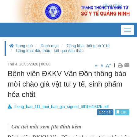
Đăng nhập
Toggl
navig
Trang chủ
Danh mục
Công khai thông tin Y tế
Công khai đấu thầu - kết quả đấu thầu
Thứ 4, 20/05/2026
|
00:00
+
|
A
-
A
A
Bệnh viện ĐKKV Vân Đồn thông báo
mời chào giá vật tư y tế, sinh phẩm
hóa chất
Thong_bao_111_moi_bao_gia_signed_691b64932b.pdf
Đọc bài
Lưu
Chi tiết mời xem file đính kèm