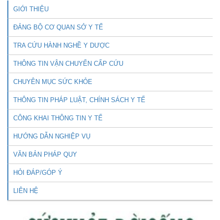
GIỚI THIỆU
ĐẢNG BỘ CƠ QUAN SỞ Y TẾ
TRA CỨU HÀNH NGHỀ Y DƯỢC
THÔNG TIN VẬN CHUYỂN CẤP CỨU
CHUYÊN MỤC SỨC KHỎE
THÔNG TIN PHÁP LUẬT, CHÍNH SÁCH Y TẾ
CÔNG KHAI THÔNG TIN Y TẾ
HƯỚNG DẪN NGHIỆP VỤ
VĂN BẢN PHÁP QUY
HỎI ĐÁP/GÓP Ý
LIÊN HỆ