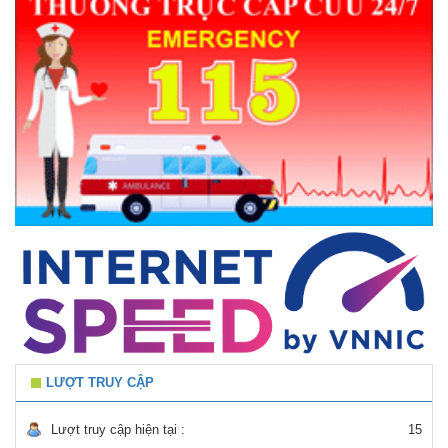
LƯỢT TRUY CẬP
Lượt truy cập hiện tại :
15