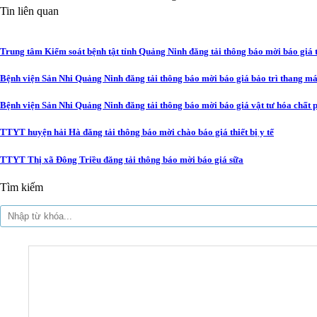
Tin liên quan
Trung tâm Kiểm soát bệnh tật tỉnh Quảng Ninh đăng tải thông báo mời báo giá 
Bệnh viện Sản Nhi Quảng Ninh đăng tải thông báo mời báo giá bảo trì thang m
Bệnh viện Sản Nhi Quảng Ninh đăng tải thông báo mời báo giá vật tư hóa chất
TTYT huyện hải Hà đăng tải thông báo mời chào báo giá thiết bị y tế
TTYT Thị xã Đông Triều đăng tải thông báo mời báo giá sữa
Tìm kiếm