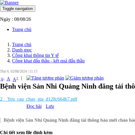
Toggle navigation
Ngày : 08/08/26
Trang chủ
Trang chủ
Danh mục
Công khai thông tin Y tế
Công khai đấu thầu - kết quả đấu thầu
Thứ 6, 02/08/2024
|
11:15
|
+
-
A
A
A
Bệnh viện Sản Nhi Quảng Ninh đăng tải th
2__Yeu_cau_chao_gia_d128c664b7.pdf
Đọc bài
Lưu
Bệnh viện Sản Nhi Quảng Ninh đăng tải thông báo mời chào b
Chi tiết xem file đính kèm