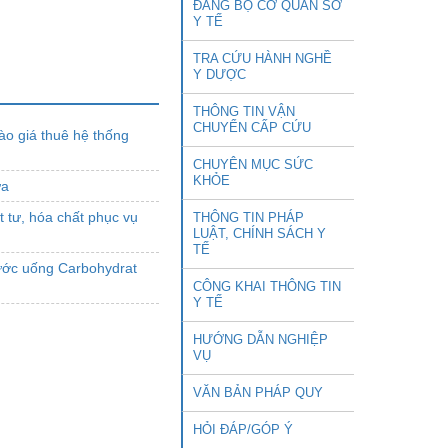
ĐẢNG BỘ CƠ QUAN SỞ
Y TẾ
TRA CỨU HÀNH NGHỀ
Y DƯỢC
THÔNG TIN VẬN
CHUYỂN CẤP CỨU
ào giá thuê hệ thống
CHUYÊN MỤC SỨC
KHỎE
ữa
 tư, hóa chất phục vụ
THÔNG TIN PHÁP
LUẬT, CHÍNH SÁCH Y
n
TẾ
ước uống Carbohydrat
CÔNG KHAI THÔNG TIN
Y TẾ
HƯỚNG DẪN NGHIỆP
VỤ
VĂN BẢN PHÁP QUY
HỎI ĐÁP/GÓP Ý