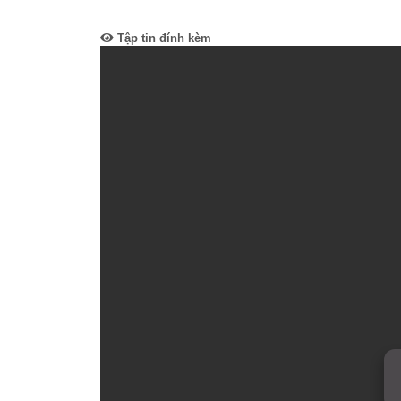
SƠ ĐỒ TỔ CHỨC BỘ 
Nghiệp 
Tập tin đính kèm
LỊCH SỬ Y TẾ QUẢNG
Nghiệp 
QUY CHẾ LÀM VIỆC SỞ
Kế hoạch
Phòng Dâ
Phòng Bả
Cơ quan,