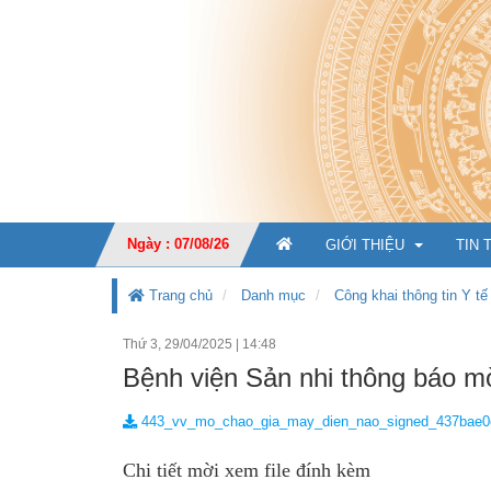
Ngày : 07/08/26
GIỚI THIỆU
TIN 
Trang chủ
Danh mục
Công khai thông tin Y tế
Thứ 3, 29/04/2025
|
14:48
GIỚI THIỆU CHUNG
Bệnh viện Sản nhi thông báo mờ
CHỨC NĂNG, NHIỆM V
443_vv_mo_chao_gia_may_dien_nao_signed_437bae0
TỔ CHỨC BỘ MÁY
Ban Giá
Chi tiết mời xem file đính kèm
KẾ HOẠCH PHÁT TRIỂ
Văn phò