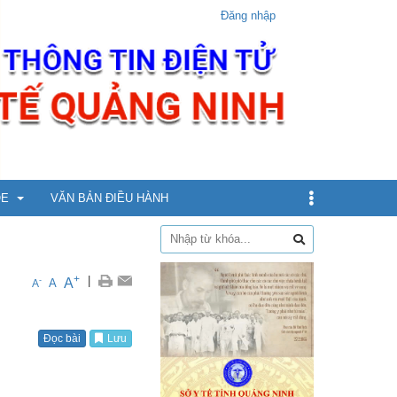
Đăng nhập
ỎE
VĂN BẢN ĐIỀU HÀNH
dịch
+
|
A
-
A
A
xin
Đọc bài
Lưu
ừ 5 - dưới 12 tuổi