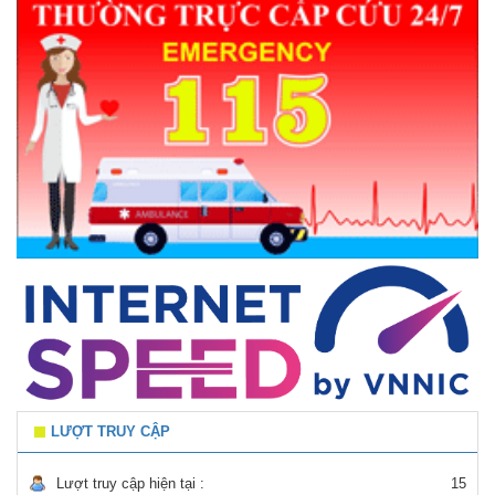
LƯỢT TRUY CẬP
Lượt truy cập hiện tại :
15