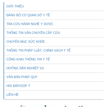
GIỚI THIỆU
ĐẢNG BỘ CƠ QUAN SỞ Y TẾ
TRA CỨU HÀNH NGHỀ Y DƯỢC
THÔNG TIN VẬN CHUYỂN CẤP CỨU
CHUYÊN MỤC SỨC KHỎE
THÔNG TIN PHÁP LUẬT, CHÍNH SÁCH Y TẾ
CÔNG KHAI THÔNG TIN Y TẾ
HƯỚNG DẪN NGHIỆP VỤ
VĂN BẢN PHÁP QUY
HỎI ĐÁP/GÓP Ý
LIÊN HỆ