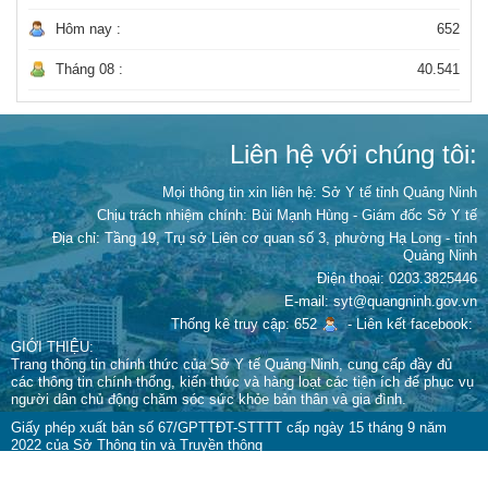
Hôm nay :
652
Tháng 08 :
40.541
Liên hệ với chúng tôi:
Mọi thông tin xin liên hệ: Sở Y tế tỉnh Quảng Ninh
Chịu trách nhiệm chính:
Bùi Mạnh Hùng - Giám đốc Sở Y tế
Địa chỉ: Tầng 19, Trụ sở Liên cơ quan số 3, phường Hạ Long - tỉnh
Quảng Ninh
Điện thoại: 0203.3825446
E-mail: syt@quangninh.gov.vn
Thống kê truy cập: 652
-
Liên kết facebook:
GIỚI THIỆU:
Trang thông tin chính thức của Sở Y tế Quảng Ninh, cung cấp đầy đủ
các thông tin chính thống, kiến thức và hàng loạt các tiện ích để phục vụ
người dân chủ động chăm sóc sức khỏe bản thân và gia đình.
Giấy phép xuất bản số 67/GPTTĐT-STTTT cấp ngày 15 tháng 9 năm
2022 của Sở Thông tin và Truyền thông
Cấm sao chép dưới mọi hình thức nếu không có sự chấp thuận bằng văn
bản