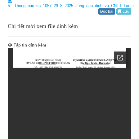
5__Thong_bao_so_1057_29_8_2025_cung_cap_dich_vu_CNTT_Lan_2_si
Đọc bài
Lưu
Chi tiết mời xem file đính kèm
Tập tin đính kèm