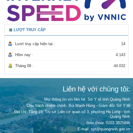
LƯỢT TRUY CẬP
Lượt truy cập hiện tại :
14
Hôm nay :
4.143
Tháng 08 :
44.032
Liên hệ với chúng tôi:
Mọi thông tin xin liên hệ: Sở Y tế tỉnh Quảng Ninh
Chịu trách nhiệm chính:
Bùi Mạnh Hùng - Giám đốc Sở Y tế
Địa chỉ: Tầng 19, Trụ sở Liên cơ quan số 3, phường Hạ Long - tỉnh
Quảng Ninh
Điện thoại: 0203.3825446
E-mail: syt@quangninh.gov.vn