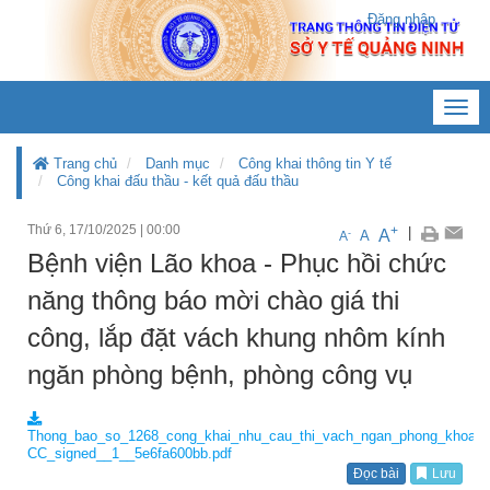
Đăng nhập
Toggl
navig
Trang chủ
Danh mục
Công khai thông tin Y tế
Công khai đấu thầu - kết quả đấu thầu
Thứ 6, 17/10/2025
|
00:00
+
|
A
-
A
A
Bệnh viện Lão khoa - Phục hồi chức
năng thông báo mời chào giá thi
công, lắp đặt vách khung nhôm kính
ngăn phòng bệnh, phòng công vụ
Thong_bao_so_1268_cong_khai_nhu_cau_thi_vach_ngan_phong_khoa_
CC_signed__1__5e6fa600bb.pdf
Đọc bài
Lưu