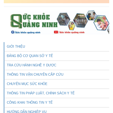
GIỚI THIỆU
ĐẢNG BỘ CƠ QUAN SỞ Y TẾ
TRA CỨU HÀNH NGHỀ Y DƯỢC
THÔNG TIN VẬN CHUYỂN CẤP CỨU
CHUYÊN MỤC SỨC KHỎE
THÔNG TIN PHÁP LUẬT, CHÍNH SÁCH Y TẾ
CÔNG KHAI THÔNG TIN Y TẾ
HƯỚNG DẪN NGHIỆP VỤ