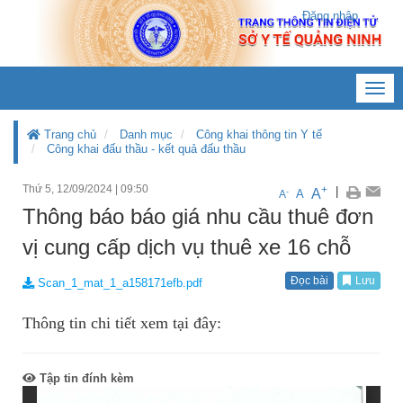
Đăng nhập
Toggl
navig
Trang chủ
Danh mục
Công khai thông tin Y tế
Công khai đấu thầu - kết quả đấu thầu
Thứ 5, 12/09/2024
|
09:50
+
|
A
-
A
A
Thông báo báo giá nhu cầu thuê đơn
vị cung cấp dịch vụ thuê xe 16 chỗ
Đọc bài
Lưu
Scan_1_mat_1_a158171efb.pdf
Thông tin chi tiết xem tại đây:
Tập tin đính kèm