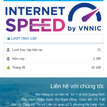
LƯỢT TRUY CẬP
Lượt truy cập hiện tại :
21
Hôm nay :
2.280
Tháng 08 :
42.169
Liên hệ với chúng tôi:
Mọi thông tin xin liên hệ: Sở Y tế tỉnh Quảng Ninh
Chịu trách nhiệm chính:
Bùi Mạnh Hùng - Giám đốc Sở Y tế
Địa chỉ: Tầng 19, Trụ sở Liên cơ quan số 3, phường Hạ Long - tỉnh