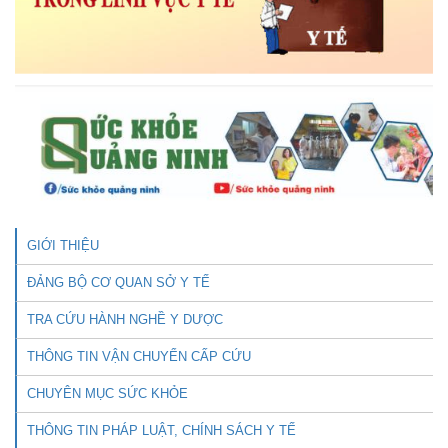
GIỚI THIỆU
ĐẢNG BỘ CƠ QUAN SỞ Y TẾ
TRA CỨU HÀNH NGHỀ Y DƯỢC
THÔNG TIN VẬN CHUYỂN CẤP CỨU
CHUYÊN MỤC SỨC KHỎE
THÔNG TIN PHÁP LUẬT, CHÍNH SÁCH Y TẾ