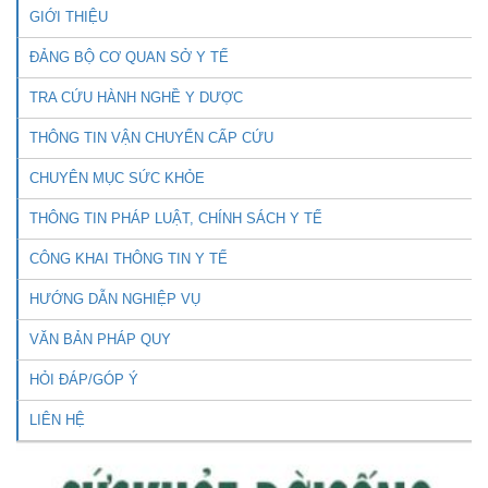
GIỚI THIỆU
ĐẢNG BỘ CƠ QUAN SỞ Y TẾ
TRA CỨU HÀNH NGHỀ Y DƯỢC
THÔNG TIN VẬN CHUYỂN CẤP CỨU
CHUYÊN MỤC SỨC KHỎE
THÔNG TIN PHÁP LUẬT, CHÍNH SÁCH Y TẾ
CÔNG KHAI THÔNG TIN Y TẾ
HƯỚNG DẪN NGHIỆP VỤ
VĂN BẢN PHÁP QUY
HỎI ĐÁP/GÓP Ý
LIÊN HỆ