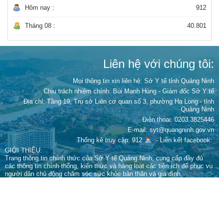
Hôm nay :
912
Tháng 08 :
40.801
Liên hệ với chúng tôi:
Mọi thông tin xin liên hệ: Sở Y tế tỉnh Quảng Ninh
Chịu trách nhiệm chính:
Bùi Mạnh Hùng - Giám đốc Sở Y tế
Địa chỉ: Tầng 19, Trụ sở Liên cơ quan số 3, phường Hạ Long - tỉnh
Quảng Ninh
Điện thoại: 0203.3825446
E-mail: syt@quangninh.gov.vn
Thống kê truy cập: 912
-
Liên kết facebook:
GIỚI THIỆU:
Trang thông tin chính thức của Sở Y tế Quảng Ninh, cung cấp đầy đủ
các thông tin chính thống, kiến thức và hàng loạt các tiện ích để phục vụ
người dân chủ động chăm sóc sức khỏe bản thân và gia đình.
Giấy phép xuất bản số 67/GPTTĐT-STTTT cấp ngày 15 tháng 9 năm
2022 của Sở Thông tin và Truyền thông
Cấm sao chép dưới mọi hình thức nếu không có sự chấp thuận bằng văn
bản