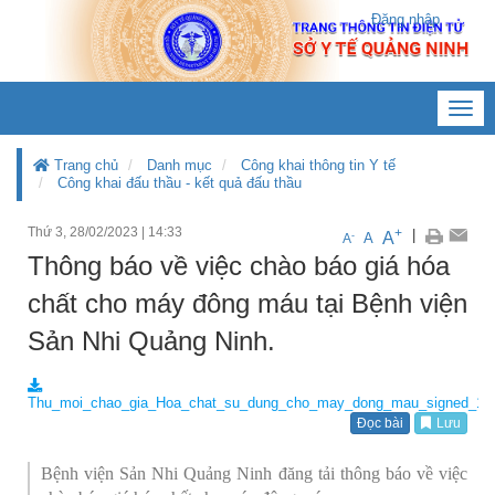
Đăng nhập
Toggl
navig
Trang chủ
Danh mục
Công khai thông tin Y tế
Công khai đấu thầu - kết quả đấu thầu
Thứ 3, 28/02/2023
|
14:33
+
|
A
-
A
A
Thông báo về việc chào báo giá hóa
chất cho máy đông máu tại Bệnh viện
Sản Nhi Quảng Ninh.
Thu_moi_chao_gia_Hoa_chat_su_dung_cho_may_dong_mau_signed_16b
Đọc bài
Lưu
Bệnh viện Sản Nhi Quảng Ninh đăng tải thông báo về việc