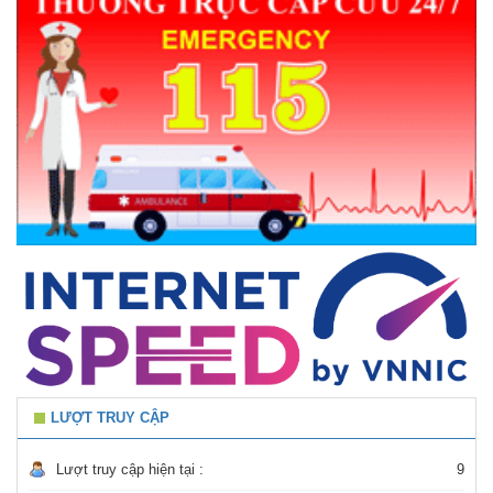
LƯỢT TRUY CẬP
Lượt truy cập hiện tại :
9