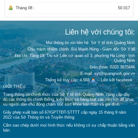
Tháng 08 :
50.017
Liên hệ với chúng tôi:
Mọi thông tin xin liên hệ: Sở Y tế tỉnh Quảng Ninh
Chịu trách nhiệm chính:
Bùi Mạnh Hùng - Giám đốc Sở Y tế
Địa chỉ: Tầng 19, Trụ sở Liên cơ quan số 3, phường Hạ Long - tỉnh
Quảng Ninh
Điện thoại: 0203.3825446
E-mail: syt@quangninh.gov.vn
Thống kê truy cập: 4.566
-
Liên kết facebook:
GIỚI THIỆU:
Trang thông tin chính thức của Sở Y tế tỉnh Quảng Ninh, cung cấp đầy
đủ các thông tin chính thống, kiến thức và hàng loạt các tiện ích để phục
vụ người dân chủ động chăm sóc sức khỏe bản thân và gia đình.
Giấy phép xuất bản số 67/GPTTĐT-STTTT cấp ngày 15 tháng 9 năm
2022 của Sở Thông tin và Truyền thông.
Cấm sao chép dưới mọi hình thức nếu không có sự chấp thuận bằng văn
bản.