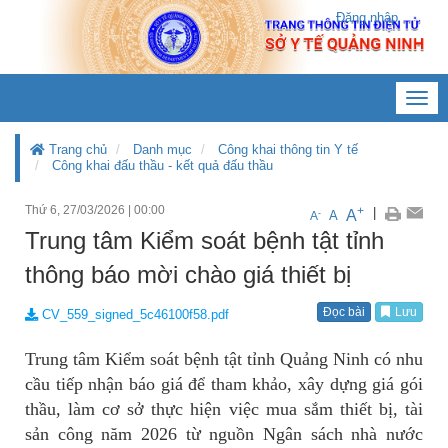
Đăng nhập
Toggl
navig
Trang chủ
Danh mục
Công khai thông tin Y tế
Công khai đấu thầu - kết quả đấu thầu
Thứ 6, 27/03/2026
|
00:00
+
|
A
-
A
A
Trung tâm Kiểm soát bệnh tật tỉnh
thông báo mời chào giá thiết bị
Đọc bài
Lưu
CV_559_signed_5c46100f58.pdf
Trung tâm Kiểm soát bệnh tật tỉnh Quảng Ninh có nhu
cầu tiếp nhận báo giá để tham khảo, xây dựng giá gói
thầu, làm cơ sở thực hiện việc mua sắm thiết bị, tài
sản công năm 2026 từ nguồn Ngân sách nhà nước