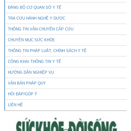
ĐẢNG BỘ CƠ QUAN SỞ Y TẾ
TRA CỨU HÀNH NGHỀ Y DƯỢC
THÔNG TIN VẬN CHUYỂN CẤP CỨU
CHUYÊN MỤC SỨC KHỎE
THÔNG TIN PHÁP LUẬT, CHÍNH SÁCH Y TẾ
CÔNG KHAI THÔNG TIN Y TẾ
HƯỚNG DẪN NGHIỆP VỤ
VĂN BẢN PHÁP QUY
HỎI ĐÁP/GÓP Ý
LIÊN HỆ