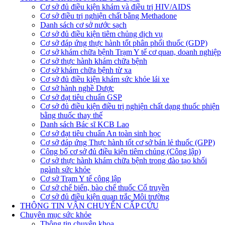
Cơ sở đủ điều kiện khám và điều trị HIV/AIDS
Cơ sở điều trị nghiện chất bằng Methadone
Danh sách cơ sở nước sạch
Cơ sở đủ điều kiện tiêm chủng dịch vụ
Cơ sở đáp ứng thực hành tốt phân phối thuốc (GDP)
Cơ sở khám chữa bệnh Trạm Y tế cơ quan, doanh nghiệp
Cơ sở thực hành khám chữa bệnh
Cơ sở khám chữa bệnh từ xa
Cơ sở đủ điều kiện khám sức khỏe lái xe
Cơ sở hành nghề Dược
Cơ sở đạt tiêu chuẩn GSP
Cơ sở đủ điều kiện điều trị nghiện chất dạng thuốc phiện
bằng thuốc thay thế
Danh sách Bác sĩ KCB Lao
Cơ sở đạt tiêu chuẩn An toàn sinh học
Cơ sở đáp ứng Thực hành tốt cơ sở bán lẻ thuốc (GPP)
Công bố cơ sở đủ điều kiện tiêm chủng (Công lập)
Cơ sở thực hành khám chữa bệnh trong đào tạo khối
ngành sức khỏe
Cơ sở Trạm Y tế công lập
Cơ sở chế biến, bào chế thuốc Cổ truyền
Cơ sở đủ điều kiện quan trắc Môi trường
THÔNG TIN VẬN CHUYỂN CẤP CỨU
Chuyên mục sức khỏe
Thông tin chuyên khoa