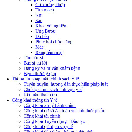
Cơ xương khớp
Tim mạch
Nhi
Sản
Khoa xét nghiệm
Ưng Bướu
Da liễu
Phục hồi chức năng
Mắt
Răng hàm mặt
Tìm bác sĩ
Bác sĩ trả lời
Đăng ký và tư vấn khám bệnh
Bệnh thường gặp
Thông tin pháp luật, chính sách Y tế
Tuyên truyền, hướng dẫn thực hiện pháp luật
Chế độ chính sách lĩnh vực y tế
Kết luận thanh tra
Công khai thông tin Y tế
Công khai xư lý hành chính
Công khai cơ sở An toàn vệ sinh thực phẩm
Công khai tài chính
Công khai Tuyển dụng - Đào tạo
Công khai giá dịch vụ y tế
Công khai đấu thầu - kết quả đấu thầu