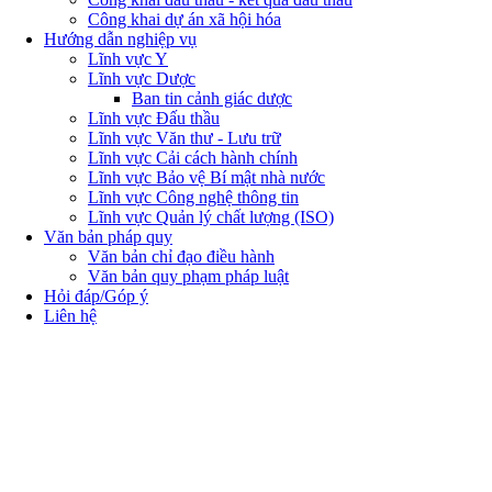
Công khai dự án xã hội hóa
Hướng dẫn nghiệp vụ
Lĩnh vực Y
Lĩnh vực Dược
Ban tin cảnh giác dược
Lĩnh vực Đấu thầu
Lĩnh vực Văn thư - Lưu trữ
Lĩnh vực Cải cách hành chính
Lĩnh vực Bảo vệ Bí mật nhà nước
Lĩnh vực Công nghệ thông tin
Lĩnh vực Quản lý chất lượng (ISO)
Văn bản pháp quy
Văn bản chỉ đạo điều hành
Văn bản quy phạm pháp luật
Hỏi đáp/Góp ý
Liên hệ