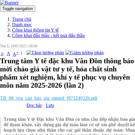
Toggle navigation
Đăng nhập
Trang chủ
Danh mục
Công khai thông tin Y tế
Công khai đấu thầu - kết quả đấu thầu
Thứ 6, 18/07/2025
|
00:00
|
+
-
A
A
A
Trung tâm Y tế đặc khu Vân Đồn thông báo
mời chào giá vật tư y tế, hóa chất sinh
phẩm xét nghiệm, khí y tế phục vụ chuyên
môn năm 2025-2026 (lần 2)
TB_08_yeu_cau_bao_gia_signed_f97124932b.pdf
Đọc bài
Lưu
Trung tâm Y tế Đặc khu Vân Đồn có nhu cầu tiếp nhận báo giá
để tham khảo, xây dựng giá dự toán làm cơ sở xin phê duyệt kế
hoạch lựa chọn nhà thầu cho các gói thầu thuộc dự toán: Mua