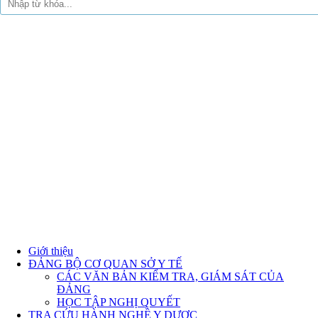
Giới thiệu
ĐẢNG BỘ CƠ QUAN SỞ Y TẾ
CÁC VĂN BẢN KIỂM TRA, GIÁM SÁT CỦA
ĐẢNG
HỌC TẬP NGHỊ QUYẾT
TRA CỨU HÀNH NGHỀ Y DƯỢC