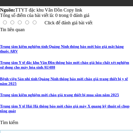
Nguồn:
TTYT đặc khu Vân Đồn
Copy link
Tổng số điểm của bài viết là:
0
trong
0
đánh giá
Click để đánh giá bài viết
Tin liên quan
Trung tâm kiểm nghiệm tỉnh Quảng Ninh thông báo mời báo giá mặt hàng
thuốc ARV
Trung tâm Y tế đặc khu Vân Đồn thông báo mời chào giá hóa chất xét nghiệm
sử dụng cho máy hóa sinh AU480
Bệnh viện Sản nhi tỉnh Quảng Ninh thông báo mời chào giá trang thiết bị y tế
năm 2025
Trung tâm kiểm nghiệm mời chào giá trang thiết bị mua sắm năm 2025
Trung tâm Y tế Hải Hà thông báo mời chào giá máy X quang kỹ thuật số chụp
tổng quát
Tìm kiếm