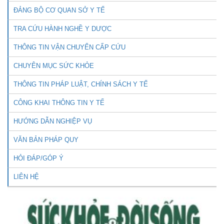
ĐẢNG BỘ CƠ QUAN SỞ Y TẾ
TRA CỨU HÀNH NGHỀ Y DƯỢC
THÔNG TIN VẬN CHUYỂN CẤP CỨU
CHUYÊN MỤC SỨC KHỎE
THÔNG TIN PHÁP LUẬT, CHÍNH SÁCH Y TẾ
CÔNG KHAI THÔNG TIN Y TẾ
HƯỚNG DẪN NGHIỆP VỤ
VĂN BẢN PHÁP QUY
HỎI ĐÁP/GÓP Ý
LIÊN HỆ