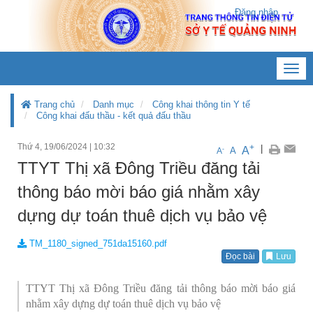
Đăng nhập
Toggl
navig
Trang chủ
Danh mục
Công khai thông tin Y tế
Công khai đấu thầu - kết quả đấu thầu
Thứ 4, 19/06/2024
|
10:32
+
|
A
-
A
A
TTYT Thị xã Đông Triều đăng tải
thông báo mời báo giá nhằm xây
dựng dự toán thuê dịch vụ bảo vệ
TM_1180_signed_751da15160.pdf
Đọc bài
Lưu
TTYT Thị xã Đông Triều đăng tải thông báo mời báo giá
nhằm xây dựng dự toán thuê dịch vụ bảo vệ