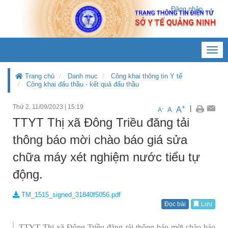
Đăng nhập
Toggl
navig
Trang chủ
Danh mục
Công khai thông tin Y tế
Công khai đấu thầu - kết quả đấu thầu
Thứ 2, 11/09/2023
|
15:19
+
|
A
-
A
A
TTYT Thị xã Đông Triều đăng tải
thông báo mời chào báo giá sửa
chữa máy xét nghiệm nước tiểu tự
động.
TM_1515_signed_31840f5056.pdf
Đọc bài
Lưu
TTYT Thị xã Đông Triều đăng tải thông báo mời chào báo