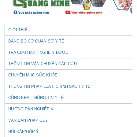
GIỚI THIỆU
ĐẢNG BỘ CƠ QUAN SỞ Y TẾ
TRA CỨU HÀNH NGHỀ Y DƯỢC
THÔNG TIN VẬN CHUYỂN CẤP CỨU
CHUYÊN MỤC SỨC KHỎE
THÔNG TIN PHÁP LUẬT, CHÍNH SÁCH Y TẾ
CÔNG KHAI THÔNG TIN Y TẾ
HƯỚNG DẪN NGHIỆP VỤ
VĂN BẢN PHÁP QUY
HỎI ĐÁP/GÓP Ý