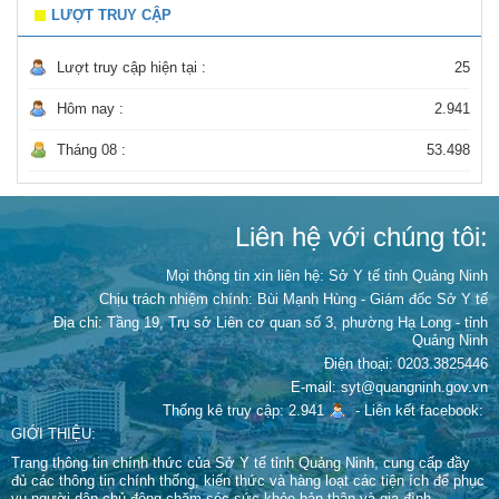
LƯỢT TRUY CẬP
Lượt truy cập hiện tại :
25
Hôm nay :
2.941
Tháng 08 :
53.498
Liên hệ với chúng tôi:
Mọi thông tin xin liên hệ: Sở Y tế tỉnh Quảng Ninh
Chịu trách nhiệm chính:
Bùi Mạnh Hùng - Giám đốc Sở Y tế
Địa chỉ: Tầng 19, Trụ sở Liên cơ quan số 3, phường Hạ Long - tỉnh
Quảng Ninh
Điện thoại: 0203.3825446
E-mail: syt@quangninh.gov.vn
Thống kê truy cập: 2.941
-
Liên kết facebook:
GIỚI THIỆU:
Trang thông tin chính thức của Sở Y tế tỉnh Quảng Ninh, cung cấp đầy
đủ các thông tin chính thống, kiến thức và hàng loạt các tiện ích để phục
vụ người dân chủ động chăm sóc sức khỏe bản thân và gia đình.