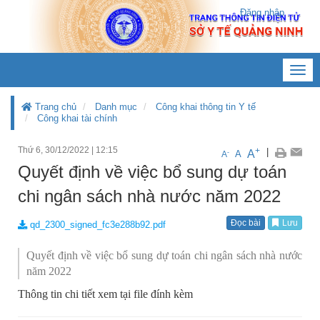
Đăng nhập
Toggl
navig
Trang chủ
Danh mục
Công khai thông tin Y tế
Công khai tài chính
Thứ 6, 30/12/2022
|
12:15
+
|
A
-
A
A
Quyết định về việc bổ sung dự toán
chi ngân sách nhà nước năm 2022
Đọc bài
Lưu
qd_2300_signed_fc3e288b92.pdf
Quyết định về việc bổ sung dự toán chi ngân sách nhà nước
năm 2022
Thông tin chi tiết xem tại file đính kèm