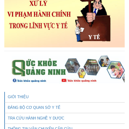
GIỚI THIỆU
ĐẢNG BỘ CƠ QUAN SỞ Y TẾ
TRA CỨU HÀNH NGHỀ Y DƯỢC
THÔNG TIN VẬN CHUYỂN CẤP CỨU