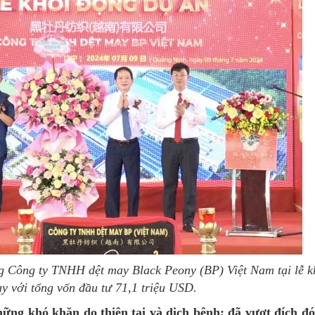
 Công ty TNHH dệt may Black Peony (BP) Việt Nam tại lễ k
y với tổng vốn đầu tư 71,1 triệu USD.
những khó khăn do thiên tai và dịch bệnh; đã vượt đích đó