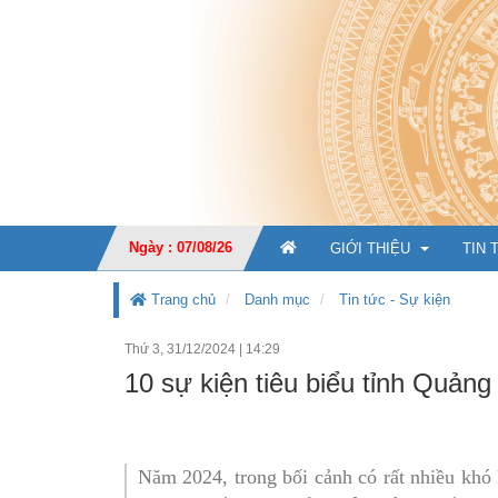
Ngày : 07/08/26
GIỚI THIỆU
TIN 
Trang chủ
Danh mục
Tin tức - Sự kiện
Thứ 3, 31/12/2024
|
14:29
GIỚI THIỆU CHUNG
10 sự kiện tiêu biểu tỉnh Quản
CHỨC NĂNG, NHIỆM V
TỔ CHỨC BỘ MÁY
Ban Giá
Năm 2024, trong bối cảnh có rất nhiều khó k
KẾ HOẠCH PHÁT TRIỂ
Văn phò