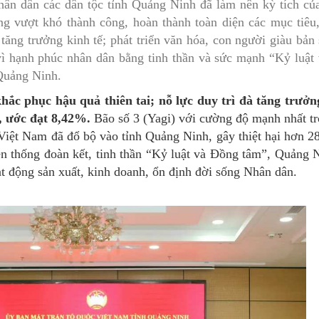
hân dân các dân tộc tỉnh Quảng Ninh đã làm nên kỳ tích của
MÁY
vụ Y
Bảo hiểm Y tế
Hiên mô, tạng
ng vượt khó thành công, hoàn thành toàn diện các mục tiêu,
tăng trưởng kinh tế; phát triển văn hóa, con người giàu bả
 NINH
vụ Dược
Phòng chống tệ nạn xã hội
 vì hạnh phúc nhân dân bằng tinh thần và sức mạnh “Kỷ luậ
 Quảng Ninh.
 Y TẾ
 tài chính
An toàn vệ sinh thực phẩm
khắc phục hậu quả thiên tai; nỗ lực duy trì đà tăng trưởng
n số và Phát triển
Khám chữa bệnh
, ước đạt 8,42%.
Bão số 3 (Yagi) với cường độ mạnh nhất t
o trợ xã hội và Trẻ em
Dược và Mỹ phẩm
 Việt Nam đã đổ bộ vào tỉnh Quảng Ninh, gây thiệt hại hơn 2
uyền thống đoàn kết, tinh thần “Kỷ luật và Đồng tâm”, Quảng
 đơn vị trực thuộc
Phòng bệnh
t động sản xuất, kinh doanh, ổn định đời sống Nhân dân.
Tài chính kế toán
Trang thiết bị y tế
Tổ chức cán bộ
Giám định
Nghiên cứu KH & CNTT