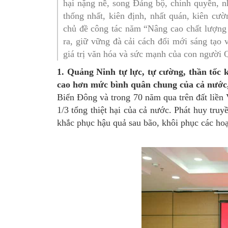
hại nặng nề, song Đảng bộ, chính quyền, n
SƠ ĐỒ TỔ CHỨC BỘ 
Nghiệp 
thống nhất, kiên định, nhất quán, kiên cườ
chủ đề công tác năm “Nâng cao chất lượng 
LỊCH SỬ Y TẾ QUẢNG
Nghiệp 
ra, giữ vững đà cải cách đổi mới sáng tạo
giá trị văn hóa và sức mạnh của con người
QUY CHẾ LÀM VIỆC SỞ
Kế hoạch
1. Quảng Ninh tự lực, tự cường, thần tốc 
Phòng Dâ
cao hơn mức bình quân chung của cả nước
Phòng Bả
Biển Đông và trong 70 năm qua trên đất liền
1/3 tổng thiệt hại của cả nước. Phát huy tr
Cơ quan,
khắc phục hậu quả sau bão, khôi phục các hoạ