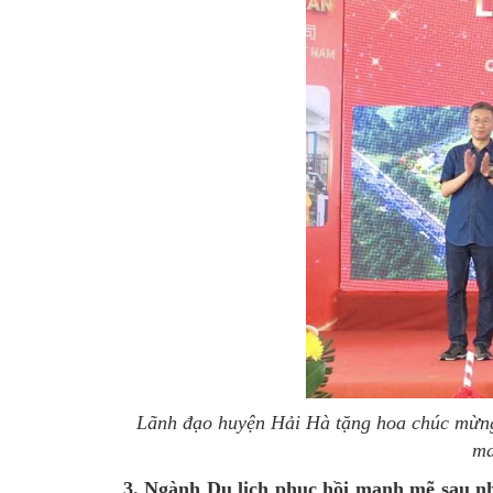
Lãnh đạo huyện Hải Hà tặng hoa chúc mừng
ma
3. Ngành Du lịch phục hồi mạnh mẽ sau 