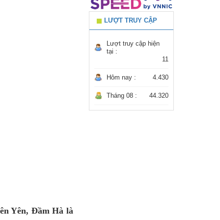
LƯỢT TRUY CẬP
Lượt truy cập hiện
tại :
11
Hôm nay :
4.430
Tháng 08 :
44.320
iên Yên, Đầm Hà là