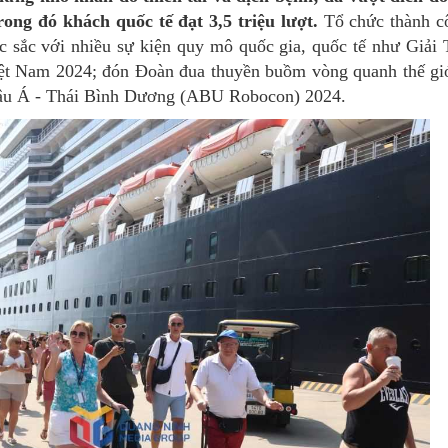
, trong đó khách quốc tế đạt 3,5 triệu lượt.
Tổ chức thành c
ặc sắc với nhiều sự kiện quy mô quốc gia, quốc tế như Giả
iệt Nam 2024; đón Đoàn đua thuyền buồm vòng quanh thế gi
châu Á - Thái Bình Dương (ABU Robocon) 2024.