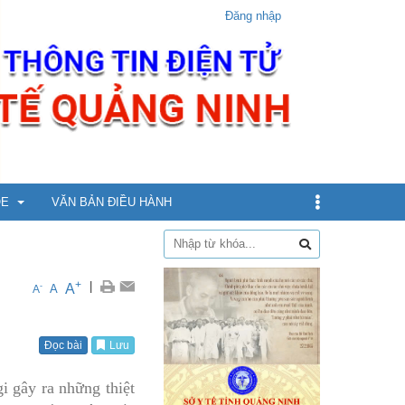
Đăng nhập
ỎE
VĂN BẢN ĐIỀU HÀNH
dịch
+
|
A
-
A
A
xin
Đọc bài
Lưu
ừ 5 - dưới 12 tuổi
i gây ra những thiệt