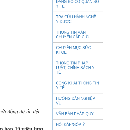
ĐẢNG BỘ CƠ QUAN SỞ
Y TẾ
TRA CỨU HÀNH NGHỀ
Y DƯỢC
THÔNG TIN VẬN
CHUYỂN CẤP CỨU
CHUYÊN MỤC SỨC
KHỎE
THÔNG TIN PHÁP
LUẬT, CHÍNH SÁCH Y
TẾ
CÔNG KHAI THÔNG TIN
Y TẾ
HƯỚNG DẪN NGHIỆP
VỤ
hởi động dự án dệt
VĂN BẢN PHÁP QUY
HỎI ĐÁP/GÓP Ý
n hơn 19 triệu lượt