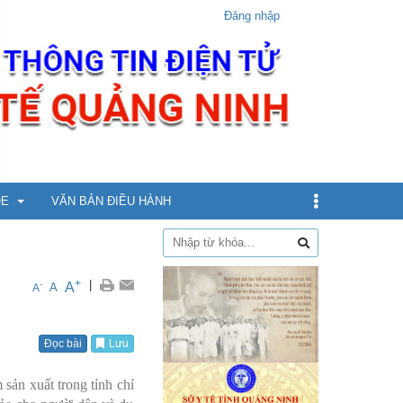
Đăng nhập
ỎE
VĂN BẢN ĐIỀU HÀNH
dịch
+
|
A
-
A
A
xin
Đọc bài
Lưu
ừ 5 - dưới 12 tuổi
sản xuất trong tỉnh chỉ