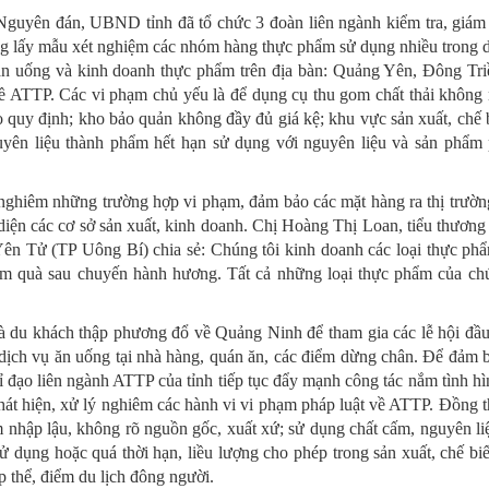
guyên đán, UBND tỉnh đã tổ chức 3 đoàn liên ngành kiểm tra, giám s
ung lấy mẫu xét nghiệm các nhóm hàng thực phẩm sử dụng nhiều trong d
ụ ăn uống và kinh doanh thực phẩm trên địa bàn: Quảng Yên, Đông Tr
ATTP. Các vi phạm chủ yếu là để dụng cụ thu gom chất thải không n
uy định; kho bảo quản không đầy đủ giá kệ; khu vực sản xuất, chế bi
uyên liệu thành phẩm hết hạn sử dụng với nguyên liệu và sản phẩm 
nghiêm những trường hợp vi phạm, đảm bảo các mặt hàng ra thị trường
diện các cơ sở sản xuất, kinh doanh. Chị Hoàng Thị Loan, tiểu thương
ên Tử (TP Uông Bí) chia sẻ: Chúng tôi kinh doanh các loại thực phẩ
àm quà sau chuyến hành hương. Tất cả những loại thực phẩm của chú
à du khách thập phương đổ về Quảng Ninh để tham gia các lễ hội đầu
 dịch vụ ăn uống tại nhà hàng, quán ăn, các điểm dừng chân. Để đả
đạo liên ngành ATTP của tỉnh tiếp tục đẩy mạnh công tác nắm tình h
hát hiện, xử lý nghiêm các hành vi vi phạm pháp luật về ATTP. Đồng th
 nhập lậu, không rõ nguồn gốc, xuất xứ; sử dụng chất cấm, nguyên li
 dụng hoặc quá thời hạn, liều lượng cho phép trong sản xuất, chế b
p thể, điểm du lịch đông người.