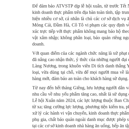
Để đảm bảo ATVSTP dịp lễ hội xuân, từ trước Tết N
kinh doanh thực phẩm trên địa bàn toàn tỉnh, tập tr
hiện nhiều cơ sở, cá nhân là chủ các cơ sở dịch v
Móng Cái, Đầm Hà, Cô Tô vi phạm các quy định về 
xúc trực tiếp với thực phẩm không mang bảo hộ theo q
vật xâm nhập; không phân loại, bảo quản riêng ng
doanh.
Với quan điểm của các ngành chức năng là xử phạt 
đã nâng cao nhận thức, ý thức của những người đại 
Làng Nương, trong khuôn viên Di tích danh thắng Y
loại, vừa dùng tại chỗ, vừa để mọi người mua về l
hàng mới, đảm bảo an toàn cho khách hàng sử dụng.
Từ nay đến hết tháng Giêng, lưu lượng người dân v
nhu cầu về nhu yếu phẩm tăng cao, nhất là sử dụng
Lễ hội Xuân năm 2024, các lực lượng thuộc Ban Chỉ 
từ xa; tăng cường lực lượng, phương tiện kiểm tra, p
xử lý các hành vi vận chuyển, kinh doanh thực phẩm
phụ gia, chất bảo quản ngoài danh mục được phép sử
tại các cơ sở kinh doanh nhà hàng ăn uống, bếp ăn tậ