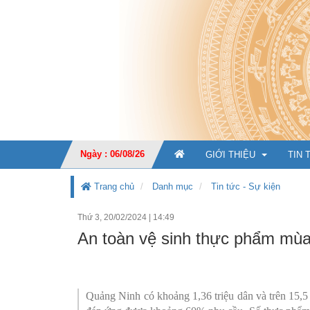
Ngày : 06/08/26
GIỚI THIỆU
TIN 
Trang chủ
Danh mục
Tin tức - Sự kiện
Thứ 3, 20/02/2024
|
14:49
GIỚI THIỆU CHUNG
An toàn vệ sinh thực phẩm mùa 
CHỨC NĂNG, NHIỆM V
TỔ CHỨC BỘ MÁY
Ban Giá
Quảng Ninh có khoảng 1,36 triệu dân và trên 15,5 
KẾ HOẠCH PHÁT TRIỂ
Văn phò