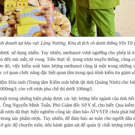
nh doanh tại khu vực Làng Nương, Khu di tích và danh thắng Yên Tử
ẩm được sử dụng nhiều. Tuy nhiên, methanol vượt ngưỡng cho phép là 
n đến mù mắt, tử vong. Trên thực tế, trong rượu truyền thống, cũng 
 Do đó, việc kiểm soát hàm lượng methanol cũng là một trong những 
c cơ quan chức năng đặc biệt quan tâm trong quá trình kiểm tra giám sá
 Hóa sinh (Trung tâm Kiểm soát bệnh tật tỉnh Quảng Ninh) cho biết
.000mg/l; còn với rượu pha chế thì dưới 100mg/l.
 một trong những biện pháp được các lực lượng liên ngành của tỉnh hết
ớn. Ông Nguyễn Minh Tuấn, Phó Giám đốc Sở Y tế, cho biết: Qua kiểm t
n xuất rượu đã thực hiện nghiêm công tác đảm bảo ATVSTP, chưa phát h
i trong sản phẩm rượu. Tuy nhiên, để đảm bảo an toàn cho người dân t
ở góc độ chuyên môn, tiến hành giám sát để quản lý chất lượng rượu l