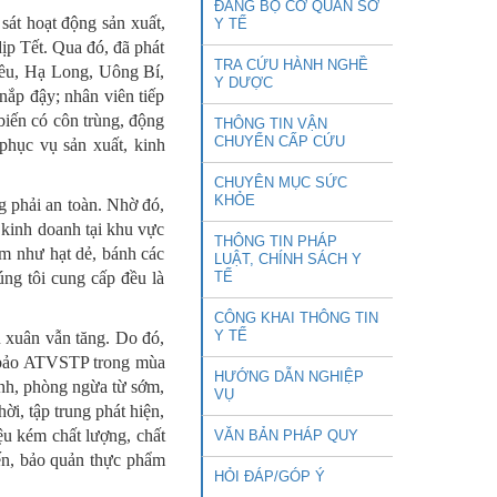
ĐẢNG BỘ CƠ QUAN SỞ
át hoạt động sản xuất,
Y TẾ
ịp Tết. Qua đó, đã phát
TRA CỨU HÀNH NGHỀ
iều, Hạ Long, Uông Bí,
Y DƯỢC
ắp đậy; nhân viên tiếp
ến có côn trùng, động
THÔNG TIN VẬN
CHUYỂN CẤP CỨU
phục vụ sản xuất, kinh
CHUYÊN MỤC SỨC
KHỎE
 phải an toàn. Nhờ đó,
 kinh doanh tại khu vực
THÔNG TIN PHÁP
m như hạt dẻ, bánh các
LUẬT, CHÍNH SÁCH Y
ng tôi cung cấp đều là
TẾ
CÔNG KHAI THÔNG TIN
Y TẾ
 xuân vẫn tăng. Do đó,
m bảo ATVSTP trong mùa
HƯỚNG DẪN NGHIỆP
ình, phòng ngừa từ sớm,
VỤ
ời, tập trung phát hiện,
ệu kém chất lượng, chất
VĂN BẢN PHÁP QUY
iến, bảo quản thực phẩm
HỎI ĐÁP/GÓP Ý