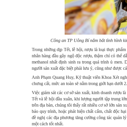
Công an TP Uông Bí nắm bắt tình hình ki
Trong những dịp Tết, lễ hội, rượu là loại thực ph
nhân hàng đầu gây ngộ độc rượu, thậm chí có thể dẫ
methanol nhất định sinh ra trong quá trình ủ men.
người sản xuất đặc biệt phải lưu ý, cũng như được cá
Anh Phạm Quang Huy, Kỹ thuật viên Khoa Xét nghiệm
chưng cất, mức an toàn sẽ nằm trong giới hạn dưới 2
Việc giám sát các cơ sở sản xuất, kinh doanh rượu là
Tết và lễ hội đầu xuân, khi lượng người tập trung l
trên địa bàn, chúng tôi thấy rất nhiều cơ sở lớn sả
bảo quy trình, hoặc phát hiện chất cấm, chất độc hạ
đề nghị các địa phương tăng cường công tác quản lý 
một cách tốt nhất.