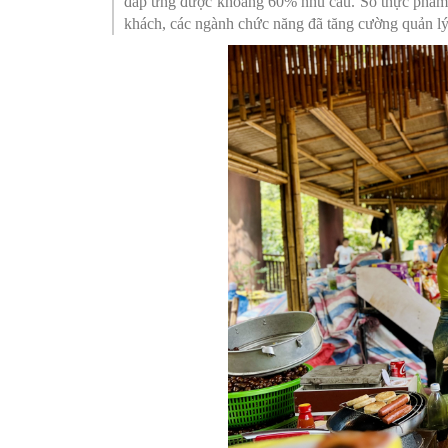
đáp ứng được khoảng 60% nhu cầu. Số thực phẩm 
khách, các ngành chức năng đã tăng cường quản lý
SƠ ĐỒ TỔ CHỨC BỘ 
Nghiệp 
LỊCH SỬ Y TẾ QUẢNG
Nghiệp 
QUY CHẾ LÀM VIỆC SỞ
Kế hoạch
Phòng Dâ
Phòng Bả
Cơ quan,