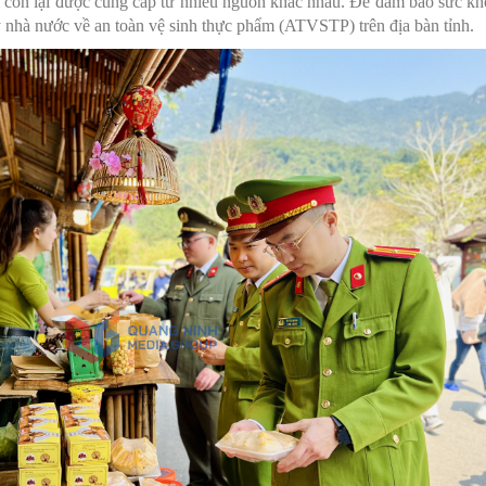
còn lại được cung cấp từ nhiều nguồn khác nhau. Để đảm bảo sức kh
 nhà nước về an toàn vệ sinh thực phẩm (ATVSTP) trên địa bàn tỉnh.
MÁY
vụ Y
Bảo hiểm Y tế
Hiên mô, tạng
 NINH
vụ Dược
Phòng chống tệ nạn xã hội
 Y TẾ
 tài chính
An toàn vệ sinh thực phẩm
n số và Phát triển
Khám chữa bệnh
o trợ xã hội và Trẻ em
Dược và Mỹ phẩm
 đơn vị trực thuộc
Phòng bệnh
Tài chính kế toán
Trang thiết bị y tế
Tổ chức cán bộ
Giám định
Nghiên cứu KH & CNTT