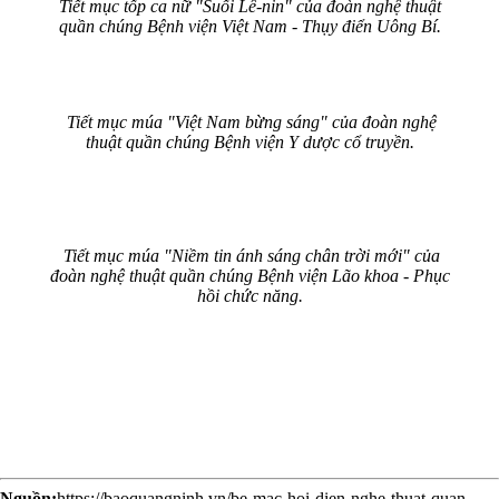
Tiết mục tốp ca nữ "Suối Lê-nin" của đoàn nghệ thuật
quần chúng Bệnh viện Việt Nam - Thụy điển Uông Bí.
Tiết mục múa "Việt Nam bừng sáng" của đoàn nghệ
thuật quần chúng Bệnh viện Y dược cổ truyền.
Tiết mục múa "Niềm tin ánh sáng chân trời mới" của
đoàn nghệ thuật quần chúng Bệnh viện Lão khoa - Phục
hồi chức năng.
Nguồn:
https://baoquangninh.vn/be-mac-hoi-dien-nghe-thuat-quan-