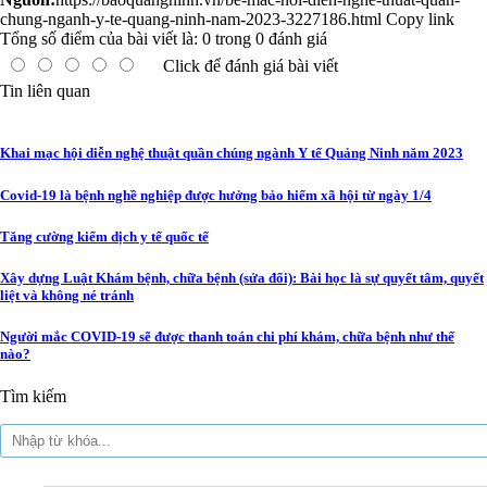
chung-nganh-y-te-quang-ninh-nam-2023-3227186.html
Copy link
Tổng số điểm của bài viết là:
0
trong
0
đánh giá
Click để đánh giá bài viết
Tin liên quan
Khai mạc hội diễn nghệ thuật quần chúng ngành Y tế Quảng Ninh năm 2023
Covid-19 là bệnh nghề nghiệp được hưởng bảo hiểm xã hội từ ngày 1/4
Tăng cường kiểm dịch y tế quốc tế
Xây dựng Luật Khám bệnh, chữa bệnh (sửa đổi): Bài học là sự quyết tâm, quyết
liệt và không né tránh
Người mắc COVID-19 sẽ được thanh toán chi phí khám, chữa bệnh như thế
nào?
Tìm kiếm