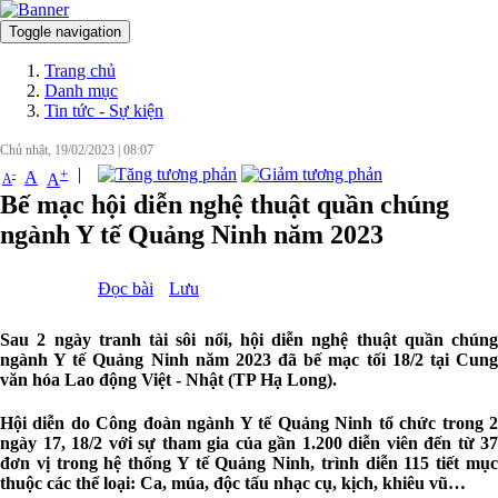
Toggle navigation
Đăng nhập
Trang chủ
Danh mục
Tin tức - Sự kiện
Chủ nhật, 19/02/2023
|
08:07
|
+
-
A
A
A
Bế mạc hội diễn nghệ thuật quần chúng
ngành Y tế Quảng Ninh năm 2023
Đọc bài
Lưu
Sau 2 ngày tranh tài sôi nổi, hội diễn nghệ thuật quần chúng
ngành Y tế Quảng Ninh năm 2023 đã bế mạc tối 18/2 tại Cung
văn hóa Lao động Việt - Nhật (TP Hạ Long).
Hội diễn do Công đoàn ngành Y tế Quảng Ninh tổ chức trong 2
ngày 17, 18/2 với sự tham gia của gần 1.200 diễn viên đến từ 37
đơn vị trong hệ thống Y tế Quảng Ninh, trình diễn 115 tiết mục
thuộc các thể loại: Ca, múa, độc tấu nhạc cụ, kịch, khiêu vũ…