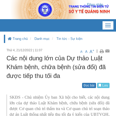
Đăng nhập
Toggl
navig
Trang chủ
Danh mục
Tin tức - Sự kiện
Thứ 4, 21/12/2022
|
11:07
+
|
A
-
A
A
Các nội dung lớn của Dự thảo Luật
Khám bệnh, chữa bệnh (sửa đổi) đã
được tiếp thu tối đa
Đọc bài
Lưu
SKĐS - Chủ nhiệm Ủy ban Xã hội cho biết, các nội dung
lớn của dự thảo Luật Khám bệnh, chữa bệnh (sửa đổi) đã
được Cơ quan chủ trì thẩm tra và Cơ quan chủ trì soạn thảo
dự án Luật thống nhất tiếp thu tối đa ý kiến của UBTVQH,