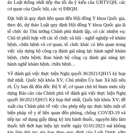
án Luật thống nhất tiếp thu tối đa ý kiến của UBTVQH, các
cơ quan của Quốc hội, các vị ĐBQH.
Đặc biệt là quy định liên quan đến Hội đồng Y khoa Quốc gia,
theo đó, dự thảo Luật quy định Hội đồng Y khoa Quốc gia là
tổ chức do Thủ tướng Chính phủ thành lập, có các nhiệm vụ:
Chủ trì phối hợp với các tổ chức xã hội - nghề nghiệp về khám
bệnh, chữa bệnh và cơ quan, tổ chức khác có liên quan trong
việc xây dựng bộ công cụ đánh giá năng lực hành nghề khám
bệnh, chữa bệnh; Ban hành bộ công cụ đánh giá năng lực
hành nghề khám bệnh, chữa bệnh…
Về đánh giá việc thực hiện Nghị quyết 30/2021/QH15 kỳ họp
thứ nhất, Quốc hội khóa XV, Chủ nhiệm Ủy ban Xã hội nêu
rõ, Ủy ban đã đôn đốc Bộ Y tế, cơ quan chủ trì tham mưu xây
dựng Báo cáo của Chính phủ về đánh giá việc thực hiện Nghị
quyết 30/2021/QH15 Kỳ họp thứ nhất, Quốc hội khóa XV; đề
xuất của Chính phủ về việc cho phép tiếp tục thực hiện một số
biện pháp về y tế liên quan đến phòng, chống COVID-19 và
tiếp tục sử dụng giấy đăng ký lưu hành thuốc, nguyên liệu làm
thuốc hết thời hạn hiệu lực trước ngày 01/01/2023 mà không
kịp làm thủ tục gia hạn theo quy định của Luật Dược sớm