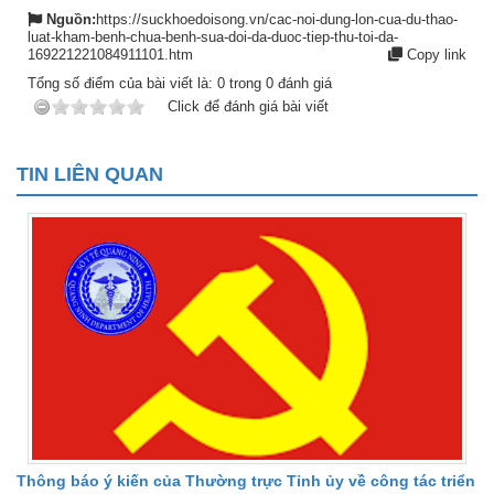
Nguồn:
https://suckhoedoisong.vn/cac-noi-dung-lon-cua-du-thao-
luat-kham-benh-chua-benh-sua-doi-da-duoc-tiep-thu-toi-da-
169221221084911101.htm
Copy link
Tổng số điểm của bài viết là:
0
trong
0
đánh giá
Click để đánh giá bài viết
TIN LIÊN QUAN
Thông báo ý kiến của Thường trực Tỉnh ủy về công tác triển