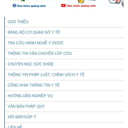
GIỚI THIỆU
ĐẢNG BỘ CƠ QUAN SỞ Y TẾ
TRA CỨU HÀNH NGHỀ Y DƯỢC
THÔNG TIN VẬN CHUYỂN CẤP CỨU
CHUYÊN MỤC SỨC KHỎE
THÔNG TIN PHÁP LUẬT, CHÍNH SÁCH Y TẾ
CÔNG KHAI THÔNG TIN Y TẾ
HƯỚNG DẪN NGHIỆP VỤ
VĂN BẢN PHÁP QUY
HỎI ĐÁP/GÓP Ý
LIÊN HỆ