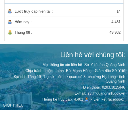
Lượt truy cập hiện tại :
14
Hôm nay :
4.481
Tháng 08 :
49.932
Liên hệ với chúng tôi:
Mọi thông tin xin liên hệ: Sở Y tế tỉnh Quảng Ninh
Chịu trách nhiệm chính:
Bùi Mạnh Hùng - Giám đốc Sở Y tế
Địa chỉ: Tầng 19, Trụ sở Liên cơ quan số 3, phường Hạ Long - tỉnh
Quảng Ninh
Điện thoại: 0203.3825446
E-mail: syt@quangninh.gov.vn
Thống kê truy cập: 4.481
-
Liên kết facebook:
GIỚI THIỆU:
Trang thông tin chính thức của Sở Y tế tỉnh Quảng Ninh, cung cấp đầy
đủ các thông tin chính thống, kiến thức và hàng loạt các tiện ích để phục
vụ người dân chủ động chăm sóc sức khỏe bản thân và gia đình.