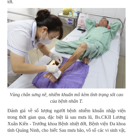
tới.
Vùng chân sưng nề, nhiễm khuẩn mô kèm tình trạng sốt cao
của bệnh nhân T.
Đánh giá về số lượng người bệnh nhiễm khuẩn nhập viện
trong thời gian qua, đặc biệt là sau mưa lũ, Bs.CKII Lương
Xuân Kiên - Trưởng khoa Bệnh nhiệt đới, Bệnh viện Đa khoa
tỉnh Quảng Ninh, cho biết: Sau mưa bão, vô số các vi sinh vật,