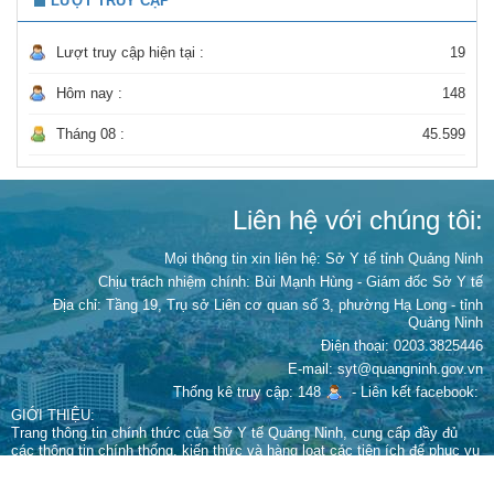
LƯỢT TRUY CẬP
Lượt truy cập hiện tại :
19
Hôm nay :
148
Tháng 08 :
45.599
Liên hệ với chúng tôi:
Mọi thông tin xin liên hệ: Sở Y tế tỉnh Quảng Ninh
Chịu trách nhiệm chính:
Bùi Mạnh Hùng - Giám đốc Sở Y tế
Địa chỉ: Tầng 19, Trụ sở Liên cơ quan số 3, phường Hạ Long - tỉnh
Quảng Ninh
Điện thoại: 0203.3825446
E-mail: syt@quangninh.gov.vn
Thống kê truy cập: 148
-
Liên kết facebook:
GIỚI THIỆU:
Trang thông tin chính thức của Sở Y tế Quảng Ninh, cung cấp đầy đủ
các thông tin chính thống, kiến thức và hàng loạt các tiện ích để phục vụ
người dân chủ động chăm sóc sức khỏe bản thân và gia đình.