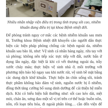
Nhiều nhân nhập viện điều trị trong tình trạng sốt cao, nhiễm
khuẩn đang điều trị tại khoa Bệnh nhiệt đới.
Để phòng tránh nguy cơ mắc các bệnh nhiễm khuẩn sau mưa
lũ, Trưởng khoa Bệnh nhiệt đới khuyến cáo người dân thực
hiện các biện pháp phòng chống các bệnh ngoài da, nhiễm
khuẩn sau bão lũ, như: Vệ sinh cá nhân hàng ngày, rửa tay với
xà phòng; không nên tiếp xúc trực tiếp với đất, nước bẩn ứ
đọng lâu ngày, đặc biệt là khi có vết thương ngoài da, trầy
xước chảy máu; thực hiện vệ sinh nhà ở, môi trường với
phương tiện bảo hộ ngay sau khi nước rút, vệ sinh bề mặt bằng
các dung dịch khử khuẩn. Thực hiện ăn chín uống sôi, tránh
thực phẩm không bảo đảm vệ sinh, nguồn nước bị ô nhiễm,
đồng thời tăng cường bổ sung dinh dưỡng để cải thiện hệ miễn
dịch. Khi có biểu hiện bất thường như: sốt cao kéo dài, mệt
mỏi, chán ăn, sưng đau một số vị trí trên cơ thể hoặc buồn nôn,
nôn, rối loạn tiêu hóa, đi ngoài phân lỏng… cần đến viện để