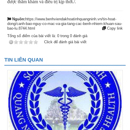
được thăm khám và điều trị kịp thời./.
Nguồn:
https://www.benhviendakhoatinhquangninh.vn/tin-hoat-
dong/canh-bao-nguy-co-mac-va-gia-tang-cac-benh-nhiem-khuan-sau-
bao-lu.8744.html
Copy link
Tổng số điểm của bài viết là:
0
trong
0
đánh giá
Click để đánh giá bài viết
TIN LIÊN QUAN