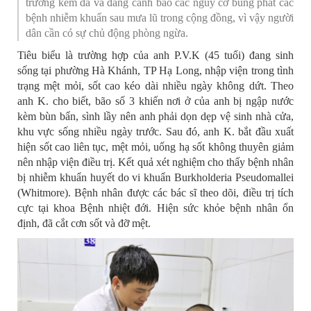
trường kém đã và đang cảnh báo các nguy cơ bùng phát các
bệnh nhiễm khuẩn sau mưa lũ trong cộng đồng, vì vậy người
dân cần có sự chủ động phòng ngừa.
Tiêu biểu là trường hợp của anh P.V.K (45 tuổi) đang sinh
sống tại phường Hà Khánh, TP Hạ Long, nhập viện trong tình
trạng mệt mỏi, sốt cao kéo dài nhiều ngày không dứt. Theo
anh K. cho biết, bão số 3 khiến nơi ở của anh bị ngập nước
kèm bùn bẩn, sình lầy nên anh phải dọn dẹp vệ sinh nhà cửa,
khu vực sống nhiều ngày trước. Sau đó, anh K. bắt đầu xuất
hiện sốt cao liên tục, mệt mỏi, uống hạ sốt không thuyên giảm
nên nhập viện điều trị. Kết quả xét nghiệm cho thấy bệnh nhân
bị nhiễm khuẩn huyết do vi khuẩn Burkholderia Pseudomallei
(Whitmore). Bệnh nhân được các bác sĩ theo dõi, điều trị tích
cực tại khoa Bệnh nhiệt đới. Hiện sức khỏe bệnh nhân ổn
định, đã cắt cơn sốt và đỡ mệt.