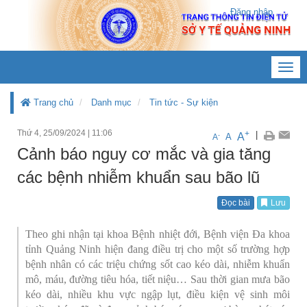
Đăng nhập
Toggl
navig
Trang chủ
Danh mục
Tin tức - Sự kiện
Thứ 4, 25/09/2024
|
11:06
+
|
A
-
A
A
Cảnh báo nguy cơ mắc và gia tăng
các bệnh nhiễm khuẩn sau bão lũ
Đọc bài
Lưu
Theo ghi nhận tại khoa Bệnh nhiệt đới, Bệnh viện Đa khoa
tỉnh Quảng Ninh hiện đang điều trị cho một số trường hợp
bệnh nhân có các triệu chứng sốt cao kéo dài, nhiễm khuẩn
mô, máu, đường tiêu hóa, tiết niệu… Sau thời gian mưa bão
kéo dài, nhiều khu vực ngập lụt, điều kiện vệ sinh môi