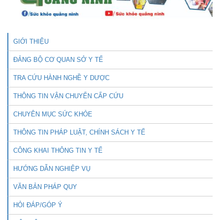
GIỚI THIỆU
ĐẢNG BỘ CƠ QUAN SỞ Y TẾ
TRA CỨU HÀNH NGHỀ Y DƯỢC
THÔNG TIN VẬN CHUYỂN CẤP CỨU
CHUYÊN MỤC SỨC KHỎE
THÔNG TIN PHÁP LUẬT, CHÍNH SÁCH Y TẾ
CÔNG KHAI THÔNG TIN Y TẾ
HƯỚNG DẪN NGHIỆP VỤ
VĂN BẢN PHÁP QUY
HỎI ĐÁP/GÓP Ý