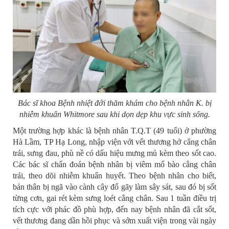
Bác sĩ khoa Bệnh nhiệt đới thăm khám cho bệnh nhân K. bị
nhiễm khuẩn Whitmore sau khi dọn dẹp khu vực sinh sống.
Một trường hợp khác là bệnh nhân T.Q.T (49 tuổi) ở phường
Hà Lầm, TP Hạ Long, nhập viện với vết thương hở cẳng chân
trái, sưng đau, phù nề có dấu hiệu mưng mủ kèm theo sốt cao.
Các bác sĩ chẩn đoán bệnh nhân bị viêm mổ bào cẳng chân
trái, theo dõi nhiễm khuẩn huyết. Theo bệnh nhân cho biết,
bản thân bị ngã vào cành cây đổ gãy làm sây sát, sau đó bị sốt
từng cơn, gai rét kèm sưng loét cẳng chân. Sau 1 tuần điều trị
tích cực với phác đồ phù hợp, đến nay bệnh nhân đã cắt sốt,
vết thương đang dần hồi phục và sớm xuất viện trong vài ngày