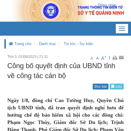
Đăng nhập
Toggl
navig
Trang chủ
Danh mục
Tin tức - Sự kiện
Thứ 3, 01/08/2023
|
21:11
+
|
A
-
A
A
Công bố quyết định của UBND tỉnh
về công tác cán bộ
Đọc bài
Lưu
Ngày 1/8, đồng chí Cao Tường Huy, Quyền Chủ
tịch UBND tỉnh, đã trao quyết định nghỉ hưu để
hưởng chế độ bảo hiểm xã hội cho các đồng chí:
Phạm Ngọc Thủy, Giám đốc Sở Du lịch; Trịnh
Đăng Thanh, Phó Giám đốc Sở Du lịch; Phạm Văn