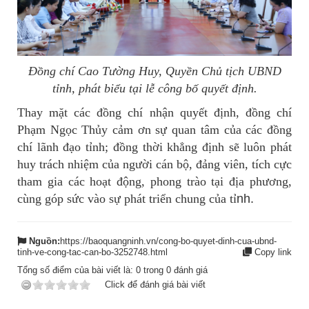
Đồng chí Cao Tường Huy, Quyền Chủ tịch UBND
tỉnh, phát biểu tại lễ công bố quyết định.
Thay mặt các đồng chí nhận quyết định, đồng chí
Phạm Ngọc Thủy cảm ơn sự quan tâm của các đồng
chí lãnh đạo tỉnh; đồng thời khẳng định sẽ luôn phát
huy trách nhiệm của người cán bộ, đảng viên, tích cực
tham gia các hoạt động, phong trào tại địa phương,
cùng góp sức vào sự phát triển chung của tỉ
nh.
Nguồn:
https://baoquangninh.vn/cong-bo-quyet-dinh-cua-ubnd-
tinh-ve-cong-tac-can-bo-3252748.html
Copy link
Tổng số điểm của bài viết là:
0
trong
0
đánh giá
Click để đánh giá bài viết