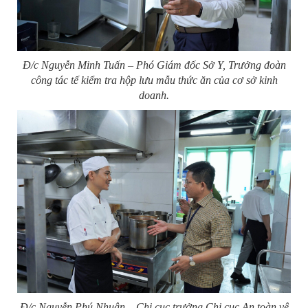
Đ/c Nguyễn Minh Tuấn – Phó Giám đốc Sở Y, Trưởng đoàn
công tác tế kiểm tra hộp lưu mẫu thức ăn của cơ sở kinh
doanh.
Đ/c Nguyễn Phú Nhuận – Chi cục trưởng Chi cục An toàn vệ