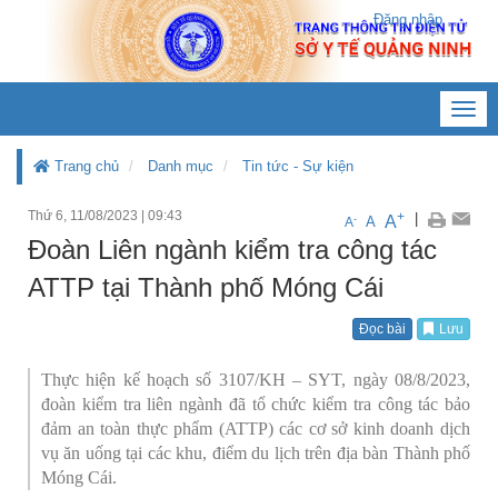
Đăng nhập
Toggl
navig
Trang chủ
Danh mục
Tin tức - Sự kiện
Thứ 6, 11/08/2023
|
09:43
+
|
A
-
A
A
Đoàn Liên ngành kiểm tra công tác
ATTP tại Thành phố Móng Cái
Đọc bài
Lưu
Thực hiện kế hoạch số 3107/KH – SYT, ngày 08/8/2023,
đoàn kiểm tra liên ngành đã tổ chức kiểm tra công tác bảo
đảm an toàn thực phẩm (ATTP) các cơ sở kinh doanh dịch
vụ ăn uống tại các khu, điểm du lịch trên địa bàn Thành phố
Móng Cái.