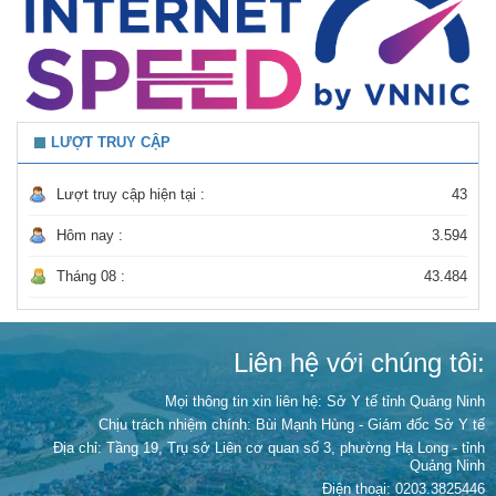
LƯỢT TRUY CẬP
Lượt truy cập hiện tại :
43
Hôm nay :
3.594
Tháng 08 :
43.484
Liên hệ với chúng tôi:
Mọi thông tin xin liên hệ: Sở Y tế tỉnh Quảng Ninh
Chịu trách nhiệm chính:
Bùi Mạnh Hùng - Giám đốc Sở Y tế
Địa chỉ: Tầng 19, Trụ sở Liên cơ quan số 3, phường Hạ Long - tỉnh
Quảng Ninh
Điện thoại: 0203.3825446