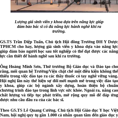
Lượng giá sinh viên y khoa dựa trên năng lực giúp
đảm bảo bác sĩ có đủ năng lực hành nghề khi ra
trường.
GS.TS Trần Diệp Tuấn, Chủ tịch Hội đồng Trường ĐH Y Dược
TPHCM cho hay, lượng giá sinh viên y khoa dựa vào năng lực
giúp đảm bảo người học sau tốt nghiệp có thể đạt được các năng
lực cần thiết để hành nghề sau khi ra trường.
Ông Hoàng Minh Sơn, Thứ trưởng Bộ Giáo dục và Đào tạo cho
rằng, mối quan hệ Trường/Viện chặt chẽ một điều kiện không thể
thiếu trong việc đào tạo ra các thầy thuốc có tay nghề vững vàng.
Hội nghị lần này thể hiện sự đổi mới mạnh mẽ trong việc đào tạo
y khoa, giúp các bộ ngành xây dựng, hoàn thiện bộ chuẩn
chương trình đào tạo trong lĩnh vực sức khỏe. Ngoài ra, nâng cao
chất lượng và tiếp tục phát triển, mở rộng quy mô để đáp ứng
được nhu cầu đầu ra của các bác sĩ.
Theo GS.TS Lê Quang Cường, Chủ tịch Hội Giáo dục Y học Việt
Nam, hội nghị quy tụ gần 1.000 cá nhân quan tâm đến giáo dục y