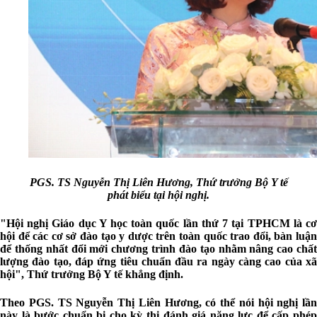
PGS. TS Nguyễn Thị Liên Hương, Thứ trưởng Bộ Y tế
phát biểu tại hội nghị.
"Hội nghị Giáo dục Y học toàn quốc lần thứ 7 tại TPHCM là cơ
hội để các cơ sở đào tạo y dược trên toàn quốc trao đổi, bàn luận
để thống nhất đổi mới chương trình đào tạo nhằm nâng cao chất
lượng đào tạo, đáp ứng tiêu chuẩn đầu ra ngày càng cao của xã
hội", Thứ trưởng Bộ Y tế khẳng định.
Theo PGS. TS Nguyễn Thị Liên Hương, có thể nói hội nghị lần
này là bước chuẩn bị cho kỳ thi đánh giá năng lực để cấp phép