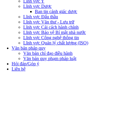
Lĩnh vực Y
Lĩnh vực Dược
Ban tin cảnh giác dược
Lĩnh vực Đấu thầu
Lĩnh vực Văn thư - Lưu trữ
Lĩnh vực Cải cách hành chính
Lĩnh vực Bảo vệ Bí mật nhà nước
Lĩnh vực Công nghệ thông tin
Lĩnh vực Quản lý chất lượng (ISO)
Văn bản pháp quy
Văn bản chỉ đạo điều hành
Văn bản quy phạm pháp luật
Hỏi đáp/Góp ý
Liên hệ