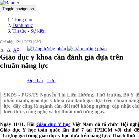
Toggle navigation
Đăng nhập
Trang chủ
Danh mục
Tin tức - Sự kiện
Chủ nhật, 12/11/2023
|
08:31
|
+
-
A
A
A
Giáo dục y khoa cần đánh giá dựa trên
chuẩn năng lực
Đọc bài
Lưu
SKĐS - PGS.TS Nguyễn Thị Liên Hương, Thứ trưởng Bộ Y tế
nhấn mạnh, giáo dục y khoa cần đánh giá dựa trên chuẩn năng
lực, đây cũng là ngành cần đổi mới không ngừng, cập nhật các
kiến thức, công nghệ và kỹ thuật mới từng ngày.
Ngày 11/11, Hội
Giáo dục Y học
Việt Nam đã tổ chức Hội ngh
Giáo dục Y học toàn quốc lần thứ 7 tại TPHCM với chủ đề
"Lượng giá trong giáo dục y học dựa trên năng lực: Thách thức -