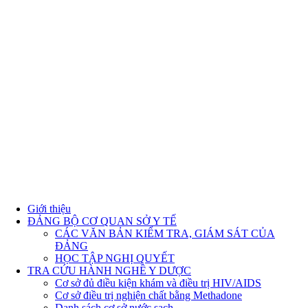
Giới thiệu
ĐẢNG BỘ CƠ QUAN SỞ Y TẾ
CÁC VĂN BẢN KIỂM TRA, GIÁM SÁT CỦA
ĐẢNG
HỌC TẬP NGHỊ QUYẾT
TRA CỨU HÀNH NGHỀ Y DƯỢC
Cơ sở đủ điều kiện khám và điều trị HIV/AIDS
Cơ sở điều trị nghiện chất bằng Methadone
Danh sách cơ sở nước sạch