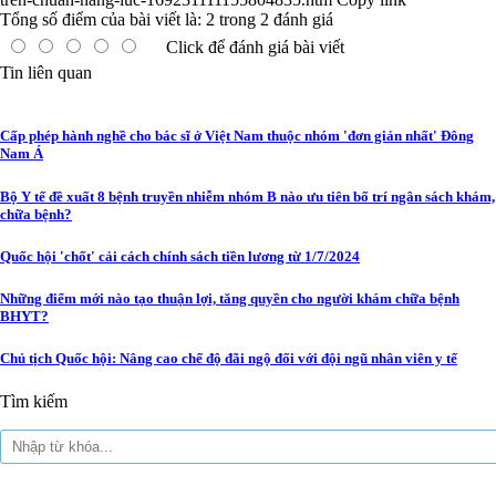
Tổng số điểm của bài viết là:
2
trong
2
đánh giá
Click để đánh giá bài viết
Tin liên quan
Cấp phép hành nghề cho bác sĩ ở Việt Nam thuộc nhóm 'đơn giản nhất' Đông
Nam Á
Bộ Y tế đề xuất 8 bệnh truyền nhiễm nhóm B nào ưu tiên bố trí ngân sách khám,
chữa bệnh?
Quốc hội 'chốt' cải cách chính sách tiền lương từ 1/7/2024
Những điểm mới nào tạo thuận lợi, tăng quyền cho người khám chữa bệnh
BHYT?
Chủ tịch Quốc hội: Nâng cao chế độ đãi ngộ đối với đội ngũ nhân viên y tế
Tìm kiếm