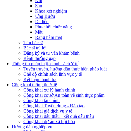
Nhi
Sản
Khoa xét nghiệm
Ưng Bướu
Da liễu
Phục hồi chức năng
Mắt
Răng hàm mặt
Tìm bác sĩ
Bác sĩ trả lời
Đăng ký và tư vấn khám bệnh
Bệnh thường gặp
Thông tin pháp luật, chính sách Y tế
Tuyên truyền, hướng dẫn thực hiện pháp luật
Chế độ chính sách lĩnh vực y tế
Kết luận thanh tra
Công khai thông tin Y tế
Công khai xư lý hành chính
Công khai cơ sở An toàn vệ sinh thực phẩm
Công khai tài chính
Công khai Tuyển dụng - Đào tạo
Công khai giá dịch vụ y tế
Công khai đấu thầu - kết quả đấu thầu
Công khai dự án xã hội hóa
Hướng dẫn nghiệp vụ