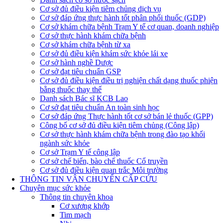
Cơ sở đủ điều kiện tiêm chủng dịch vụ
Cơ sở đáp ứng thực hành tốt phân phối thuốc (GDP)
Cơ sở khám chữa bệnh Trạm Y tế cơ quan, doanh nghiệp
Cơ sở thực hành khám chữa bệnh
Cơ sở khám chữa bệnh từ xa
Cơ sở đủ điều kiện khám sức khỏe lái xe
Cơ sở hành nghề Dược
Cơ sở đạt tiêu chuẩn GSP
Cơ sở đủ điều kiện điều trị nghiện chất dạng thuốc phiện
bằng thuốc thay thế
Danh sách Bác sĩ KCB Lao
Cơ sở đạt tiêu chuẩn An toàn sinh học
Cơ sở đáp ứng Thực hành tốt cơ sở bán lẻ thuốc (GPP)
Công bố cơ sở đủ điều kiện tiêm chủng (Công lập)
Cơ sở thực hành khám chữa bệnh trong đào tạo khối
ngành sức khỏe
Cơ sở Trạm Y tế công lập
Cơ sở chế biến, bào chế thuốc Cổ truyền
Cơ sở đủ điều kiện quan trắc Môi trường
THÔNG TIN VẬN CHUYỂN CẤP CỨU
Chuyên mục sức khỏe
Thông tin chuyên khoa
Cơ xương khớp
Tim mạch