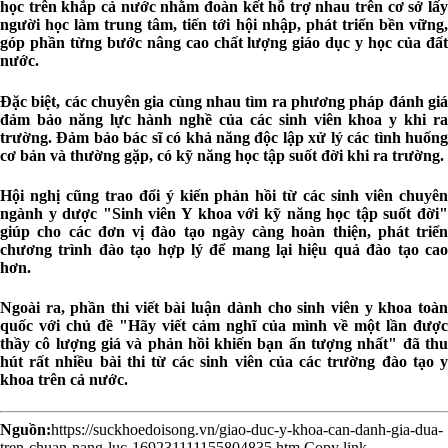
học trên khắp cả nước nhằm đoàn kết hỗ trợ nhau trên cơ sở lấy
người học làm trung tâm, tiến tới hội nhập, phát triển bền vững,
góp phần từng bước nâng cao chất lượng giáo dục y học của đất
nước.
Đặc biệt, các chuyên gia cùng nhau tìm ra phương pháp đánh giá
đảm bảo năng lực hành nghề của các sinh viên khoa y khi ra
trường. Đảm bảo bác sĩ có khả năng độc lập xử lý các tình huống
cơ bản và thường gặp, có kỹ năng học tập suốt đời khi ra trường.
Hội nghị cũng trao đổi ý kiến phản hồi từ các sinh viên chuyên
ngành y dược "Sinh viên Y khoa với kỹ năng học tập suốt đời"
giúp cho các đơn vị đào tạo ngày càng hoàn thiện, phát triển
chương trình đào tạo hợp lý để mang lại hiệu quả đào tạo cao
hơn.
Ngoài ra, phần thi viết bài luận dành cho sinh viên y khoa toàn
quốc với chủ đề "Hãy viết cảm nghĩ của mình về một lần được
thầy cô lượng giá và phản hồi khiến bạn ấn tượng nhất" đã thu
hút rất nhiều bài thi từ các sinh viên của các trường đào tạo y
khoa trên cả nước.
Nguồn:
https://suckhoedoisong.vn/giao-duc-y-khoa-can-danh-gia-dua-
tren-chuan-nang-luc-169231111155804835.htm
Copy link