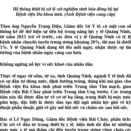
Hệ thống thiết bị xử lý xét nghiệm sinh hóa đồng bộ tại
Bệnh viện Đa khoa tỉnh. (Ảnh Bệnh viện cung cấp)
Theo ông Nguyễn Trọng Diện, Giám đốc Sở Y tế, có một con số
thống kê để thể hiện sự tiến bộ trong năng lực y tế Quảng Ninh,
từ năm 2015 trở về trước, các đơn vị y tế Quảng Ninh có tỷ lệ
bệnh nhân chuyển tuyến trung ương khoảng 20%, thì nay là dưới
1%. Y tế Quảng Ninh đang tốt lên mỗi ngày, nhận được sự tin
tưởng của bệnh nhân ngày càng cao hơn.
Không ngừng nỗ lực vì sức khoẻ của nhân dân
Thực tế ngay từ sớm, từ xa, tỉnh Quảng Ninh, ngành Y tế tỉnh đã
có sự đầu tư đúng mức, định hướng trúng, đúng khi mà giao cho
Bệnh viện Đa khoa tỉnh phát triển Trung tâm Tim mạch, giao
Bệnh viện Bãi Cháy phát triển Trung tâm Ung bướu. Các trung
tâm này đã được đầu tư về cơ sở hạ tầng, trang thiết bị máy móc
phù hợp, đặc biệt là được đào tạo đội ngũ nhân lực giỏi về kỹ
thuật phẫu thuật, giỏi về gây mê hồi sức và chăm sóc sau hồi sức.
Bác sĩ Lê Ngọc Dũng, Giám đốc Bệnh viện Bãi Cháy, phân tích:
Chỉ xét về đầu tư trang thiết bị y tế, hiện tỉnh đã đầu tư những
máy móc y tế mà thậm chí đến tuyến trung ương cũng chưa có;