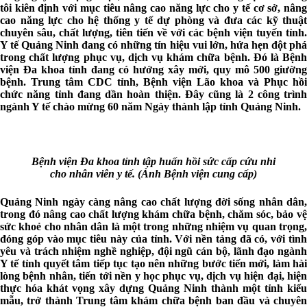
tôi kiên định với mục tiêu nâng cao năng lực cho y tế cơ sở, nâng
cao năng lực cho hệ thống y tế dự phòng và đưa các kỹ thuật
chuyên sâu, chất lượng, tiên tiến về với các bệnh viện tuyến tỉnh.
Y tế Quảng Ninh đang có những tín hiệu vui lớn, hứa hẹn đột phá
trong chất lượng phục vụ, dịch vụ khám chữa bệnh. Đó là Bệnh
viện Đa khoa tỉnh đang có hướng xây mới, quy mô 500 giường
bệnh. Trung tâm CDC tỉnh, Bệnh viện Lão khoa và Phục hồi
chức năng tỉnh đang dần hoàn thiện. Đây cũng là 2 công trình
ngành Y tế chào mừng 60 năm Ngày thành lập tỉnh Quảng Ninh.
Bệnh viện Đa khoa tỉnh tập huấn hồi sức cấp cứu nhi
cho nhân viên y tế. (Ảnh Bệnh viện cung cấp)
Quảng Ninh ngày càng nâng cao chất lượng đời sống nhân dân,
trong đó nâng cao chất lượng khám chữa bệnh, chăm sóc, bảo vệ
sức khoẻ cho nhân dân là một trong những nhiệm vụ quan trọng,
đóng góp vào mục tiêu này của tỉnh. Với nền tảng đã có, với tình
yêu và trách nhiệm nghề nghiệp, đội ngũ cán bộ, lãnh đạo ngành
Y tế tỉnh quyết tâm tiếp tục tạo nên những bước tiến mới, làm hài
lòng bệnh nhân, tiến tới nền y học phục vụ, dịch vụ hiện đại, hiện
thực hóa khát vọng xây dựng Quảng Ninh thành một tỉnh kiểu
mẫu, trở thành Trung tâm khám chữa bệnh ban đầu và chuyên