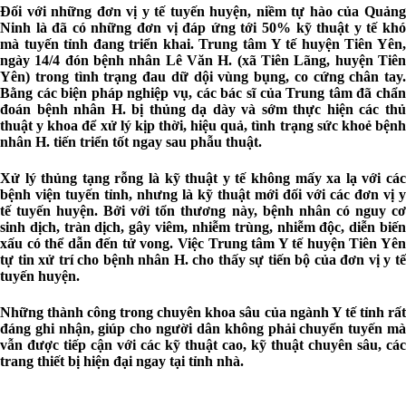
Đối với những đơn vị y tế tuyến huyện, niềm tự hào của Quảng
Ninh là đã có những đơn vị đáp ứng tới 50% kỹ thuật y tế khó
mà tuyến tỉnh đang triển khai. Trung tâm Y tế huyện Tiên Yên,
ngày 14/4 đón bệnh nhân Lê Văn H. (xã Tiên Lãng, huyện Tiên
Yên) trong tình trạng đau dữ dội vùng bụng, co cứng chân tay.
Bằng các biện pháp nghiệp vụ, các bác sĩ của Trung tâm đã chẩn
đoán bệnh nhân H. bị thủng dạ dày và sớm thực hiện các thủ
thuật y khoa để xử lý kịp thời, hiệu quả, tình trạng sức khoẻ bệnh
nhân H. tiến triển tốt ngay sau phẫu thuật.
Xử lý thủng tạng rỗng là kỹ thuật y tế không mấy xa lạ với các
bệnh viện tuyến tỉnh, nhưng là kỹ thuật mới đối với các đơn vị y
tế tuyến huyện. Bởi với tổn thương này, bệnh nhân có nguy cơ
sinh dịch, tràn dịch, gây viêm, nhiễm trùng, nhiễm độc, diễn biến
xấu có thể dẫn đến tử vong. Việc Trung tâm Y tế huyện Tiên Yên
tự tin xử trí cho bệnh nhân H. cho thấy sự tiến bộ của đơn vị y tế
tuyến huyện.
Những thành công trong chuyên khoa sâu của ngành Y tế tỉnh rất
đáng ghi nhận, giúp cho người dân không phải chuyển tuyến mà
vẫn được tiếp cận với các kỹ thuật cao, kỹ thuật chuyên sâu, các
trang thiết bị hiện đại ngay tại tỉnh nhà.