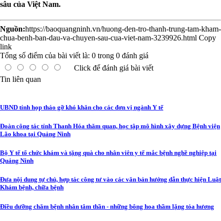
sâu của Việt Nam.
Nguồn:
https://baoquangninh.vn/huong-den-tro-thanh-trung-tam-kham-
chua-benh-ban-dau-va-chuyen-sau-cua-viet-nam-3239926.html
Copy
link
Tổng số điểm của bài viết là:
0
trong
0
đánh giá
Click để đánh giá bài viết
Tin liên quan
UBND tỉnh họp tháo gỡ khó khăn cho các đơn vị ngành Y tế
Đoàn công tác tỉnh Thanh Hóa thăm quan, học tập mô hình xây dựng Bệnh viện
Lão khoa tại Quảng Ninh
Bộ Y tế tổ chức khám và tặng quà cho nhân viên y tế mắc bệnh nghề nghiệp tại
Quảng Ninh
Đưa nội dung tự chủ, hợp tác công tư vào các văn bản hướng dẫn thực hiện Luật
Khám bệnh, chữa bệnh
Điều dưỡng chăm bệnh nhân tâm thần - những bông hoa thầm lặng tỏa hương