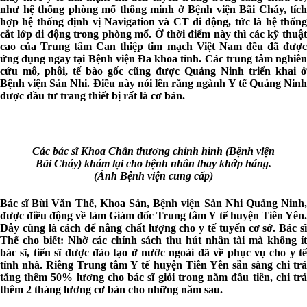
như hệ thống phòng mổ thông minh ở Bệnh viện Bãi Cháy, tích
hợp hệ thống định vị Navigation và CT di động, tức là hệ thống
cắt lớp di động trong phòng mổ. Ở thời điểm này thì các kỹ thuật
cao của Trung tâm Can thiệp tim mạch Việt Nam đều đã được
ứng dụng ngay tại Bệnh viện Đa khoa tỉnh. Các trung tâm nghiên
cứu mô, phôi, tế bào gốc cũng được Quảng Ninh triển khai ở
Bệnh viện Sản Nhi. Điều này nói lên rằng ngành Y tế Quảng Ninh
được đầu tư trang thiết bị rất là cơ bản.
Các bác sĩ Khoa Chấn thương chỉnh hình (Bệnh viện
Bãi Cháy) khám lại cho bệnh nhân thay khớp háng.
(Ảnh Bệnh viện cung cấp)
Bác sĩ Bùi Văn Thế, Khoa Sản, Bệnh viện Sản Nhi Quảng Ninh,
được điều động về làm Giám đốc Trung tâm Y tế huyện Tiên Yên.
Đây cũng là cách để nâng chất lượng cho y tế tuyến cơ sở. Bác sĩ
Thế cho biết: Nhờ các chính sách thu hút nhân tài mà không ít
bác sĩ, tiến sĩ được đào tạo ở nước ngoài đã về phục vụ cho y tế
tỉnh nhà. Riêng Trung tâm Y tế huyện Tiên Yên sẵn sàng chi trả
tăng thêm 50% lương cho bác sĩ giỏi trong năm đầu tiên, chi trả
thêm 2 tháng lương cơ bản cho những năm sau.