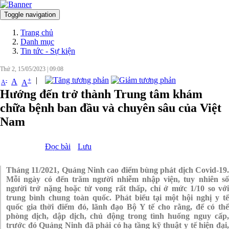
Toggle navigation
Đăng nhập
Trang chủ
Danh mục
Tin tức - Sự kiện
Thứ 2, 15/05/2023
|
09:08
|
+
-
A
A
A
Hướng đến trở thành Trung tâm khám
chữa bệnh ban đầu và chuyên sâu của Việt
Nam
Đọc bài
Lưu
Tháng 11/2021, Quảng Ninh cao điểm bùng phát dịch Covid-19.
Mỗi ngày có đến trăm người nhiễm nhập viện, tuy nhiên số
người trở nặng hoặc tử vong rất thấp, chỉ ở mức 1/10 so với
trung bình chung toàn quốc. Phát biểu tại một hội nghị y tế
quốc gia thời điểm đó, lãnh đạo Bộ Y tế cho rằng, để có thể
phòng dịch, dập dịch, chủ động trong tình huống nguy cấp,
trước đó Quảng Ninh đã phải có hạ tầng kỹ thuật y tế hiện đại,