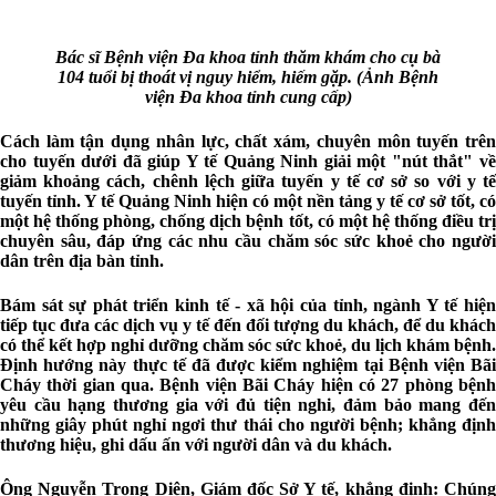
Bác sĩ Bệnh viện Đa khoa tỉnh thăm khám cho cụ bà
104 tuổi bị thoát vị nguy hiểm, hiếm gặp. (Ảnh Bệnh
viện Đa khoa tỉnh cung cấp)
Cách làm tận dụng nhân lực, chất xám, chuyên môn tuyến trên
cho tuyến dưới đã giúp Y tế Quảng Ninh giải một "nút thắt" về
giảm khoảng cách, chênh lệch giữa tuyến y tế cơ sở so với y tế
tuyến tỉnh. Y tế Quảng Ninh hiện có một nền tảng y tế cơ sở tốt, có
một hệ thống phòng, chống dịch bệnh tốt, có một hệ thống điều trị
chuyên sâu, đáp ứng các nhu cầu chăm sóc sức khoẻ cho người
dân trên địa bàn tỉnh.
Bám sát sự phát triển kinh tế - xã hội của tỉnh, ngành Y tế hiện
tiếp tục đưa các dịch vụ y tế đến đối tượng du khách, để du khách
có thể kết hợp nghỉ dưỡng chăm sóc sức khoẻ, du lịch khám bệnh.
Định hướng này thực tế đã được kiểm nghiệm tại Bệnh viện Bãi
Cháy thời gian qua. Bệnh viện Bãi Cháy hiện có 27 phòng bệnh
yêu cầu hạng thương gia với đủ tiện nghi, đảm bảo mang đến
những giây phút nghỉ ngơi thư thái cho người bệnh; khẳng định
thương hiệu, ghi dấu ấn với người dân và du khách.
Ông Nguyễn Trọng Diện, Giám đốc Sở Y tế, khẳng định: Chúng