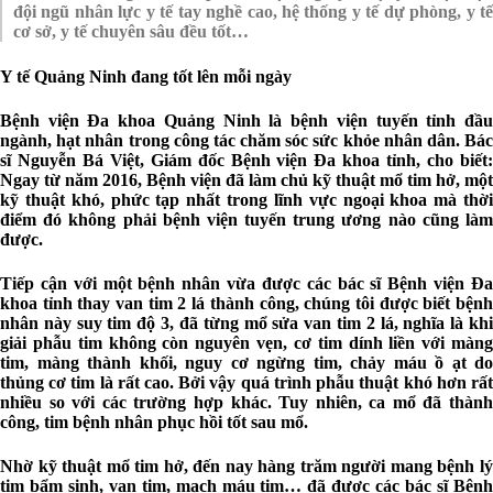
đội ngũ nhân lực y tế tay nghề cao, hệ thống y tế dự phòng, y tế
cơ sở, y tế chuyên sâu đều tốt…
Y tế Quảng Ninh đang tốt lên mỗi ngày
Bệnh viện Đa khoa Quảng Ninh là bệnh viện tuyến tỉnh đầu
ngành, hạt nhân trong công tác chăm sóc sức khỏe nhân dân. Bác
sĩ Nguyễn Bá Việt, Giám đốc Bệnh viện Đa khoa tỉnh, cho biết:
Ngay từ năm 2016, Bệnh viện đã làm chủ kỹ thuật mổ tim hở, một
kỹ thuật khó, phức tạp nhất trong lĩnh vực ngoại khoa mà thời
điểm đó không phải bệnh viện tuyến trung ương nào cũng làm
được.
Tiếp cận với một bệnh nhân vừa được các bác sĩ Bệnh viện Đa
khoa tỉnh thay van tim 2 lá thành công, chúng tôi được biết bệnh
nhân này suy tim độ 3, đã từng mổ sửa van tim 2 lá, nghĩa là khi
giải phẫu tim không còn nguyên vẹn, cơ tim dính liền với màng
tim, màng thành khối, nguy cơ ngừng tim, chảy máu ồ ạt do
thủng cơ tim là rất cao. Bởi vậy quá trình phẫu thuật khó hơn rất
nhiều so với các trường hợp khác. Tuy nhiên, ca mổ đã thành
công, tim bệnh nhân phục hồi tốt sau mổ.
Nhờ kỹ thuật mổ tim hở, đến nay hàng trăm người mang bệnh lý
tim bẩm sinh, van tim, mạch máu tim… đã được các bác sĩ Bệnh