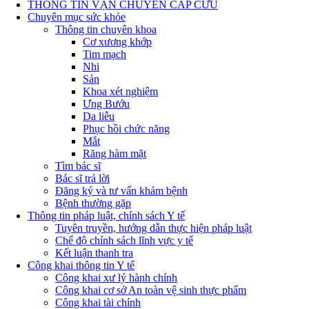
THÔNG TIN VẬN CHUYỂN CẤP CỨU
Chuyên mục sức khỏe
Thông tin chuyên khoa
Cơ xương khớp
Tim mạch
Nhi
Sản
Khoa xét nghiệm
Ưng Bướu
Da liễu
Phục hồi chức năng
Mắt
Răng hàm mặt
Tìm bác sĩ
Bác sĩ trả lời
Đăng ký và tư vấn khám bệnh
Bệnh thường gặp
Thông tin pháp luật, chính sách Y tế
Tuyên truyền, hướng dẫn thực hiện pháp luật
Chế độ chính sách lĩnh vực y tế
Kết luận thanh tra
Công khai thông tin Y tế
Công khai xư lý hành chính
Công khai cơ sở An toàn vệ sinh thực phẩm
Công khai tài chính