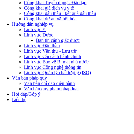
Công khai Tuyển dụng - Đào tạo
Công khai giá dịch vụ y tế
Công khai đấu thầu - kết quả đấu thầu
Công khai dự án xã hội hóa
Hướng dẫn nghiệp vụ
Lĩnh vực Y
Lĩnh vực Dược
Ban tin cảnh giác dược
Lĩnh vực Đấu thầu
Lĩnh vực Văn thư - Lưu trữ
Lĩnh vực Cải cách hành chính
Lĩnh vực Bảo vệ Bí mật nhà nước
Lĩnh vực Công nghệ thông tin
Lĩnh vực Quản lý chất lượng (ISO)
Văn bản pháp quy
Văn bản chỉ đạo điều hành
Văn bản quy phạm pháp luật
Hỏi đáp/Góp ý
Liên hệ