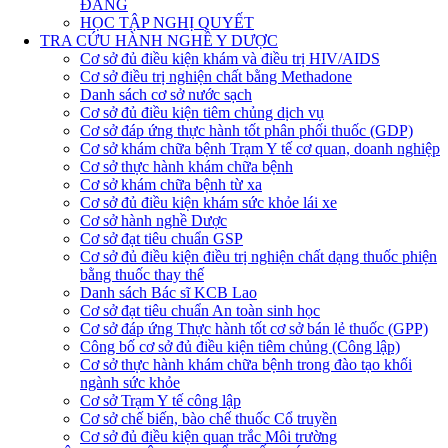
ĐẢNG
HỌC TẬP NGHỊ QUYẾT
TRA CỨU HÀNH NGHỀ Y DƯỢC
Cơ sở đủ điều kiện khám và điều trị HIV/AIDS
Cơ sở điều trị nghiện chất bằng Methadone
Danh sách cơ sở nước sạch
Cơ sở đủ điều kiện tiêm chủng dịch vụ
Cơ sở đáp ứng thực hành tốt phân phối thuốc (GDP)
Cơ sở khám chữa bệnh Trạm Y tế cơ quan, doanh nghiệp
Cơ sở thực hành khám chữa bệnh
Cơ sở khám chữa bệnh từ xa
Cơ sở đủ điều kiện khám sức khỏe lái xe
Cơ sở hành nghề Dược
Cơ sở đạt tiêu chuẩn GSP
Cơ sở đủ điều kiện điều trị nghiện chất dạng thuốc phiện
bằng thuốc thay thế
Danh sách Bác sĩ KCB Lao
Cơ sở đạt tiêu chuẩn An toàn sinh học
Cơ sở đáp ứng Thực hành tốt cơ sở bán lẻ thuốc (GPP)
Công bố cơ sở đủ điều kiện tiêm chủng (Công lập)
Cơ sở thực hành khám chữa bệnh trong đào tạo khối
ngành sức khỏe
Cơ sở Trạm Y tế công lập
Cơ sở chế biến, bào chế thuốc Cổ truyền
Cơ sở đủ điều kiện quan trắc Môi trường