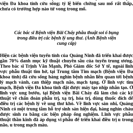
viện Đa khoa tỉnh cứu sống; tỷ lệ biến chứng sau mổ rất thấp,
chưa có trường hợp nào tử vong trong mổ.
Các bác sĩ Bệnh viện Bãi Cháy phẫu thuật soi ổ bụng
trong điều trị các bệnh lý ung thư. (Ảnh Bệnh viện
cung cấp)
Hiện các bệnh viện tuyến tỉnh của Quảng Ninh đã triển khai được
gần 70% danh mục kỹ thuật chuyên sâu của tuyến trung ương.
Theo bác sĩ Trịnh Văn Mạnh, Phó Giám đốc Sở Y tế, ngoài lĩnh
vực phẫu thuật tim hở, tại Trung tâm Tim mạch (Bệnh viện Đa
khoa tỉnh) đã cứu sống hàng nghìn bệnh nhân liên quan tới bệnh
lý mạch vành, can thiệp mạch não, mạch tạng. Ở lĩnh vực tim
mạch, Bệnh viện Đa khoa tỉnh đặt được máy tạo nhịp nhân tạo. Ở
lĩnh vực ung bướu, tại Bệnh viện Bãi Cháy đã làm chủ các kỹ
thuật về chẩn đoán phẫu trị, xạ trị, hóa trị, dùng thuốc đích để
điều trị các bệnh lý về ung thư khó. Về lĩnh vực sản nhi, Quảng
Ninh có một trung tâm hỗ trợ sinh sản hiện đại, hàng nghìn cháu
được sinh ra bằng các biện pháp ống nghiệm. Lĩnh vực phẫu
thuật thần kinh đã áp dụng vi phẫu để triển khai điều trị u trong
não, u trong mạch máu.