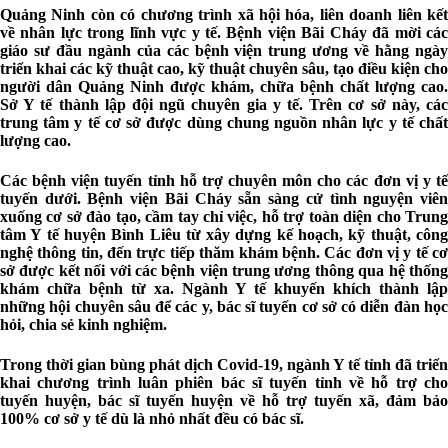
Quảng Ninh còn có chương trình xã hội hóa, liên doanh liên kết
về nhân lực trong lĩnh vực y tế. Bệnh viện Bãi Cháy đã mời các
giáo sư đầu ngành của các bệnh viện trung ương về hằng ngày
triển khai các kỹ thuật cao, kỹ thuật chuyên sâu, tạo điều kiện cho
người dân Quảng Ninh được khám, chữa bệnh chất lượng cao.
Sở Y tế thành lập đội ngũ chuyên gia y tế. Trên cơ sở này, các
trung tâm y tế cơ sở được dùng chung nguồn nhân lực y tế chất
lượng cao.
Các bệnh viện tuyến tỉnh hỗ trợ chuyên môn cho các đơn vị y tế
tuyến dưới. Bệnh viện Bãi Cháy sẵn sàng cử tình nguyện viên
xuống cơ sở đào tạo, cầm tay chỉ việc, hỗ trợ toàn diện cho Trung
tâm Y tế huyện Bình Liêu từ xây dựng kế hoạch, kỹ thuật, công
nghệ thông tin, đến trực tiếp thăm khám bệnh. Các đơn vị y tế cơ
sở được kết nối với các bệnh viện trung ương thông qua hệ thống
khám chữa bệnh từ xa. Ngành Y tế khuyến khích thành lập
những hội chuyên sâu để các y, bác sĩ tuyến cơ sở có diễn đàn học
hỏi, chia sẻ kinh nghiệm.
Trong thời gian bùng phát dịch Covid-19, ngành Y tế tỉnh đã triển
khai chương trình luân phiên bác sĩ tuyến tỉnh về hỗ trợ cho
tuyến huyện, bác sĩ tuyến huyện về hỗ trợ tuyến xã, đảm bảo
100% cơ sở y tế dù là nhỏ nhất đều có bác sĩ.