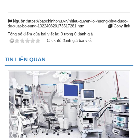
Nguồn:
https://baochinhphu.vn/nhieu-quyen-loi-huong-bhyt-duoc-
de-xuat-bo-sung-102240829173517281.htm
Copy link
Tổng số điểm của bài viết là:
0
trong
0
đánh giá
Click để đánh giá bài viết
TIN LIÊN QUAN