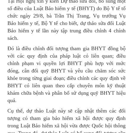
Tại Hội nghị xin ý kiến Dự thảo sửa đổi, bổ sung một
số điều của Luật Bảo hiểm y tế (BHYT) do Bộ Y tế tổ
chức ngày 29/8, bà Trần Thị Trang, Vụ trưởng Vụ
Bảo hiểm y tế, Bộ Y tế cho biết, dự thảo sửa đổi Luật
Bảo hiểm y tế lần này tập trung điều chỉnh 4 chính
sách.
Đó là điều chỉnh đối tượng tham gia BHYT đồng bộ
với các quy định của pháp luật có liên quan; điều
chỉnh phạm vi quyền lợi BHYT phù hợp với mức
đóng, cân đối quỹ BHYT và yêu cầu chăm sóc sức
khỏe trong từng giai đoạn; điều chỉnh các quy định về
BHYT có liên quan theo cấp chuyên môn kỹ thuật
khám chữa bệnh và phân bổ sử dụng quỹ BHYT hiệu
quả.
Cụ thể, dự thảo Luật này sẽ cập nhật thêm các đối
tượng có tham gia bảo hiểm xã hội được quy định
trong Luật Bảo hiểm xã hội vừa được Quốc hội thông
qua. Trong đó, dự thảo Luật có bổ sung đối tượng cần