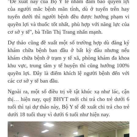
"Đề xuất này của Bộ Y tế nhằm đảm bảo quyền lợi
của người mắc bệnh mãn tính, dù ở tuyến trên hay
tuyến dưới thì người bệnh đều được hưởng phạm vi
quyền lợi và thuốc tốt nhất, phù hợp với năng lực của
cơ sở y tế", bà Trần Thị Trang nhấn mạnh.
Dự thảo cũng đề xuất một số trường hợp dù đăng ký
khám chữa bệnh ban đầu ở bất kỳ đâu nhưng nếu
khám chữa bệnh ở trạm y tế xã, phòng khám đa khoa
khu vực, trung tâm y tế huyện thì cũng hưởng 100%
quyền lợi. Đây là điểm khích lệ người bệnh đến với
các cơ sở y tế ban đầu.
Ngoài ra, một số điều trị về tật khúc xạ như lác, cận
thị… hiện nay, quỹ BHYT mới chi trả cho trẻ dưới 6
tuổi thì tại dự thảo này, Bộ Y tế đề xuất chi trả cho trẻ
dưới 18 tuổi thay vì dưới 6 tuổi như hiện nay.