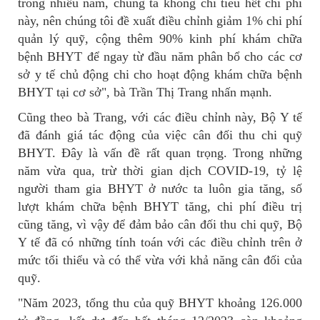
trong nhiều năm, chúng ta không chi tiêu hết chi phí
này, nên chúng tôi đề xuất điều chỉnh giảm 1% chi phí
quản lý quỹ, cộng thêm 90% kinh phí khám chữa
bệnh BHYT để ngay từ đầu năm phân bổ cho các cơ
sở y tế chủ động chi cho hoạt động khám chữa bệnh
BHYT tại cơ sở", bà Trần Thị Trang nhấn mạnh.
Cũng theo bà Trang, với các điều chỉnh này, Bộ Y tế
đã đánh giá tác động của việc cân đối thu chi quỹ
BHYT. Đây là vấn đề rất quan trọng. Trong những
năm vừa qua, trừ thời gian dịch COVID-19, tỷ lệ
người tham gia BHYT ở nước ta luôn gia tăng, số
lượt khám chữa bệnh BHYT tăng, chi phí điều trị
cũng tăng, vì vậy để đảm bảo cân đối thu chi quỹ, Bộ
Y tế đã có những tính toán với các điều chỉnh trên ở
mức tối thiểu và có thể vừa với khả năng cân đối của
quỹ.
"Năm 2023, tổng thu của quỹ BHYT khoảng 126.000