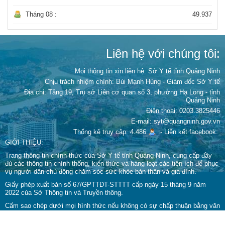
Tháng 08 :
49.937
Liên hệ với chúng tôi:
Mọi thông tin xin liên hệ: Sở Y tế tỉnh Quảng Ninh
Chịu trách nhiệm chính:
Bùi Mạnh Hùng - Giám đốc Sở Y tế
Địa chỉ: Tầng 19, Trụ sở Liên cơ quan số 3, phường Hạ Long - tỉnh
Quảng Ninh
Điện thoại: 0203.3825446
E-mail: syt@quangninh.gov.vn
Thống kê truy cập: 4.486
-
Liên kết facebook:
GIỚI THIỆU:
Trang thông tin chính thức của Sở Y tế tỉnh Quảng Ninh, cung cấp đầy
đủ các thông tin chính thống, kiến thức và hàng loạt các tiện ích để phục
vụ người dân chủ động chăm sóc sức khỏe bản thân và gia đình.
Giấy phép xuất bản số 67/GPTTĐT-STTTT cấp ngày 15 tháng 9 năm
2022 của Sở Thông tin và Truyền thông.
Cấm sao chép dưới mọi hình thức nếu không có sự chấp thuận bằng văn
bản.