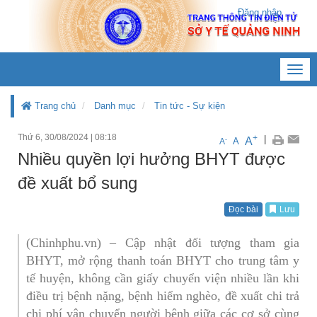
Đăng nhập
Toggl
navig
Trang chủ
Danh mục
Tin tức - Sự kiện
Thứ 6, 30/08/2024
|
08:18
+
|
A
-
A
A
Nhiều quyền lợi hưởng BHYT được
đề xuất bổ sung
Đọc bài
Lưu
(Chinhphu.vn) – Cập nhật đối tượng tham gia
BHYT, mở rộng thanh toán BHYT cho trung tâm y
tế huyện, không cần giấy chuyển viện nhiều lần khi
điều trị bệnh nặng, bệnh hiểm nghèo, đề xuất chi trả
chi phí vận chuyển người bệnh giữa các cơ sở cùng