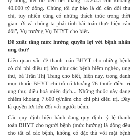
tỷ đồng, kết dư đến hết tháng 12/2023 còn khoảng
40.000 tỷ đồng. Chúng tôi dự báo là đủ cân đối thu
chi, tuy nhiên cũng có những thách thức trong thời
gian tới và chúng ta phải tính bài toán thực hiện cân
đối", Vụ trưởng Vụ BHYT cho biết.
Đề xuất tăng mức hưởng quyền lợi với bệnh nhân
ung thư?
Liên quan vấn đề thanh toán BHYT cho những bệnh
có chi phí điều trị lớn như các bệnh hiểm nghèo, ung
thư, bà Trần Thị Trang cho biết, hiện nay, trong danh
mục thuốc BHYT chi trả có khoảng 76 thuốc điều trị
ung thư, điều hoà miễn dịch... Những thuốc này đang
chiếm khoảng 7.600 tỷ/năm cho chi phí điều trị. Đây
là quyền lợi lớn đối với người bệnh.
Các quy định hiện hành đang quy định tỷ lệ thanh
toán BHYT cho người bệnh (mức hưởng) là đồng đều
cho tất cả các bệnh, không có đặc thù với mặt bệnh