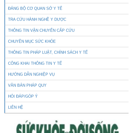
ĐẢNG BỘ CƠ QUAN SỞ Y TẾ
TRA CỨU HÀNH NGHỀ Y DƯỢC
THÔNG TIN VẬN CHUYỂN CẤP CỨU
CHUYÊN MỤC SỨC KHỎE
THÔNG TIN PHÁP LUẬT, CHÍNH SÁCH Y TẾ
CÔNG KHAI THÔNG TIN Y TẾ
HƯỚNG DẪN NGHIỆP VỤ
VĂN BẢN PHÁP QUY
HỎI ĐÁP/GÓP Ý
LIÊN HỆ